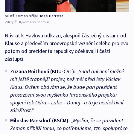
Miloš Zeman přijal José Barrosa
Zdroj:
ČTK/Roman Vondrouš
Návrat k Havlovu odkazu, alespoň částečný distanc od
Klause a především proevropské vyznění celého projevu
potom od prezidenta republiky očekávají i čeští
zástupci.
Zuzana Roithová (KDU-ČSL):
„Snad ani není možné
mít ještě trapnější projev, než měl před lety Václav
Klaus. Ovšem obávám se, že bude pan prezident
prosazovat svou myšlenku faraonského projektu
spojení řek Odra – Labe – Dunaj - a to je neefektivní
záležitost.“
Miloslav Ransdorf (KSČM):
„Myslím, že se prezident
Zeman přiblíží tomu, co potřebujeme, tzn. spolupráce