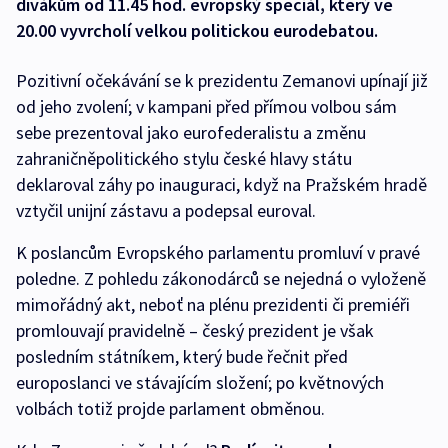
divákům od 11.45 hod. evropský speciál, který ve
20.00 vyvrcholí velkou politickou eurodebatou.
Pozitivní očekávání se k prezidentu Zemanovi upínají již
od jeho zvolení; v kampani před přímou volbou sám
sebe prezentoval jako eurofederalistu a změnu
zahraničněpolitického stylu české hlavy státu
deklaroval záhy po inauguraci, když na Pražském hradě
vztyčil unijní zástavu a podepsal euroval.
K poslancům Evropského parlamentu promluví v pravé
poledne. Z pohledu zákonodárců se nejedná o vyloženě
mimořádný akt, neboť na plénu prezidenti či premiéři
promlouvají pravidelně – český prezident je však
posledním státníkem, který bude řečnit před
europoslanci ve stávajícím složení; po květnových
volbách totiž projde parlament obměnou.