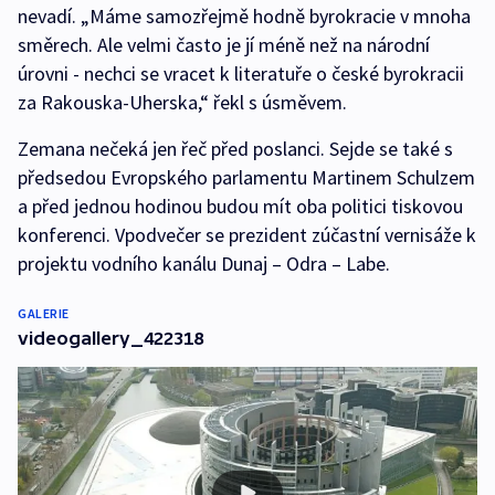
nevadí. „Máme samozřejmě hodně byrokracie v mnoha
směrech. Ale velmi často je jí méně než na národní
úrovni - nechci se vracet k literatuře o české byrokracii
za Rakouska-Uherska,“ řekl s úsměvem.
Zemana nečeká jen řeč před poslanci. Sejde se také s
předsedou Evropského parlamentu Martinem Schulzem
a před jednou hodinou budou mít oba politici tiskovou
konferenci. Vpodvečer se prezident zúčastní vernisáže k
projektu vodního kanálu Dunaj – Odra – Labe.
GALERIE
videogallery_422318