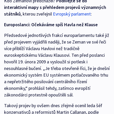
Kdo Zemanovi předcházel?
Podívejte se do
interaktivní mapy s přehledem projevů významných
státníků
, kterou zveřejnil
Evropský parlament
:
Europoslanci: Očekáváme spíš Havla než Klause
Předsedové jednotlivých frakcí europarlamentu také již
před projevem vyjádřili naději, že se Zeman ve své řeči
více přiblíží Václavu Havlovi než tradičně
euroskeptickému Václavu Klausovi. Ten před poslanci
hovořil 19. února 2009 a vysloužil si potlesk i
nesouhlasné bučení. „Je třeba otevřeně říci, že je dnešní
ekonomický systém EU systémem potlačovaného trhu
a nepřetržitého posilování centrálního řízení
ekonomiky,“ prohlásil tehdy, zatímco evropští
zákonodárci protestně opouštěli sál.
Takový projev by ovšem dnes zřejmě ocenil leda šéf
konzervativců a reformistů Martin Callanan, podle