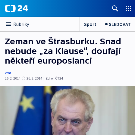
Sport
SLEDOVAT
Rubriky
Zeman ve Štrasburku. Snad
nebude „za Klause“, doufají
někteří europoslanci
vrm
26. 2. 2014
26. 2. 2014
|
Zdroj:
ČT24