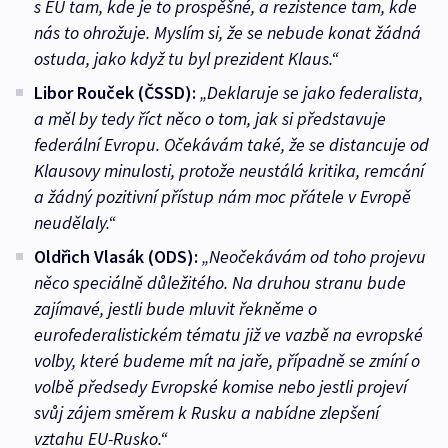
s EU tam, kde je to prospěšné, a rezistence tam, kde
nás to ohrožuje. Myslím si, že se nebude konat žádná
ostuda, jako když tu byl prezident Klaus.“
Libor Rouček (ČSSD):
„Deklaruje se jako federalista,
a měl by tedy říct něco o tom, jak si představuje
federální Evropu. Očekávám také, že se distancuje od
Klausovy minulosti, protože neustálá kritika, remcání
a žádný pozitivní přístup nám moc přátele v Evropě
neudělaly.“
Oldřich Vlasák (ODS):
„Neočekávám od toho projevu
něco speciálně důležitého. Na druhou stranu bude
zajímavé, jestli bude mluvit řekněme o
eurofederalistickém tématu již ve vazbě na evropské
volby, které budeme mít na jaře, případně se zmíní o
volbě předsedy Evropské komise nebo jestli projeví
svůj zájem směrem k Rusku a nabídne zlepšení
vztahu EU-Rusko.“