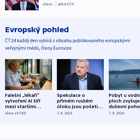
včera
před 17
h
Evropský pohled
ČT24 každý den vybírá z obsahu publikovaného evropskými
veřejnými médii, členy Eurovize.
Falešní „lékaři“
Spekulace o
Pobyt u vodn
vytvoření AI šíří
přímém ruském
ploch zvyšuje
mezi staršími
útoku jsou pošetilé,
duševní poho
Poláky nebezpečné
míní estonský
ukázala
včera v 07:00
7. 8. 2026
7. 8. 2026
zdravotní rady
bezpečnostní
mezinárodní 
expert