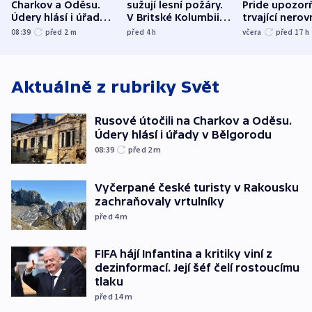
Charkov a Oděsu.
sužují lesní požáry.
Pride upozorň
Údery hlásí i úřady v
V Britské Kolumbii
trvající nerov
Bělgorodu
evakuovali tisíce lidí
společensko
08:39
před 2
m
před 4
h
včera
před 17
h
atmosféru
Aktuálně z rubriky
Svět
Rusové útočili na Charkov a Oděsu.
Údery hlásí i úřady v Bělgorodu
08:39
před 2
m
Vyčerpané české turisty v Rakousku
zachraňovaly vrtulníky
před 4
m
FIFA hájí Infantina a kritiky viní z
dezinformací. Její šéf čelí rostoucímu
tlaku
před 14
m