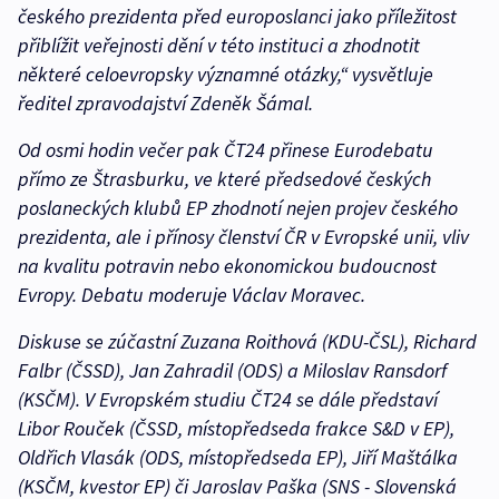
českého prezidenta před europoslanci jako příležitost
přiblížit veřejnosti dění v této instituci a zhodnotit
některé celoevropsky významné otázky,“ vysvětluje
ředitel zpravodajství Zdeněk Šámal.
Od osmi hodin večer pak ČT24 přinese Eurodebatu
přímo ze Štrasburku, ve které předsedové českých
poslaneckých klubů EP zhodnotí nejen projev českého
prezidenta, ale i přínosy členství ČR v Evropské unii, vliv
na kvalitu potravin nebo ekonomickou budoucnost
Evropy. Debatu moderuje Václav Moravec.
Diskuse se zúčastní Zuzana Roithová (KDU-ČSL), Richard
Falbr (ČSSD), Jan Zahradil (ODS) a Miloslav Ransdorf
(KSČM). V Evropském studiu ČT24 se dále představí
Libor Rouček (ČSSD, místopředseda frakce S&D v EP),
Oldřich Vlasák (ODS, místopředseda EP), Jiří Maštálka
(KSČM, kvestor EP) či Jaroslav Paška (SNS - Slovenská