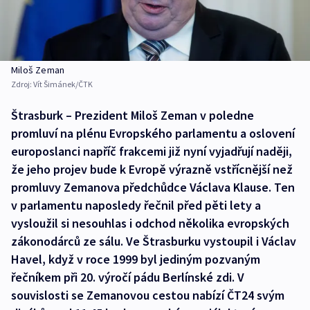
Miloš Zeman
Zdroj:
Vít Šimánek/ČTK
Štrasburk – Prezident Miloš Zeman v poledne
promluví na plénu Evropského parlamentu a oslovení
europoslanci napříč frakcemi již nyní vyjadřují naději,
že jeho projev bude k Evropě výrazně vstřícnější než
promluvy Zemanova předchůdce Václava Klause. Ten
v parlamentu naposledy řečnil před pěti lety a
vysloužil si nesouhlas i odchod několika evropských
zákonodárců ze sálu. Ve Štrasburku vystoupil i Václav
Havel, když v roce 1999 byl jediným pozvaným
řečníkem při 20. výročí pádu Berlínské zdi. V
souvislosti se Zemanovou cestou nabízí ČT24 svým