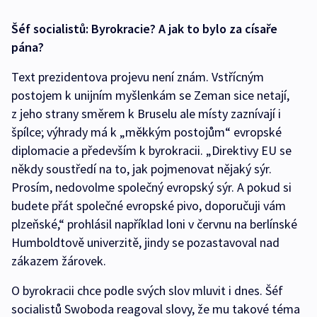
Šéf socialistů: Byrokracie? A jak to bylo za císaře
pána?
Text prezidentova projevu není znám. Vstřícným
postojem k unijním myšlenkám se Zeman sice netají,
z jeho strany směrem k Bruselu ale místy zaznívají i
špílce; výhrady má k „měkkým postojům“ evropské
diplomacie a především k byrokracii. „Direktivy EU se
někdy soustředí na to, jak pojmenovat nějaký sýr.
Prosím, nedovolme společný evropský sýr. A pokud si
budete přát společné evropské pivo, doporučuji vám
plzeňské,“ prohlásil například loni v červnu na berlínské
Humboldtově univerzitě, jindy se pozastavoval nad
zákazem žárovek.
O byrokracii chce podle svých slov mluvit i dnes. Šéf
socialistů Swoboda reagoval slovy, že mu takové téma