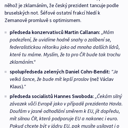
něhož je zklamáním, že český prezident tancuje podle
bruselských not. Šéfové ostatní frakcí hledí k
Zemanově promluvě s optimismem.
předseda konzervativců Martin Callanan:
„Mám
podezření, že uvidíme hodně snahy o zalíbení se,
federalistickou rétoriku jako od mnoha dalších lídrů,
které tu máme. Myslím, že to pro ČR bude tak trochu
zklamáním.“
spolupředseda zelených Daniel Cohn-Bendit:
"Je
velká šance, že bude mít lepší proslov
(než Václav
Klaus)
."
předseda socialistů Hannes Swoboda:
„Čekám silný
závazek vůči Evropě jako v případě prezidenta Havla.
Doufám v jasné odhodlání směrem k EU, jít dopředu,
mít silnou ČR, která podporuje EU a nakonec i euro.
Pokud chcete být v jádru EU, pak musíte usilovat i o