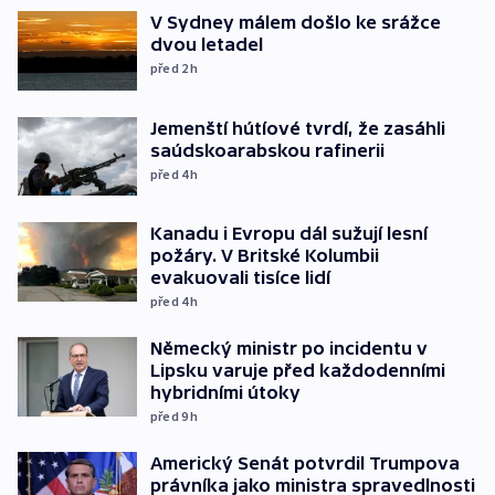
V Sydney málem došlo ke srážce
dvou letadel
před 2
h
Jemenští hútíové tvrdí, že zasáhli
saúdskoarabskou rafinerii
před 4
h
Kanadu i Evropu dál sužují lesní
požáry. V Britské Kolumbii
evakuovali tisíce lidí
před 4
h
Německý ministr po incidentu v
Lipsku varuje před každodenními
hybridními útoky
před 9
h
Americký Senát potvrdil Trumpova
právníka jako ministra spravedlnosti