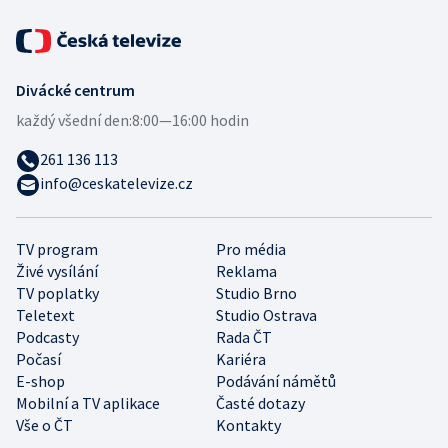
Divácké centrum
každý všední den:
8:00—16:00 hodin
261 136 113
info@ceskatelevize.cz
TV program
Pro média
Živé vysílání
Reklama
TV poplatky
Studio Brno
Teletext
Studio Ostrava
Podcasty
Rada ČT
Počasí
Kariéra
E-shop
Podávání námětů
Mobilní a TV aplikace
Časté dotazy
Vše o ČT
Kontakty