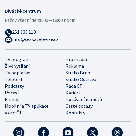
Divácké centrum
každý všední den:
8:00—16:00 hodin
261 136 113
info@ceskatelevize.cz
TV program
Pro média
Živé vysílání
Reklama
TV poplatky
Studio Brno
Teletext
Studio Ostrava
Podcasty
Rada ČT
Počasí
Kariéra
E-shop
Podávání námětů
Mobilní a TV aplikace
Časté dotazy
Vše o ČT
Kontakty