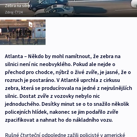
Zebra na silnici
Zdroj:
ČT24
Atlanta – Někdo by mohl namítnout, že zebra na
silnici není nic neobvyklého. Pokud ale nejde o
přechod pro chodce, nýbrž o živé zvíře, je jasné, že o
rozruch je postaráno. V Atlantě uprchla z cirkusu
zebra, která se producírovala na jedné z nejrušnějších
silnic. Dostat zvíře z vozovky nebylo nic
jednoduchého. Desítky minut se o to snažilo několik
policejních hlídek, nakonec se jim podařilo zvíře
zpacifikovat a nahnat ho do nákladního vozu.
Rušné čtvrteční odpoledne zažili policisté v americké