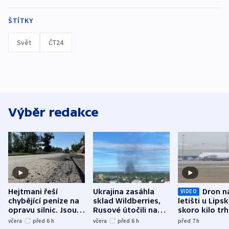
ŠTÍTKY
Svět
ČT24
Výběr redakce
Hejtmani řeší
Ukrajina zasáhla
Dron n
VIDEO
chybějící peníze na
sklad Wildberries,
letišti u Lips
opravu silnic. Jsou
Rusové útočili na
skoro kilo trh
nenárokové, namítá
trh, hasiče či
indicie ukazuj
včera
před 6
h
včera
před 6
h
před 7
h
ministerstvo
stadion
Rusko