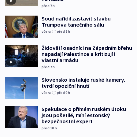
před 7
h
Soud nařídil zastavit stavbu
Trumpova tanečního sálu
včera
před 7
h
Židovští osadníci na Západním břehu
napadají Palestince a kritizují i
vlastní armádu
před 7
h
Slovensko instaluje ruské kamery,
tvrdí opoziční hnutí
včera
před 9
h
Spekulace o přímém ruském útoku
jsou pošetilé, míní estonský
bezpečnostní expert
před 10
h