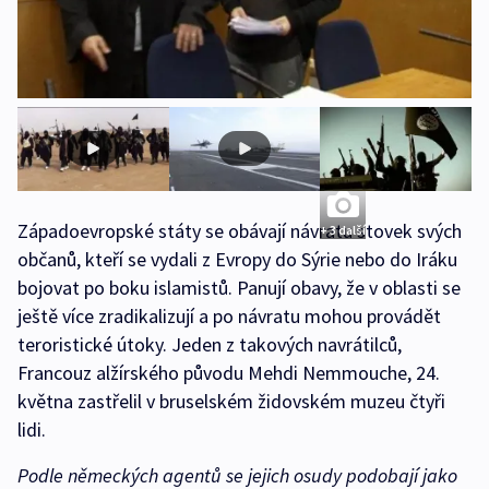
Západoevropské státy se obávají návratu stovek svých
+ 3 další
občanů, kteří se vydali z Evropy do Sýrie nebo do Iráku
bojovat po boku islamistů. Panují obavy, že v oblasti se
ještě více zradikalizují a po návratu mohou provádět
teroristické útoky. Jeden z takových navrátilců,
Francouz alžírského původu Mehdi Nemmouche, 24.
května zastřelil v bruselském židovském muzeu čtyři
lidi.
Podle německých agentů se jejich osudy podobají jako