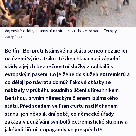
Vojenské oddíly islamistů nabírají rekruty ze západní Evropy
Zdroj:
ČT24
Berlín - Boj proti Islámskému státu se neomezuje jen
na území Sýrie a Iráku. Těžkou hlavu mají západní
vlády a jejich bezpečnostní složky z radikálů s
evropským pasem. Co je žene do služeb extremistů a
co dělají po návratu domů? Takové otázky se
nabízely v průběhu soudního líčení s Kreshnikem
Berishou, prvním německým členem Islámského
státu. Před soudem ve Frankfurtu nad Mohanem
stanul jen několik dní poté, co německé úřady
zakázaly používání symbolů extremistické skupiny a
jakékoli šíření propagandy ve prospěch IS.