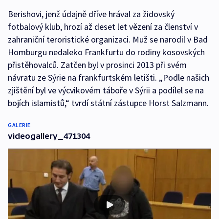
Berishovi, jenž údajně dříve hrával za židovský
fotbalový klub, hrozí až deset let vězení za členství v
zahraniční teroristické organizaci. Muž se narodil v Bad
Homburgu nedaleko Frankfurtu do rodiny kosovských
přistěhovalců. Zatčen byl v prosinci 2013 při svém
návratu ze Sýrie na frankfurtském letišti. „Podle našich
zjištění byl ve výcvikovém táboře v Sýrii a podílel se na
bojích islamistů,“ tvrdí státní zástupce Horst Salzmann.
GALERIE
videogallery_471304