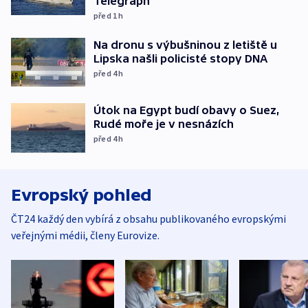
Telegraph
před 1
h
Na dronu s výbušninou z letiště u
Lipska našli policisté stopy DNA
před 4
h
Útok na Egypt budí obavy o Suez,
Rudé moře je v nesnázích
před 4
h
Evropský pohled
ČT24 každý den vybírá z obsahu publikovaného evropskými
veřejnými médii, členy Eurovize.