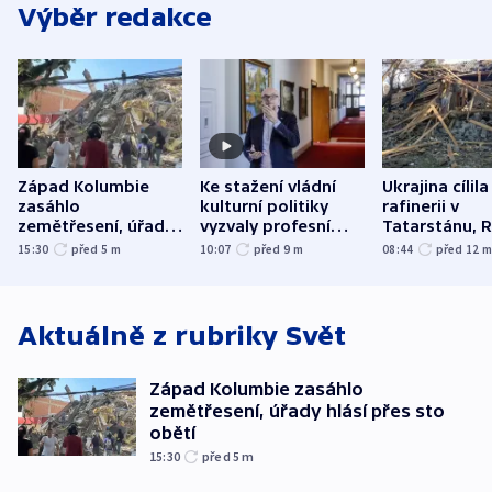
Výběr redakce
Západ Kolumbie
Ke stažení vládní
Ukrajina cílila
zasáhlo
kulturní politiky
rafinerii v
zemětřesení, úřady
vyzvaly profesní
Tatarstánu, 
hlásí přes sto obětí
organizace, spolky i
útočilo na mě
15:30
před 5
m
10:07
před 9
m
08:44
před 12
odbory
benzinky či s
WHO
Aktuálně z rubriky
Svět
Západ Kolumbie zasáhlo
zemětřesení, úřady hlásí přes sto
obětí
15:30
před 5
m