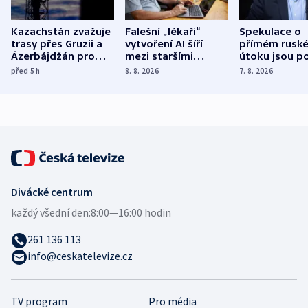
Kazachstán zvažuje
Falešní „lékaři“
Spekulace o
trasy přes Gruzii a
vytvoření AI šíří
přímém rusk
Ázerbájdžán pro
mezi staršími
útoku jsou po
vývoz ropy do
Poláky nebezpečné
míní estonsk
před 5
h
8. 8. 2026
7. 8. 2026
Evropy
zdravotní rady
bezpečnostn
expert
Divácké centrum
každý všední den:
8:00—16:00 hodin
261 136 113
info@ceskatelevize.cz
TV program
Pro média