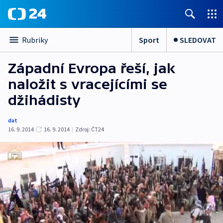
Sport
SLEDOVAT
Rubriky
Západní Evropa řeší, jak
naložit s vracejícími se
džihádisty
dat
16. 9. 2014
16. 9. 2014
|
Zdroj:
ČT24