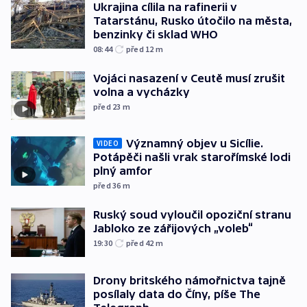
Ukrajina cílila na rafinerii v
Tatarstánu, Rusko útočilo na města,
benzinky či sklad WHO
08:44
před 12
m
Vojáci nasazení v Ceutě musí zrušit
volna a vycházky
před 23
m
Významný objev u Sicílie.
VIDEO
Potápěči našli vrak starořímské lodi
plný amfor
před 36
m
Ruský soud vyloučil opoziční stranu
Jabloko ze zářijových „voleb“
19:30
před 42
m
Drony britského námořnictva tajně
posílaly data do Číny, píše The