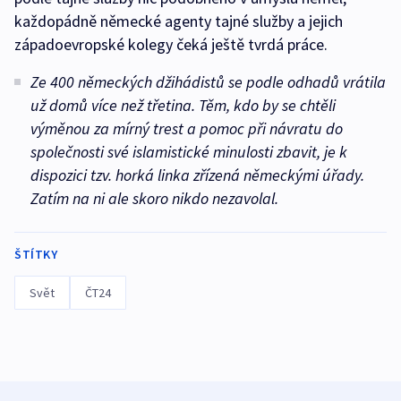
každopádně německé agenty tajné služby a jejich
západoevropské kolegy čeká ještě tvrdá práce.
Ze 400 německých džihádistů se podle odhadů vrátila
už domů více než třetina. Těm, kdo by se chtěli
výměnou za mírný trest a pomoc při návratu do
společnosti své islamistické minulosti zbavit, je k
dispozici tzv. horká linka zřízená německými úřady.
Zatím na ni ale skoro nikdo nezavolal.
ŠTÍTKY
Svět
ČT24