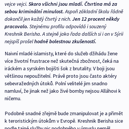
vejce vejci.
Skoro všichni jsou mladí. Čtvrtina má za
sebou kriminální minulost.
Aspoň základní školu řádně
dokončil jen každý čtvrtý z nich.
Jen 12 procent někdy
pracovalo.
Stejnému profilu odpovídá i souzený
Kreshnik Berisha. A stejně jako řada dalších si i on v Sýrii
nejspíš prošel
hodně bolestnou zkušeností.
Naivní mladé islamisty, které do služeb džihádu žene
více životní frustrace než skutečná zbožnost, čeká na
iráckém a syrském bojišti šok z brutality. V boji jsou
většinou nepoužitelní. Právě proto jsou často aktéry
sebevražedných útoků. Polní velitelé jim snadno
namluví, že jinak než jako živé bomby nejsou Alláhovi k
ničemu.
Podobně snadné zřejmě bude zmanipulovat je a přimět
k teroristickým útokům v Evropě. Kreshnik Berisha sice
podle tajné služby nic podobného v úmyslu neměl,