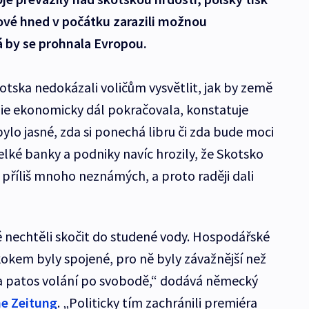
ové hned v počátku zarazili možnou
rá by se prohnala Evropou.
ska nedokázali voličům vysvětlit, jak by země
nie ekonomicky dál pokračovala, konstatuje
bylo jasné, zda si ponechá libru či zda bude moci
lké banky a podniky navíc hrozily, že Skotsko
ž příliš mnoho neznámých, a proto raději dali
dé nechtěli skočit do studené vody. Hospodářské
skokem byly spojené, pro ně byly závažnější než
 a patos volání po svobodě,“ dodává německý
ne Zeitung
. „Politicky tím zachránili premiéra