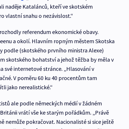
i naděje Katalánců, kteří ve skotském
ro vlastní snahu o nezávislost.“
rozhodly referendum ekonomické obavy.
rdeenu a okolí. Hlavním ropným městem Skotska
by podle (skotského prvního ministra Alexe)
 skotského bohatství a jehož těžba by měla v
na své internetové stránce. „Hlasování v
ačné. V poměru 60 ku 40 procentům tam
i jako nerealistické.“
istů ale podle německých médií v žádném
Británii vrátí vše ke starým pořádkům. „Právě
ě nemůže pokračovat. Nacionalisté si sice ještě