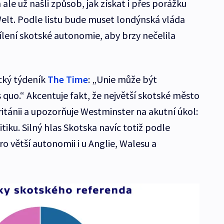
 ale už našli způsob, jak získat i přes porážku
e Welt. Podle listu bude muset londýnská vláda
sílení skotské autonomie, aby brzy nečelila
cký týdeník
The Time
: „Unie může být
s quo.“ Akcentuje fakt, že největší skotské město
ritánii a upozorňuje Westminster na akutní úkol:
tiku. Silný hlas Skotska navíc totiž podle
o větší autonomii i u Anglie, Walesu a