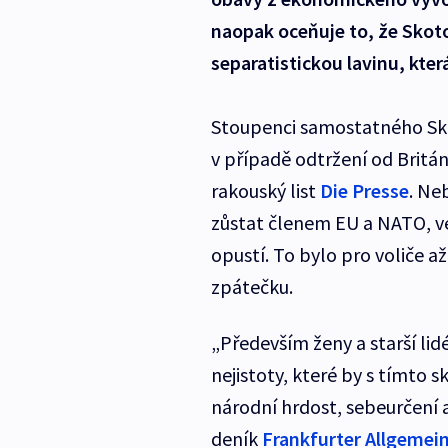
naopak oceňuje to, že Skot
separatistickou lavinu, kte
Stoupenci samostatného Skot
v případě odtržení od Britá
rakouský list
Die Presse
. Ne
zůstat členem EU a NATO, ve
opustí. To bylo pro voliče a
zpátečku.
„Především ženy a starší li
nejistoty, které by s tímto 
národní hrdost, sebeurčení
deník
Frankfurter Allgemei