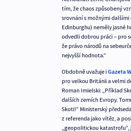
tím, že chaos způsobený vzn
srovnání s možnými dalšími 
Edinburghu) neměly jasné hra
odvedli dobrou práci – pro se
že právo národů na sebeurčen
nejvyšší hodnota.“
Obdobně uvažuje i
Gazeta 
pro velkou Británii a velmi 
Roman Imielski: „Příklad Sk
dalších zemích Evropy. Tomu
Skoti!“ Ministerský předsed
z referenda jako vítěz, a pos
„geopolitickou katastrofu“, 