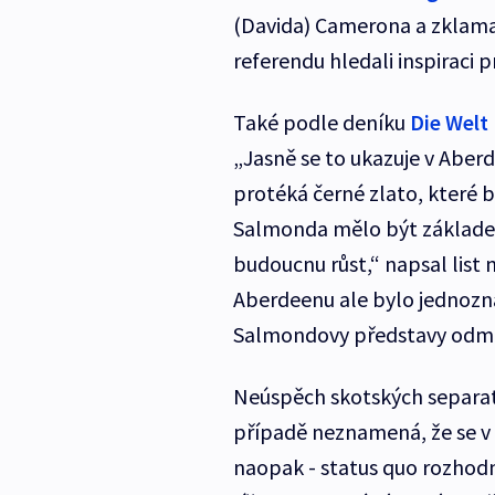
(Davida) Camerona a zklamal
referendu hledali inspiraci p
Také podle deníku
Die Welt
„Jasně se to ukazuje v Abe
protéká černé zlato, které 
Salmonda mělo být základem
budoucnu růst,“ napsal list 
Aberdeenu ale bylo jednozn
Salmondovy představy odmítl
Neúspěch skotských separat
případě neznamená, že se v 
naopak - status quo rozhodn