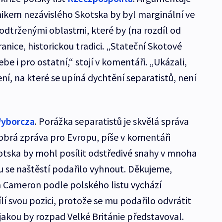
ikem nezávislého Skotska by byl marginální ve
odtrženými oblastmi, které by (na rozdíl od
nice, historickou tradici. „Stateční Skotové
be i pro ostatní,“ stojí v komentáři. „Ukázali,
í, na které se upíná dychtění separatistů, není
Wyborcza
. Porážka separatistů je skvělá správa
dobrá zpráva pro Evropu, píše v komentáři
otska by mohl posílit odstředivé snahy v mnoha
 se naštěstí podařilo vyhnout. Děkujeme,
a Cameron podle polského listu vychází
ílí svou pozici, protože se mu podařilo odvrátit
jakou by rozpad Velké Británie představoval.