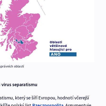
právních oblastí
i virus separatismu
tismu, který se šíří Evropou, hodnotí včerejší
říže polský list
Rzeczpospolita
. Argumentuje