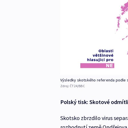
Výsledky skotského referenda podle s
Zdroj:
ČT24/BBC
Polský tisk: Skotové odmítl
Skotsko zbrzdilo virus separa
rozhodnutí země Ondřejova k