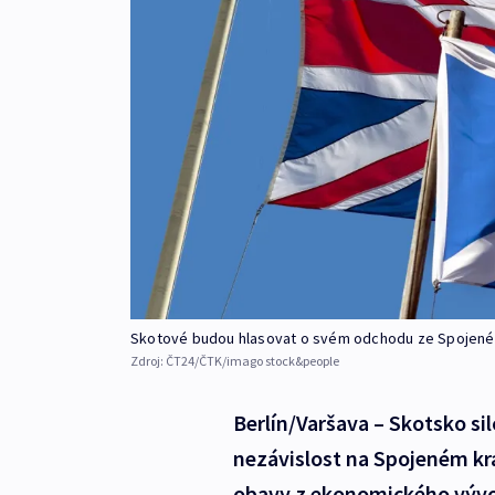
Skotové budou hlasovat o svém odchodu ze Spojenéh
Zdroj:
ČT24/ČTK/imago stock&people
Berlín/Varšava – Skotsko si
nezávislost na Spojeném krá
obavy z ekonomického vývoj