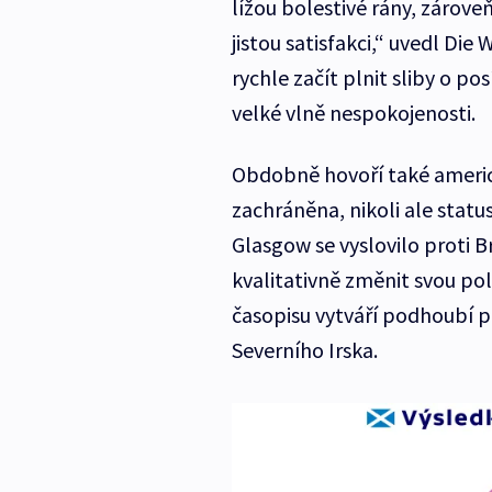
lížou bolestivé rány, zároveň
jistou satisfakci,“ uvedl Di
rychle začít plnit sliby o po
velké vlně nespokojenosti.
Obdobně hovoří také ameri
zachráněna, nikoli ale statu
Glasgow se vyslovilo proti B
kvalitativně změnit svou poli
časopisu vytváří podhoubí pr
Severního Irska.