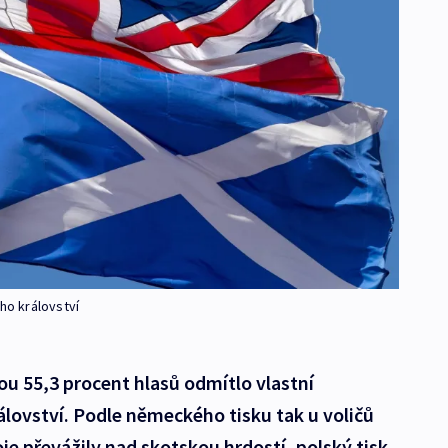
o království
lou 55,3 procent hlasů odmítlo vlastní
lovství. Podle německého tisku tak u voličů
e převážily nad skotskou hrdostí, polský tisk