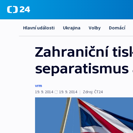
Hlavní události
Ukrajina
Volby
Domácí
Zahraniční tis
separatismus 
vrm
19. 9. 2014
19. 9. 2014
|
Zdroj:
ČT24