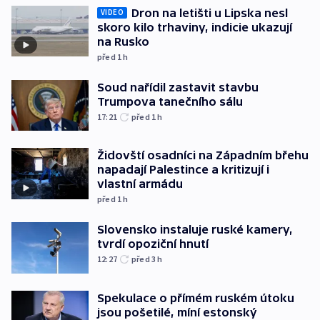
Dron na letišti u Lipska nesl
VIDEO
skoro kilo trhaviny, indicie ukazují
na Rusko
před 1
h
Soud nařídil zastavit stavbu
Trumpova tanečního sálu
17:21
před 1
h
Židovští osadníci na Západním břehu
napadají Palestince a kritizují i
vlastní armádu
před 1
h
Slovensko instaluje ruské kamery,
tvrdí opoziční hnutí
12:27
před 3
h
Spekulace o přímém ruském útoku
jsou pošetilé, míní estonský