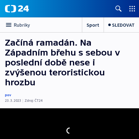
Sport
SLEDOVAT
Rubriky
Začíná ramadán. Na
Západním břehu s sebou v
poslední době nese i
zvýšenou teroristickou
hrozbu
pov
23. 3. 2023
|
Zdroj:
ČT24