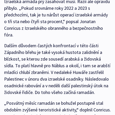
Izraelská armáda prý zasahovat musí. Razií ale opravdu
přibylo. „Pokud srovnáme roky 2022 a 2023 s
předchozími, tak je tu nárůst operací izraelské armády
o tři sta nebo čtyři sta procent,“ popsal Jonatan
Conricus z Izraelského obranného a bezpečnostního
fóra.
Dalším důvodem častých konfrontací v této části
Západního břehu je také vysoká hustota zalidnění a
blízkost, se kterou zde sousedí arabská a židovská
sídla. To platí hlavně pro Náblus a okolí, i tam se arabští
mladíci chlubí zbraněmi. V nedaleké Huwáře zastřelil
Palestinec v únoru dva izraelské osadníky. Následovalo
osadnické rabování a v neděli další palestinský útok na
židovské řidiče. Do toho všeho začíná ramadán.
„Posvátný měsíc ramadán se bohužel postupně stal
obdobím zvýšené teroristické aktivity,“ doplnil Conricus.