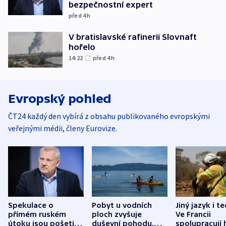
bezpečnostní expert
před 4
h
V bratislavské rafinerii Slovnaft
hořelo
14:22
před 4
h
Evropský pohled
ČT24 každý den vybírá z obsahu publikovaného evropskými
veřejnými médii, členy Eurovize.
Spekulace o
Pobyt u vodních
Jiný jazyk i t
přímém ruském
ploch zvyšuje
Ve Francii
útoku jsou pošetilé,
duševní pohodu,
spolupracují h