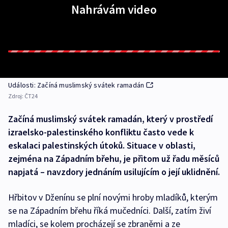
Nahrávám video
Události: Začíná muslimský svátek ramadán
Zdroj:
ČT24
Začíná muslimský svátek ramadán, který v prostředí
izraelsko-palestinského konfliktu často vede k
eskalaci palestinských útoků. Situace v oblasti,
zejména na Západním břehu, je přitom už řadu měsíců
napjatá – navzdory jednáním usilujícím o její uklidnění.
Hřbitov v Dženínu se plní novými hroby mladíků, kterým
se na Západním břehu říká mučedníci. Další, zatím živí
mladíci, se kolem procházejí se zbraněmi a ze