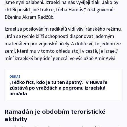
jsme nyní oslabeni. Izraelci na nás vyvíjejí tlak. Jako by
chtěli posílit jiné frakce, třeba Hamás,“ řekl guvernér
Dženínu Akram Radžúb.
Izrael za posilováním radikálů vidí vliv íránského režimu.
„Írán se rychle blíží schopnosti disponovat jaderným
materiálem pro vojenské účely. A dobře ví, že jednou ze
zemí, která mu v tomto ohledu stojí v cestě, je Izrael,“
míní izraelský brigádní generál ve výslužbě Amir Avivi.
ODKAZ
„Těžko říct, kdo je tu ten špatný.“ V Huwaře
zůstává po vraždách a pogromu izraelská
armáda
Ramadán je obdobím teroristické
aktivity