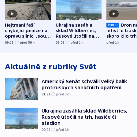
Hejtmani řeší
Ukrajina zasáhla
Dron n
VIDEO
chybějící peníze na
sklad Wildberries,
letišti u Lips
opravu silnic. Jsou
Rusové útočili na
skoro kilo trh
nenárokové, namítá
trh, hasiče či
indicie ukazuj
09:15
před 59
m
09:02
před 1
h
před 1
h
ministerstvo
stadion
Rusko
Aktuálně z rubriky
Svět
Americký Senát schválil velký balík
protiruských sankčních opatření
21:21
před 3
m
Ukrajina zasáhla sklad Wildberries,
Rusové útočili na trh, hasiče či
stadion
09:02
před 1
h