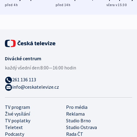
míní estonský
ukázala
různých zemí
před 4
h
před 14
h
včera v 15:30
bezpečnostní
mezinárodní studie
expert
Divácké centrum
každý všední den:
8:00—16:00 hodin
261 136 113
info@ceskatelevize.cz
TV program
Pro média
Živé vysílání
Reklama
TV poplatky
Studio Brno
Teletext
Studio Ostrava
Podcasty
Rada ČT