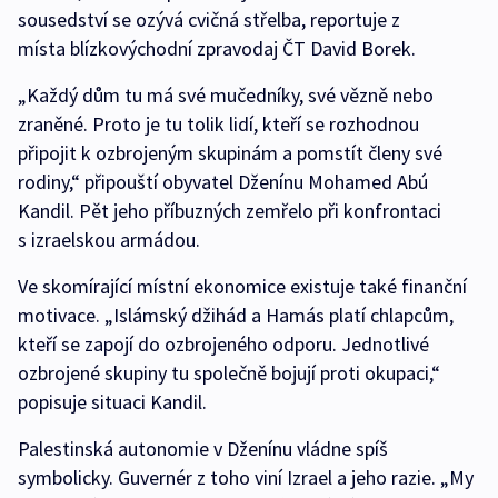
sousedství se ozývá cvičná střelba, reportuje z
místa blízkovýchodní zpravodaj ČT David Borek.
„Každý dům tu má své mučedníky, své vězně nebo
zraněné. Proto je tu tolik lidí, kteří se rozhodnou
připojit k ozbrojeným skupinám a pomstít členy své
rodiny,“ připouští obyvatel Dženínu Mohamed Abú
Kandil. Pět jeho příbuzných zemřelo při konfrontaci
s izraelskou armádou.
Ve skomírající místní ekonomice existuje také finanční
motivace. „Islámský džihád a Hamás platí chlapcům,
kteří se zapojí do ozbrojeného odporu. Jednotlivé
ozbrojené skupiny tu společně bojují proti okupaci,“
popisuje situaci Kandil.
Palestinská autonomie v Dženínu vládne spíš
symbolicky. Guvernér z toho viní Izrael a jeho razie. „My