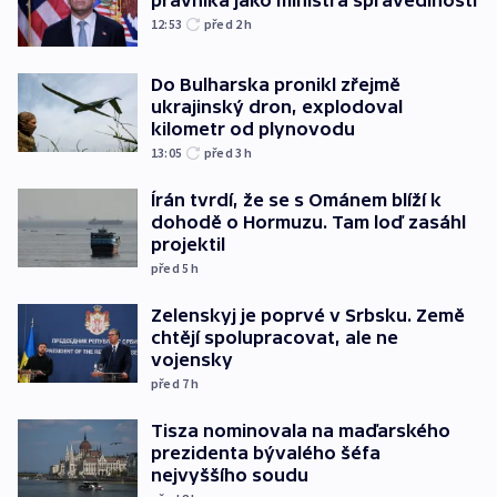
12:53
před 2
h
Do Bulharska pronikl zřejmě
ukrajinský dron, explodoval
kilometr od plynovodu
13:05
před 3
h
Írán tvrdí, že se s Ománem blíží k
dohodě o Hormuzu. Tam loď zasáhl
projektil
před 5
h
Zelenskyj je poprvé v Srbsku. Země
chtějí spolupracovat, ale ne
vojensky
před 7
h
Tisza nominovala na maďarského
prezidenta bývalého šéfa
nejvyššího soudu