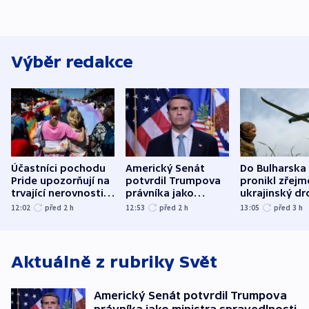
Výběr redakce
Účastníci pochodu
Americký Senát
Do Bulharska
Pride upozorňují na
potvrdil Trumpova
pronikl zřejm
trvající nerovnosti i
právníka jako
ukrajinský dr
společenskou
ministra
explodoval k
12:02
před 2
h
12:53
před 2
h
13:05
před 3
h
atmosféru
spravedlnosti
od plynovod
Aktuálně z rubriky
Svět
Americký Senát potvrdil Trumpova
právníka jako ministra spravedlnosti