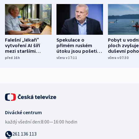
Falešní „lékaři“
Spekulace o
Pobyt u vodn
vytvoření AI šíří
přímém ruském
ploch zvyšuje
mezi staršími
útoku jsou pošetilé,
duševní poho
Poláky nebezpečné
míní estonský
ukázala
před 16
h
včera v 17:11
včera v 07:30
zdravotní rady
bezpečnostní
mezinárodní 
expert
Divácké centrum
každý všední den:
8:00—16:00 hodin
261 136 113