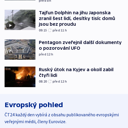
před 8
h
Tajfun Dolphin na jihu Japonska
zranil šest lidí, desítky tisíc domů
jsou bez proudu
09:15
před 11
h
Pentagon zveřejnil další dokumenty
o pozorování UFO
před 12
h
Ruský útok na Kyjev a okolí zabil
čtyři lidi
08:20
před 12
h
Evropský pohled
ČT24 každý den vybírá z obsahu publikovaného evropskými
veřejnými médii, členy Eurovize.