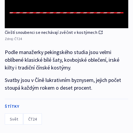
Čínští snoubenci se nechávají zvěčnit v kostýmech
Zdroj:
ČT24
Podle manažerky pekingského studia jsou velmi
oblíbené klasické bílé šaty, kovbojské oblečení, irské
kilty i tradiční čínské kostýmy.
Svatby jsou v Číně lukrativním byznysem, jejich počet
stoupá každým rokem o deset procent.
ŠTÍTKY
Svět
ČT24