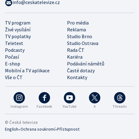
info@ceskatelevize.cz
TV program
Pro média
Živé vysílání
Reklama
TV poplatky
Studio Brno
Teletext
Studio Ostrava
Podcasty
Rada ČT
Počasí
Kariéra
E-shop
Podávání námětů
Mobilní a TV aplikace
Časté dotazy
Vše o ČT
Kontakty
Instagram
Facebook
YouTube
X
Threads
© Česká televize
•
•
English
Ochrana soukromí
Přístupnost