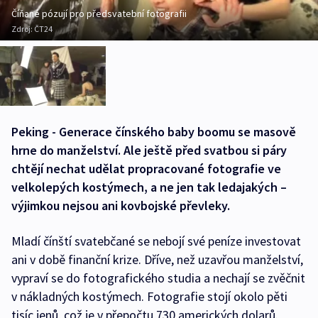
Číňané pózují pro předsvatební fotografii
Zdroj:
ČT24
Peking - Generace čínského baby boomu se masově
hrne do manželství. Ale ještě před svatbou si páry
chtějí nechat udělat propracované fotografie ve
velkolepých kostýmech, a ne jen tak ledajakých –
výjimkou nejsou ani kovbojské převleky.
Mladí čínští svatebčané se nebojí své peníze investovat
ani v době finanční krize. Dříve, než uzavřou manželství,
vypraví se do fotografického studia a nechají se zvěčnit
v nákladných kostýmech. Fotografie stojí okolo pěti
tisíc jenů, což je v přepočtu 730 amerických dolarů.