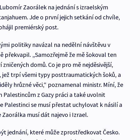
Lubomír Zaorálek na jednání s izraelským
ahuem. Jde o první jejich setkání od chvíle,
hájil premiérský post.
ými politiky navázal na nedělní návštěvu v
mně překvapil. „Samozřejmě že mě šokoval ten
 zničených domů. Co je pro mě nejděsivější,
í, jež trpí všemi typy posttraumatických šoků, a
 viděly hrůzné věci,“ poznamenal ministr. Míní, že
Palestincům z Gazy práci a také uvolnit
e Palestinci se musí přestat uchylovat k násilí a
 Zaorálka musí dát najevo i Izrael.
ýt jednání, které může zprostředkovat Česko.