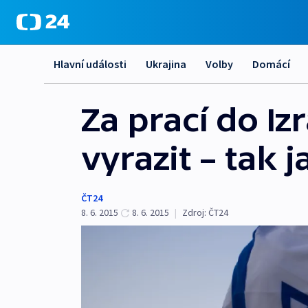
Hlavní události
Ukrajina
Volby
Domácí
Za prací do I
vyrazit – tak 
ČT24
8. 6. 2015
8. 6. 2015
|
Zdroj:
ČT24