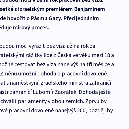
ji setká s izraelským premiérem Benjaminem
de hovořit o Pásmu Gazy. Před jednáním
péduje mírový proces.
budou moci vyrazit bez víza až na rok za
telskými zážitky lidé z Česka ve věku mezi 18 a
 možné cestovat bez víza nanejvýš na tři měsíce a
. Změnu umožní dohoda o pracovní dovolené,
l s náměstkyní izraelského ministra zahraničí
istr zahraničí Lubomír Zaorálek. Dohoda ještě
 schválit parlamenty v obou zemích. Zprvu by
zové pracovní dovolené nanejvýš 200, později by