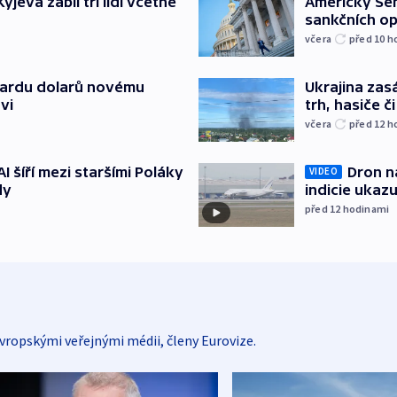
jeva zabil tři lidi včetně
Americký Sen
sankčních op
včera
před 10
h
liardu dolarů novému
Ukrajina zasá
vi
trh, hasiče č
včera
před 12
h
AI šíří mezi staršími Poláky
Dron na
VIDEO
dy
indicie ukazu
před 12
hodinami
vropskými veřejnými médii, členy Eurovize.