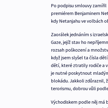
Po podpisu smlouvy zamířil 
premiérem Benjaminem Netanj
kdy Netanjahu ve volbách ob
Zaorálek jednáním s izraelsk
Gaze, jejíž stav ho nepříje
rozsah poškození a množství
když jsem slyšel ta čísla dět
dětí, které ztratily rodiče a
je nutné poskytnout mladým 
blokádu. Jakkoli zdůraznil, ž
terorismu, dobrou vůli podle
Východiskem podle něj má b