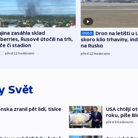
jina zasáhla sklad
Dron na letišti u 
VIDEO
berries, Rusové útočili na trh,
skoro kilo trhaviny, ind
če či stadion
na Rusko
před 12
hodinami
před 12
hodinami
ky
Svět
ska zranil pět lidí, tisíce
USA chtějí o
roku, píše B
před 6
hodinami