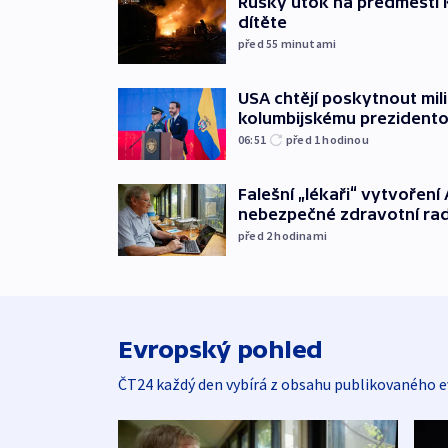
Ruský útok na předměstí Ky
dítěte
před 55
minutami
USA chtějí poskytnout mi
kolumbijskému prezidento
06:51
před 1
hodinou
Falešní „lékaři“ vytvoření 
nebezpečné zdravotní ra
před 2
hodinami
Evropský pohled
ČT24 každý den vybírá z obsahu publikovaného e