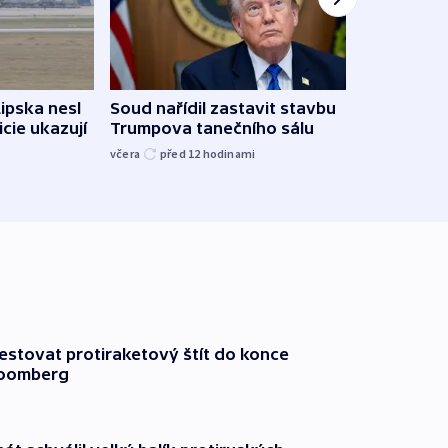
Lipska nesl
Soud nařídil zastavit stavbu
Žido
icie ukazují
Trumpova tanečního sálu
břehu
kriti
včera
před 12
hodinami
před 1
testovat protiraketový štít do konce
loomberg