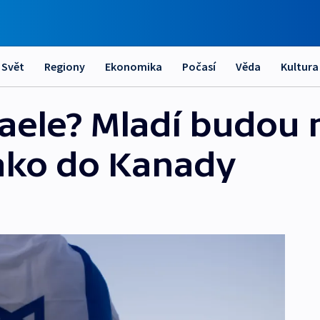
Svět
Regiony
Ekonomika
Počasí
Věda
Kultura
zraele? Mladí budou
jako do Kanady