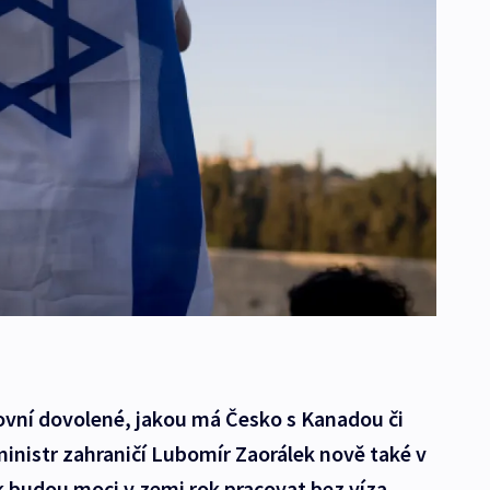
vní dovolené, jakou má Česko s Kanadou či
nistr zahraničí Lubomír Zaorálek nově také v
tak budou moci v zemi rok pracovat bez víza.