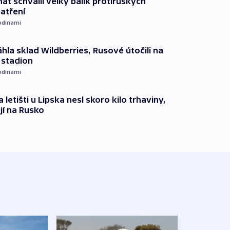
át schválil velký balík protiruských
atření
odinami
hla sklad Wildberries, Rusové útočili na
i stadion
odinami
 letišti u Lipska nesl skoro kilo trhaviny,
jí na Rusko