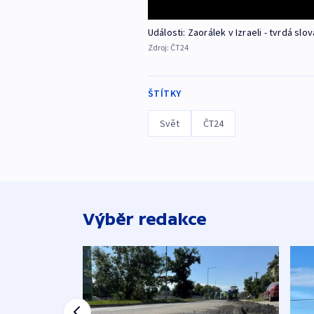
Události: Zaorálek v Izraeli - tvrdá sl
Zdroj:
ČT24
ŠTÍTKY
Svět
ČT24
Výběr redakce