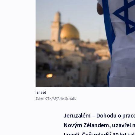
Izrael
Zdroj:
ČTK/AP/Ariel Schalit
Jeruzalém – Dohodu o praco
Novým Zélandem, uzavřel mi
Izraeli. Češi mladší 30 let 