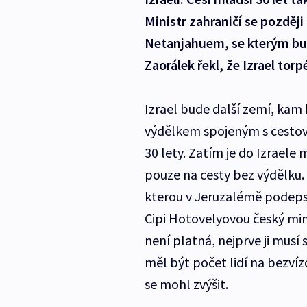
Ministr zahraničí se pozdě
Netanjahuem, se kterým bu
Zaorálek řekl, že Izrael tor
Izrael bude další zemí, kam 
výdělkem spojeným s cestova
30 lety. Zatím je do Izraele
pouze na cesty bez výdělku
kterou v Jeruzalémě podepsa
Cipi Hotovelyovou český min
není platná, nejprve ji musí
měl být počet lidí na bezví
se mohl zvýšit.