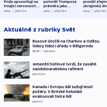
Pride upozorňují na
potvrdil Trumpova
pronikl zřejm
trvající nerovnosti i
právníka jako
ukrajinský dr
společenskou
ministra
explodoval k
včera
před 13
h
včera
před 13
h
včera
před 14
h
atmosféru
spravedlnosti
od plynovod
Aktuálně z rubriky
Svět
Rusové útočili na Charkov a Oděsu.
Údery hlásí i úřady v Bělgorodu
08:39
před 6
m
Jemenští hútíové tvrdí, že zasáhli
saúdskoarabskou rafinerii
před 32
m
Kanadu i Evropu dál sužují lesní
požáry. V Britské Kolumbii
evakuovali tisíce lidí
před 1
h