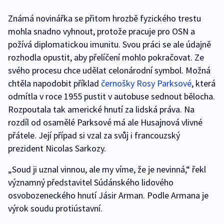
Známá novinářka se přitom hrozbě fyzického trestu
mohla snadno vyhnout, protože pracuje pro OSN a
požívá diplomatickou imunitu. Svou práci se ale údajně
rozhodla opustit, aby přelíčení mohlo pokračovat. Ze
svého procesu chce udělat celonárodní symbol. Možná
chtěla napodobit příklad
černošky Rosy Parksové
, která
odmítla v roce 1955 pustit v autobuse sednout bělocha.
Rozpoutala tak americké hnutí za lidská práva. Na
rozdíl od osamělé Parksové má ale Husajnová vlivné
přátele. Její případ si vzal za svůj i francouzský
prezident Nicolas Sarkozy.
„Soud ji uznal vinnou, ale my víme, že je nevinná,“ řekl
významný představitel Súdánského lidového
osvobozeneckého hnutí Jásir Arman. Podle Armana je
výrok soudu protiústavní.