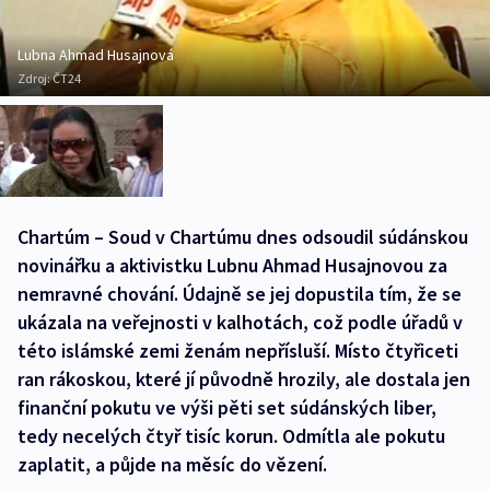
Lubna Ahmad Husajnová
Zdroj:
ČT24
Chartúm – Soud v Chartúmu dnes odsoudil súdánskou
novinářku a aktivistku Lubnu Ahmad Husajnovou za
nemravné chování. Údajně se jej dopustila tím, že se
ukázala na veřejnosti v kalhotách, což podle úřadů v
této islámské zemi ženám nepřísluší. Místo čtyřiceti
ran rákoskou, které jí původně hrozily, ale dostala jen
finanční pokutu ve výši pěti set súdánských liber,
tedy necelých čtyř tisíc korun. Odmítla ale pokutu
zaplatit, a půjde na měsíc do vězení.