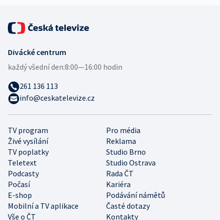
Divácké centrum
každý všední den:
8:00—16:00 hodin
261 136 113
info@ceskatelevize.cz
TV program
Pro média
Živé vysílání
Reklama
TV poplatky
Studio Brno
Teletext
Studio Ostrava
Podcasty
Rada ČT
Počasí
Kariéra
E-shop
Podávání námětů
Mobilní a TV aplikace
Časté dotazy
Vše o ČT
Kontakty