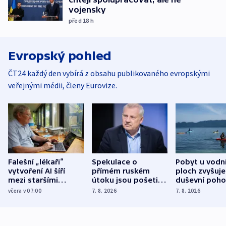
vojensky
před 18
h
Evropský pohled
ČT24 každý den vybírá z obsahu publikovaného evropskými
veřejnými médii, členy Eurovize.
Falešní „lékaři“
Spekulace o
Pobyt u vodn
vytvoření AI šíří
přímém ruském
ploch zvyšuje
mezi staršími
útoku jsou pošetilé,
duševní poho
Poláky nebezpečné
míní estonský
ukázala
včera v 07:00
7. 8. 2026
7. 8. 2026
zdravotní rady
bezpečnostní
mezinárodní 
expert