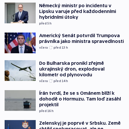
Německý ministr po incidentu v
Lipsku varuje před každodenními
hybridními útoky
před 5
h
Americký Senát potvrdil Trumpova
právníka jako ministra spravedlnosti
včera
před 13
h
Do Bulharska pronikl zřejmě
ukrajinský dron, explodoval
kilometr od plynovodu
včera
před 14
h
Írán tvrdí, že se s Ománem blíží k
dohodě o Hormuzu. Tam loď zasáhl
projektil
před 16
h
Zelenskyj je poprvé v Srbsku. Země
chtějí spolupracovat, ale ne