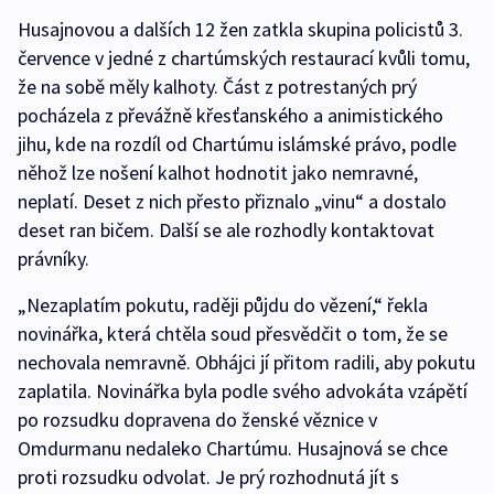
Husajnovou a dalších 12 žen zatkla skupina policistů 3.
července v jedné z chartúmských restaurací kvůli tomu,
že na sobě měly kalhoty. Část z potrestaných prý
pocházela z převážně křesťanského a animistického
jihu, kde na rozdíl od Chartúmu islámské právo, podle
něhož lze nošení kalhot hodnotit jako nemravné,
neplatí. Deset z nich přesto přiznalo „vinu“ a dostalo
deset ran bičem. Další se ale rozhodly kontaktovat
právníky.
„Nezaplatím pokutu, raději půjdu do vězení,“ řekla
novinářka, která chtěla soud přesvědčit o tom, že se
nechovala nemravně. Obhájci jí přitom radili, aby pokutu
zaplatila. Novinářka byla podle svého advokáta vzápětí
po rozsudku dopravena do ženské věznice v
Omdurmanu nedaleko Chartúmu. Husajnová se chce
proti rozsudku odvolat. Je prý rozhodnutá jít s