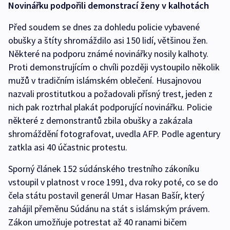
Novinářku podpořili demonstrací ženy v kalhotách
Před soudem se dnes za dohledu policie vybavené
obušky a štíty shromáždilo asi 150 lidí, většinou žen.
Některé na podporu známé novinářky nosily kalhoty.
Proti demonstrujícím o chvíli později vystoupilo několik
mužů v tradičním islámském oblečení. Husajnovou
nazvali prostitutkou a požadovali přísný trest, jeden z
nich pak roztrhal plakát podporující novinářku. Policie
některé z demonstrantů zbila obušky a zakázala
shromáždění fotografovat, uvedla AFP. Podle agentury
zatkla asi 40 účastnic protestu.
Sporný článek 152 súdánského trestního zákoníku
vstoupil v platnost v roce 1991, dva roky poté, co se do
čela státu postavil generál Umar Hasan Bašír, který
zahájil přeměnu Súdánu na stát s islámským právem.
Zákon umožňuje potrestat až 40 ranami bičem