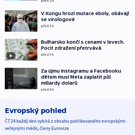
před 2
h
V Kongu hrozí mutace eboly, obávají
se virologové
před 3
h
Bulharsko končí s cenami v levech.
Pocit zdražení přetrvává
před 3
h
Za újmu Instagramu a Facebooku
dětem musí Meta zaplatit půl
miliardy dolarů
před 6
h
Evropský pohled
ČT24 každý den vybírá z obsahu publikovaného evropskými
veřejnými médii, členy Eurovize.