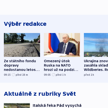
Výběr redakce
Ze státního fondu
Omezený útok
Ukrajina zno
dopravy
Ruska na NATO
zasáhla skla
nedostanou letos
hrozí už na podzim,
Wildberies. 
kraje na silnice ani
varují tajné služby
útočili v Cha
09:15
před 28
m
09:05
před 1
h
před 2
h
korunu, řekl Půta
USA
oblasti
Aktuálně z rubriky
Svět
Italská řeka Pád vysychá