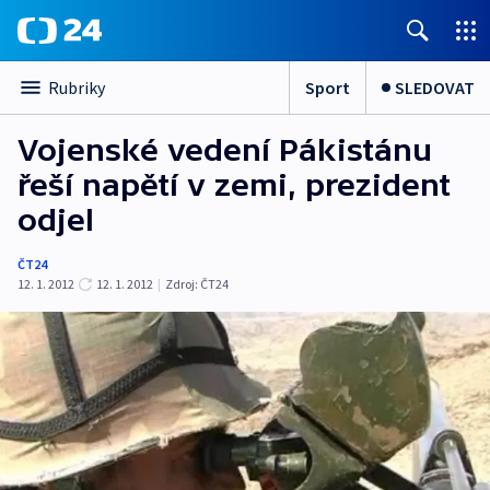
Sport
SLEDOVAT
Rubriky
Vojenské vedení Pákistánu
řeší napětí v zemi, prezident
odjel
ČT24
12. 1. 2012
12. 1. 2012
|
Zdroj:
ČT24