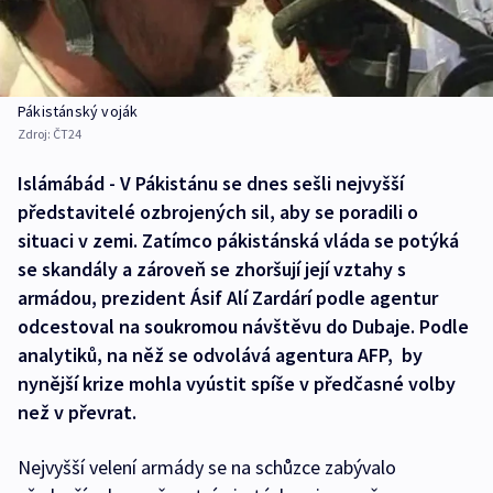
Pákistánský voják
Zdroj:
ČT24
Islámábád - V Pákistánu se dnes sešli nejvyšší
představitelé ozbrojených sil, aby se poradili o
situaci v zemi. Zatímco pákistánská vláda se potýká
se skandály a zároveň se zhoršují její vztahy s
armádou, prezident Ásif Alí Zardárí podle agentur
odcestoval na soukromou návštěvu do Dubaje. Podle
analytiků, na něž se odvolává agentura AFP, by
nynější krize mohla vyústit spíše v předčasné volby
než v převrat.
Nejvyšší velení armády se na schůzce zabývalo