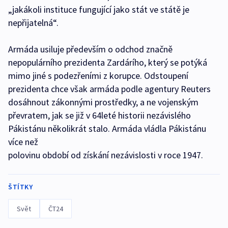
„jakákoli instituce fungující jako stát ve státě je
nepřijatelná“.
Armáda usiluje především o odchod značně
nepopulárního prezidenta Zardárího, který se potýká
mimo jiné s podezřeními z korupce. Odstoupení
prezidenta chce však armáda podle agentury Reuters
dosáhnout zákonnými prostředky, a ne vojenským
převratem, jak se již v 64leté historii nezávislého
Pákistánu několikrát stalo. Armáda vládla Pákistánu
více než
polovinu období od získání nezávislosti v roce 1947.
ŠTÍTKY
Svět
ČT24