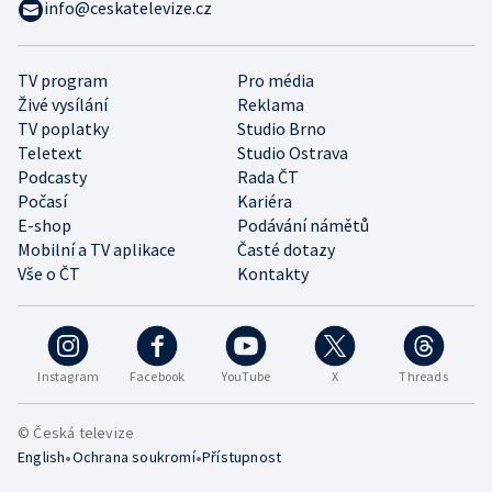
info@ceskatelevize.cz
TV program
Pro média
Živé vysílání
Reklama
TV poplatky
Studio Brno
Teletext
Studio Ostrava
Podcasty
Rada ČT
Počasí
Kariéra
E-shop
Podávání námětů
Mobilní a TV aplikace
Časté dotazy
Vše o ČT
Kontakty
Instagram
Facebook
YouTube
X
Threads
© Česká televize
•
•
English
Ochrana soukromí
Přístupnost