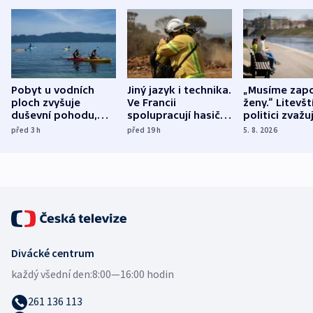
Pobyt u vodních
Jiný jazyk i technika.
„Musíme zapo
ploch zvyšuje
Ve Francii
ženy.“ Litevšt
duševní pohodu,
spolupracují hasiči z
politici zvažuj
ukázala
různých zemí
dohodu o
před 3
h
před 19
h
5. 8. 2026
mezinárodní studie
demografii
Divácké centrum
každý všední den:
8:00—16:00 hodin
261 136 113