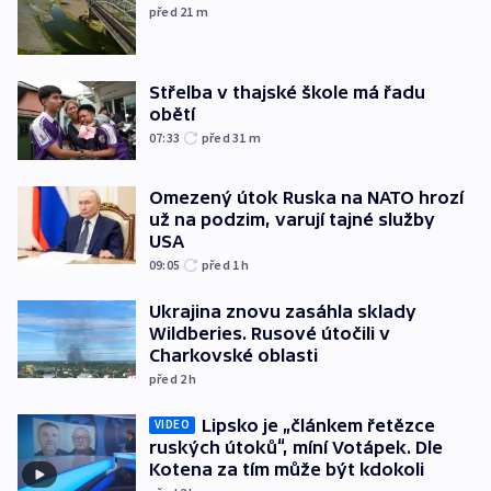
před 21
m
Střelba v thajské škole má řadu
obětí
07:33
před 31
m
Omezený útok Ruska na NATO hrozí
už na podzim, varují tajné služby
USA
09:05
před 1
h
Ukrajina znovu zasáhla sklady
Wildberies. Rusové útočili v
Charkovské oblasti
před 2
h
Lipsko je „článkem řetězce
VIDEO
ruských útoků“, míní Votápek. Dle
Kotena za tím může být kdokoli