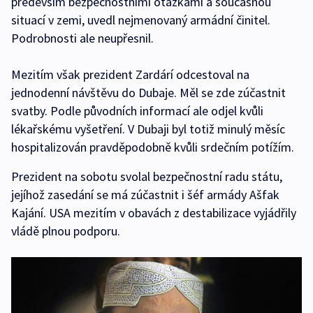
především bezpečnostními otázkami a současnou
situací v zemi, uvedl nejmenovaný armádní činitel.
Podrobnosti ale neupřesnil.
Mezitím však prezident Zardárí odcestoval na
jednodenní návštěvu do Dubaje. Měl se zde zúčastnit
svatby. Podle původních informací ale odjel kvůli
lékařskému vyšetření. V Dubaji byl totiž minulý měsíc
hospitalizován pravděpodobně kvůli srdečním potížím.
Prezident na sobotu svolal bezpečnostní radu státu,
jejíhož zasedání se má zúčastnit i šéf armády Ašfak
Kajání. USA mezitím v obavách z destabilizace vyjádřily
vládě plnou podporu.