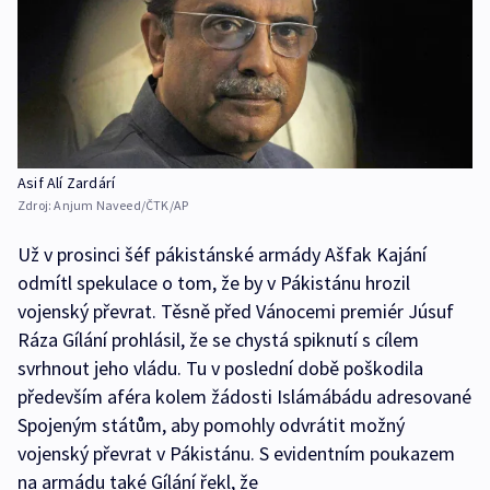
Asif Alí Zardárí
Zdroj:
Anjum Naveed/ČTK/AP
Už v prosinci šéf pákistánské armády Ašfak Kajání
odmítl spekulace o tom, že by v Pákistánu hrozil
vojenský převrat. Těsně před Vánocemi premiér Júsuf
Ráza Gílání prohlásil, že se chystá spiknutí s cílem
svrhnout jeho vládu. Tu v poslední době poškodila
především aféra kolem žádosti Islámábádu adresované
Spojeným státům, aby pomohly odvrátit možný
vojenský převrat v Pákistánu. S evidentním poukazem
na armádu také Gílání řekl, že