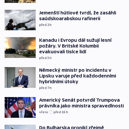
Jemenští hútíové tvrdí, že zasáhli
saúdskoarabskou rafinerii
před 2
h
Kanadu i Evropu dál sužují lesní
požáry. V Britské Kolumbii
evakuovali tisíce lidí
před 3
h
Německý ministr po incidentu v
Lipsku varuje před každodenními
hybridními útoky
před 7
h
Americký Senát potvrdil Trumpova
právníka jako ministra spravedlnosti
včera
před 16
h
Do Bulharska pronikl zřejmě