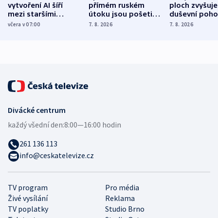
vytvoření AI šíří
přímém ruském
ploch zvyšuje
mezi staršími
útoku jsou pošetilé,
duševní poho
Poláky nebezpečné
míní estonský
ukázala
včera v 07:00
7. 8. 2026
7. 8. 2026
zdravotní rady
bezpečnostní
mezinárodní 
expert
Divácké centrum
každý všední den:
8:00—16:00 hodin
261 136 113
info@ceskatelevize.cz
TV program
Pro média
Živé vysílání
Reklama
TV poplatky
Studio Brno