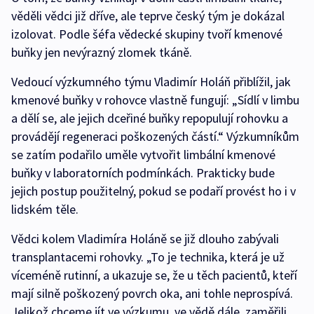
věděli vědci již dříve, ale teprve český tým je dokázal
izolovat. Podle šéfa vědecké skupiny tvoří kmenové
buňky jen nevýrazný zlomek tkáně.
Vedoucí výzkumného týmu Vladimír Holáň přiblížil, jak
kmenové buňky v rohovce vlastně fungují: „Sídlí v limbu
a dělí se, ale jejich dceřiné buňky repopulují rohovku a
provádějí regeneraci poškozených částí.“ Výzkumníkům
se zatím podařilo uměle vytvořit limbální kmenové
buňky v laboratorních podmínkách. Prakticky bude
jejich postup použitelný, pokud se podaří provést ho i v
lidském těle.
Vědci kolem Vladimíra Holáně se již dlouho zabývali
transplantacemi rohovky. „To je technika, která je už
víceméně rutinní, a ukazuje se, že u těch pacientů, kteří
mají silně poškozený povrch oka, ani tohle neprospívá.
Jelikož chceme jít ve výzkumu, ve vědě dále, zaměřili