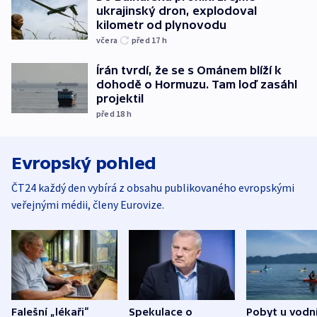
ukrajinský dron, explodoval
kilometr od plynovodu
včera
před 17
h
Írán tvrdí, že se s Ománem blíží k
dohodě o Hormuzu. Tam loď zasáhl
projektil
před 18
h
Evropský pohled
ČT24 každý den vybírá z obsahu publikovaného evropskými
veřejnými médii, členy Eurovize.
Falešní „lékaři“
Spekulace o
Pobyt u vodn