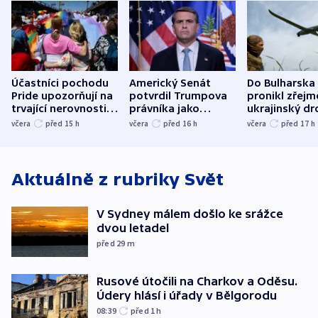
Účastníci pochodu
Americký Senát
Do Bulharska
Pride upozorňují na
potvrdil Trumpova
pronikl zřejm
trvající nerovnosti i
právníka jako
ukrajinský dr
společenskou
ministra
explodoval k
včera
před 15
h
včera
před 16
h
včera
před 17
h
atmosféru
spravedlnosti
od plynovod
Aktuálně z rubriky
Svět
V Sydney málem došlo ke srážce
dvou letadel
před 29
m
Rusové útočili na Charkov a Oděsu.
Údery hlásí i úřady v Bělgorodu
08:39
před 1
h