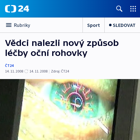
Sport
SLEDOVAT
Rubriky
Vědci nalezli nový způsob
léčby oční rohovky
ČT24
14. 11. 2008
14. 11. 2008
|
Zdroj:
ČT24