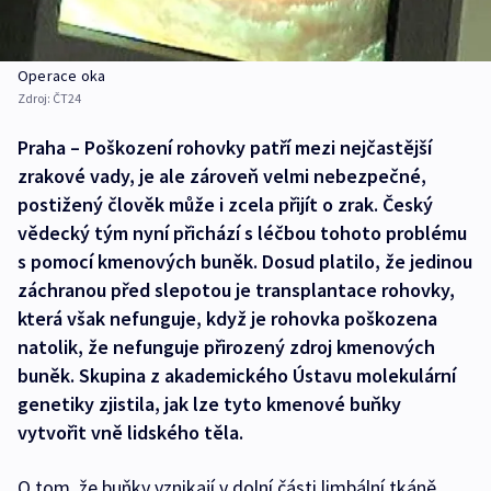
Operace oka
Zdroj:
ČT24
Praha – Poškození rohovky patří mezi nejčastější
zrakové vady, je ale zároveň velmi nebezpečné,
postižený člověk může i zcela přijít o zrak. Český
vědecký tým nyní přichází s léčbou tohoto problému
s pomocí kmenových buněk. Dosud platilo, že jedinou
záchranou před slepotou je transplantace rohovky,
která však nefunguje, když je rohovka poškozena
natolik, že nefunguje přirozený zdroj kmenových
buněk. Skupina z akademického Ústavu molekulární
genetiky zjistila, jak lze tyto kmenové buňky
vytvořit vně lidského těla.
O tom, že buňky vznikají v dolní části limbální tkáně,