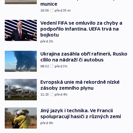
munice
10:56
před 35
m
Vedení FIFA se omluvilo za chyby a
podpořilo Infantina. UEFA trvá na
bojkotu
před 2
h
Ukrajina zasáhla obří rafinerii, Rusko
cílilo na nádraží či autobus
08:52
před 3
h
Evropská unie má rekordně nízké
zásoby zemního plynu
11:23
před 4
h
Jiný jazyk i technika. Ve Francii
spolupracují hasiči z různých zemí
před 4
h