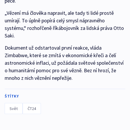
péče.
„Vězení má člověka napravit, ale tady ti lidé prostě
umírají. To úplně popírá celý smysl nápravného
systému,“ rozhořčeně říkábojovník za lidská práva Otto
Saki.
Dokument už odstartoval první reakce, vláda
Zimbabwe, které se zmítá v ekonomické křeči a čelí
astronomické inflaci, už požádala světové společenství
o humanitární pomoc pro své vězně. Bez ní hrozí, že
mnoho z nich věznění nepřežije.
ŠTÍTKY
Svět
ČT24