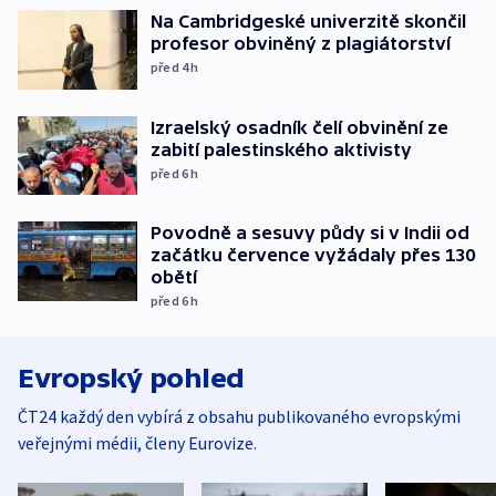
Na Cambridgeské univerzitě skončil
profesor obviněný z plagiátorství
před 4
h
Izraelský osadník čelí obvinění ze
zabití palestinského aktivisty
před 6
h
Povodně a sesuvy půdy si v Indii od
začátku července vyžádaly přes 130
obětí
před 6
h
Evropský pohled
ČT24 každý den vybírá z obsahu publikovaného evropskými
veřejnými médii, členy Eurovize.