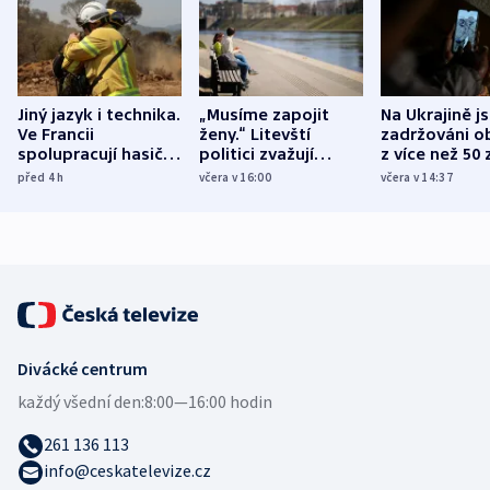
Jiný jazyk i technika.
„Musíme zapojit
Na Ukrajině j
Ve Francii
ženy.“ Litevští
zadržováni o
spolupracují hasiči z
politici zvažují
z více než 50 
různých zemí
dohodu o
Bojovali na s
před 4
h
včera v 16:00
včera v 14:37
demografii
Ruska
Divácké centrum
každý všední den:
8:00—16:00 hodin
261 136 113
info@ceskatelevize.cz