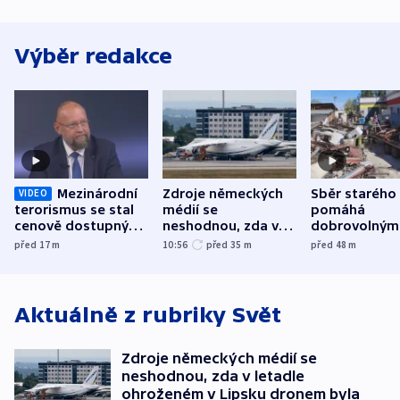
Výběr redakce
Mezinárodní
Zdroje německých
Sběr starého
VIDEO
terorismus se stal
médií se
pomáhá
cenově dostupným,
neshodnou, zda v
dobrovolným
varuje Bartošek
letadle ohroženém
hasičům fina
před 17
m
10:56
před 35
m
před 48
m
v Lipsku dronem
techniku i ak
byla munice
Aktuálně z rubriky
Svět
Zdroje německých médií se
neshodnou, zda v letadle
ohroženém v Lipsku dronem byla