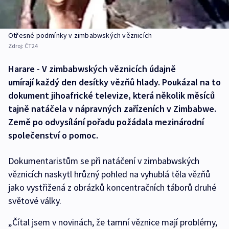
Otřesné podmínky v zimbabwských věznicích
Zdroj:
ČT24
Harare - V zimbabwských věznicích údajně
umírají každý den desítky vězňů hlady. Poukázal na to
dokument jihoafrické televize, která několik měsíců
tajně natáčela v nápravných zařízeních v Zimbabwe.
Země po odvysílání pořadu požádala mezinárodní
společenství o pomoc.
Dokumentaristům se při natáčení v zimbabwských
věznicích naskytl hrůzný pohled na vyhublá těla vězňů
jako vystřižená z obrázků koncentračních táborů druhé
světové války.
„Čítal jsem v novinách, že tamní věznice mají problémy,