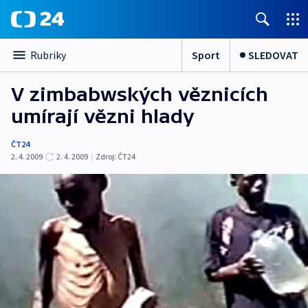
Sport
SLEDOVAT
Rubriky
V zimbabwských věznicích
umírají vězni hlady
ČT24
2. 4. 2009
2. 4. 2009
|
Zdroj:
ČT24