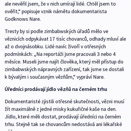
ale nevěřil jsem, že v nich umírají lidé. Chtěl jsem to
ověřit,“ popisuje vznik námětu dokumentarista
Godknows Nare.
Tresty by si podle zimbabwských úřadů mělo ve
věznicích odpykávat 17 tisíc chovanců, odhady mluví ale
až o dvojnásobku. Lidé navíc živoří v otřesných
podmínkách: „Na reportáži jsme pracovali 3 nebo 4
měsíce. Museli jsme najít člověka, který měl přístup do
zimbabwských nápravných zařízení, tak jsme se dostali
k bývalým i současným vězňům,“ vypráví Nare.
Úředníci prodávají jídlo vězňů na černém trhu
Dokumentaristé zjistili otřesné skutečnosti, vězni musí
žít maximálně z jedné misky kukuřičné kaše na den.
Jídlo, které měli dostat, prodávají úředníci na černém
trhu. Stejně tak se chovancům nedostává ani lékařské