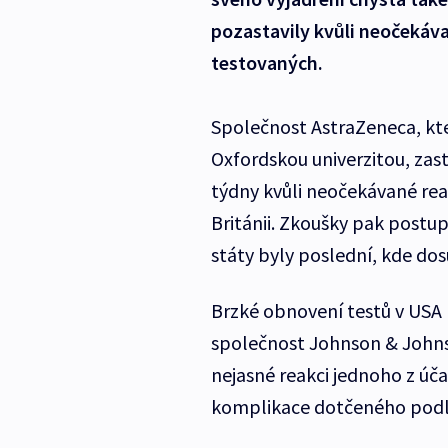
pozastavily kvůli neočekáv
testovaných.
Společnost AstraZeneca, kter
Oxfordskou univerzitou, zast
týdny kvůli neočekávané rea
Británii. Zkoušky pak postu
státy byly poslední, kde dos
Brzké obnovení testů v USA 
společnost Johnson & Johnso
nejasné reakci jednoho z úča
komplikace dotčeného podle 