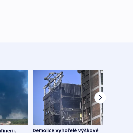
Demolice vyhořelé výškové
finerii,
Za d