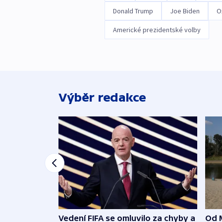
Donald Trump
Joe Biden
O
Americké prezidentské volby
Výběr redakce
Vedení FIFA se omluvilo za chyby a
Od 