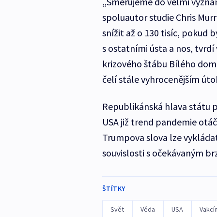
„Směřujeme do velmi význa
spoluautor studie Chris Mu
snížit až o 130 tisíc, pokud 
s ostatními ústa a nos, tvrd
krizového štábu Bílého dom
čelí stále vyhrocenějším ú
Republikánská hlava státu 
USA již trend pandemie otáčí.
Trumpova slova lze vykláda
souvislosti s očekávaným br
ŠTÍTKY
Svět
Věda
USA
Vakcí