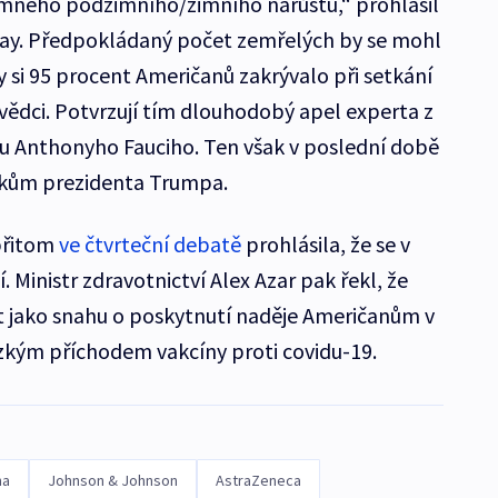
mného podzimního/zimního nárůstu,“ prohlásil
rray. Předpokládaný počet zemřelých by se mohl
by si 95 procent Američanů zakrývalo při setkání
í vědci. Potvrzují tím dlouhodobý apel experta z
u Anthonyho Fauciho. Ten však v poslední době
tokům prezidenta Trumpa.
přitom
ve čtvrteční debatě
prohlásila, že se v
 Ministr zdravotnictví Alex Azar pak řekl, že
t jako snahu o poskytnutí naděje Američanům v
zkým příchodem vakcíny proti covidu-19.
na
Johnson & Johnson
AstraZeneca