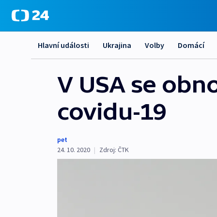
Hlavní události
Ukrajina
Volby
Domácí
V USA se obno
covidu-19
pet
24. 10. 2020
|
Zdroj:
ČTK