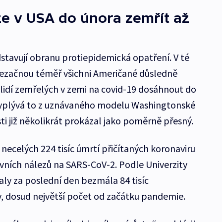
e v USA do února zemřít až
stavují obranu protiepidemická opatření. V té
 nezačnou téměř všichni Američané důsledně
 lidí zemřelých v zemi na covid-19 dosáhnout do
 Vyplývá to z uznávaného modelu Washingtonské
sti již několikrát prokázal jako poměrně přesný.
í necelých 224 tisíc úmrtí přičítaných koronaviru
ivních nálezů na SARS-CoV-2. Podle Univerzity
y za poslední den bezmála 84 tisíc
, dosud největší počet od začátku pandemie.