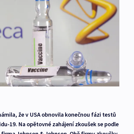
ámila, že v USA obnovila konečnou fázi testů
vidu-19. Na opětovné zahájení zkoušek se podle
é firma Johnson & Johnson. Obě firmy zkoušky