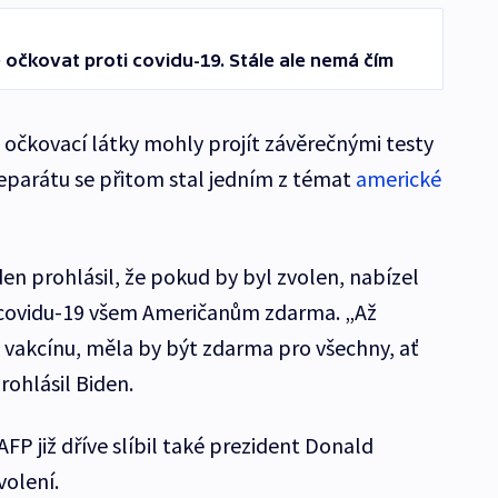
e očkovat proti covidu-19. Stále ale nemá čím
očkovací látky mohly projít závěrečnými testy
preparátu se přitom stal jedním z témat
americké
n prohlásil, že pokud by byl zvolen, nabízel
 covidu-19 všem Američanům zdarma. „Až
 vakcínu, měla by být zdarma pro všechny, ať
 prohlásil Biden.
FP již dříve slíbil také prezident Donald
volení.