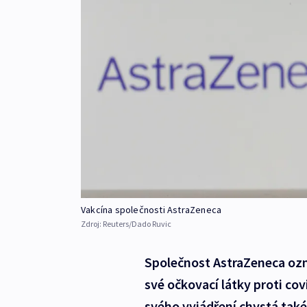
Vakcína společnosti AstraZeneca
Zdroj:
Reuters/Dado Ruvic
Společnost AstraZeneca ozn
své očkovací látky proti co
svého vyjádření chystá tak