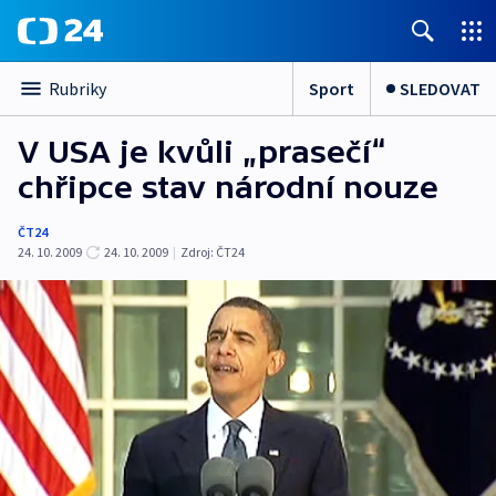
Sport
SLEDOVAT
Rubriky
V USA je kvůli „prasečí“
chřipce stav národní nouze
ČT24
24. 10. 2009
24. 10. 2009
|
Zdroj:
ČT24