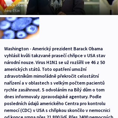
Barack Obama
Zdroj:
ČT24
Washington - Americký prezident Barack Obama
vyhlásil kvůli takzvané prasečí chřipce v USA stav
národní nouze. Virus H1N1 se už rozšířil ve 46 z 50
amerických států. Toto opatření umožní
zdravotníkům mimořádně překročit celostátní
nařízení a v oblastech s velkým počtem pacientů
rychle zasáhnout. S odvoláním na Bílý dům o tom
dnes informovaly zpravodajské agentury. Podle
posledních údajů amerického Centra pro kontrolu
nemocí (CDC) v USA s chřipkou skončilo v nemocnici
od konce srpna přes 21 800 lidí. Přes 2400 nemocných