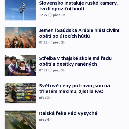
Slovensko instaluje ruské kamery,
tvrdí opoziční hnutí
12:27
před 1
h
Jemen i Saúdská Arábie hlásí civilní
oběti po útocích hútíů
03:12
před 2
h
Střelba v thajské škole má řadu
obětí a desítky raněných
07:33
před 3
h
Světové ceny potravin jsou na
tříletém maximu, zjistila FAO
před 3
h
Italská řeka Pád vysychá
před 6
h