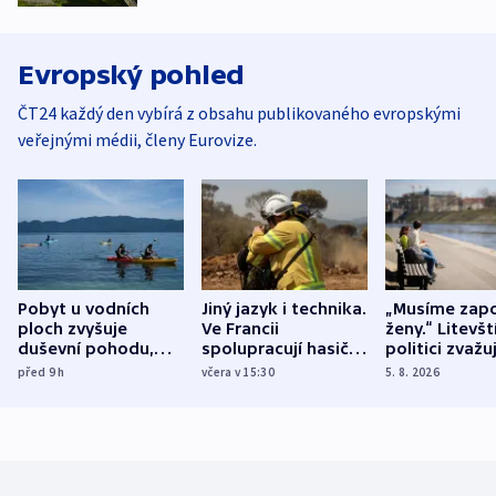
Evropský pohled
ČT24 každý den vybírá z obsahu publikovaného evropskými
veřejnými médii, členy Eurovize.
Pobyt u vodních
Jiný jazyk i technika.
„Musíme zapo
ploch zvyšuje
Ve Francii
ženy.“ Litevšt
duševní pohodu,
spolupracují hasiči z
politici zvažuj
ukázala
různých zemí
dohodu o
před 9
h
včera v 15:30
5. 8. 2026
mezinárodní studie
demografii