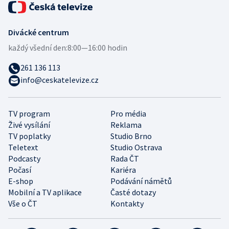
Divácké centrum
každý všední den:
8:00—16:00 hodin
261 136 113
info@ceskatelevize.cz
TV program
Pro média
Živé vysílání
Reklama
TV poplatky
Studio Brno
Teletext
Studio Ostrava
Podcasty
Rada ČT
Počasí
Kariéra
E-shop
Podávání námětů
Mobilní a TV aplikace
Časté dotazy
Vše o ČT
Kontakty