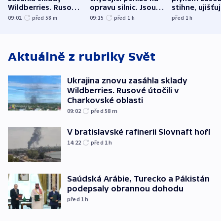
Wildberries. Rusové
opravu silnic. Jsou
stihne, ujišťu
útočili v Charkovské
nenárokové, namítá
expert. Sníže
09:02
před 58
m
09:15
před 1
h
před 1
h
oblasti
ministerstvo
však slíbit ne
Aktuálně z rubriky
Svět
Ukrajina znovu zasáhla sklady
Wildberries. Rusové útočili v
Charkovské oblasti
09:02
před 58
m
V bratislavské rafinerii Slovnaft hoří
14:22
před 1
h
Saúdská Arábie, Turecko a Pákistán
podepsaly obrannou dohodu
před 1
h