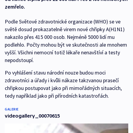
zemřelo.
Podle Světové zdravotnické organizace (WHO) se ve
světě dosud prokazatelně virem nové chřipky A(H1N1)
nakazilo přes 415 000 osob. Nejméně 5000 lidí mu
podlehlo. Počty mohou být ve skutečnosti ale mnohem
vyšší. Všichni nemocní totiž lékaře nenavštíví a testy
nepodstoupí.
Po vyhlášení stavu národní nouze budou moci
zdravotníci a úřady i kvůli nákaze takzvanou prasečí
chřipkou postupovat jako při mimořádných situacích,
tedy například jako při přírodních katastrofách.
GALERIE
videogallery_00070615