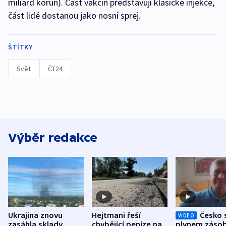
miliard korun). Část vakcín představují klasické injekce,
část lidé dostanou jako nosní sprej.
ŠTÍTKY
Svět
ČT24
Výběr redakce
Ukrajina znovu
Hejtmani řeší
Česko 
VIDEO
zasáhla sklady
chybějící peníze na
plynem zásob