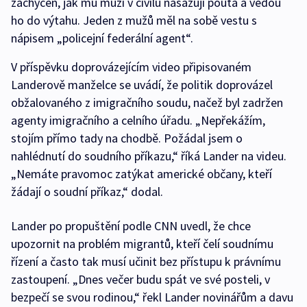
zachycen, jak mu muži v civilu nasazují pouta a vedou
ho do výtahu. Jeden z mužů měl na sobě vestu s
nápisem „policejní federální agent“.
V příspěvku doprovázejícím video připisovaném
Landerově manželce se uvádí, že politik doprovázel
obžalovaného z imigračního soudu, načež byl zadržen
agenty imigračního a celního úřadu. „Nepřekážím,
stojím přímo tady na chodbě. Požádal jsem o
nahlédnutí do soudního příkazu,“ říká Lander na videu.
„Nemáte pravomoc zatýkat americké občany, kteří
žádají o soudní příkaz,“ dodal.
Lander po propuštění podle CNN uvedl, že chce
upozornit na problém migrantů, kteří čelí soudnímu
řízení a často tak musí učinit bez přístupu k právnímu
zastoupení. „Dnes večer budu spát ve své posteli, v
bezpečí se svou rodinou,“ řekl Lander novinářům a davu