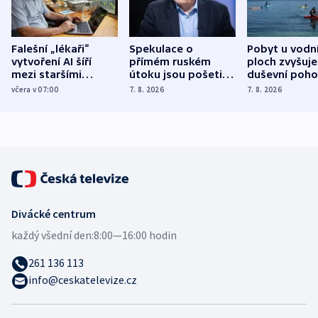
Falešní „lékaři“
Spekulace o
Pobyt u vodn
vytvoření AI šíří
přímém ruském
ploch zvyšuje
mezi staršími
útoku jsou pošetilé,
duševní poho
Poláky nebezpečné
míní estonský
ukázala
včera v 07:00
7. 8. 2026
7. 8. 2026
zdravotní rady
bezpečnostní
mezinárodní 
expert
Divácké centrum
každý všední den:
8:00—16:00 hodin
261 136 113
info@ceskatelevize.cz