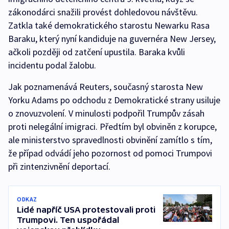
zákonodárci snažili provést dohledovou návštěvu.
Zatkla také demokratického starostu Newarku Rasa
Baraku, který nyní kandiduje na guvernéra New Jersey,
ačkoli později od zatčení upustila. Baraka kvůli
incidentu podal žalobu.
Jak poznamenává Reuters, současný starosta New
Yorku Adams po odchodu z Demokratické strany usiluje
o znovuzvolení. V minulosti podpořil Trumpův zásah
proti nelegální imigraci. Předtím byl obviněn z korupce,
ale ministerstvo spravedlnosti obvinění zamítlo s tím,
že případ odvádí jeho pozornost od pomoci Trumpovi
při zintenzivnění deportací.
ODKAZ
Lidé napříč USA protestovali proti
Trumpovi. Ten uspořádal