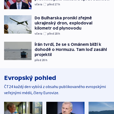
včera
před 17
h
Do Bulharska pronikl zřejmě
ukrajinský dron, explodoval
kilometr od plynovodu
včera
před 18
h
Írán tvrdí, že se s Ománem blíží k
dohodě o Hormuzu. Tam loď zasáhl
projektil
před 20
h
Evropský pohled
ČT24 každý den vybírá z obsahu publikovaného evropskými
veřejnými médii, členy Eurovize.