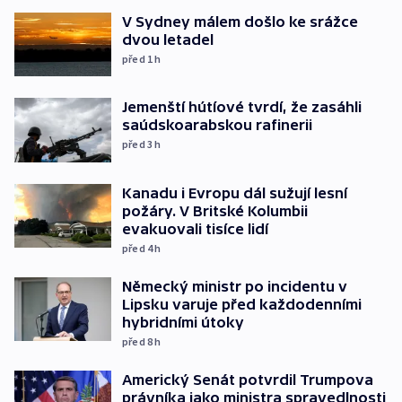
V Sydney málem došlo ke srážce
dvou letadel
před 1
h
Jemenští hútíové tvrdí, že zasáhli
saúdskoarabskou rafinerii
před 3
h
Kanadu i Evropu dál sužují lesní
požáry. V Britské Kolumbii
evakuovali tisíce lidí
před 4
h
Německý ministr po incidentu v
Lipsku varuje před každodenními
hybridními útoky
před 8
h
Americký Senát potvrdil Trumpova
právníka jako ministra spravedlnosti