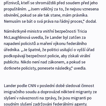
příznivců, kteří se shromáždili před soudem před jeho
propuštěním. „Jsem vděčný za to, že nejsou vznesena
obvinění, pokud se ale tak stane, mám právníka.
Nemusím se bát o svá práva na řádný proces,“ dodal.
Náměstkyně ministra vnitřní bezpečnosti Tricia
McLaughlinová uvedla, že Lander byl zatčen za
napadení policistů a maření výkonu federálního
úředníka. „Je špatné, že politici usilující o vyšší úřad
podkopávají bezpečnost policie, aby získali virální
publicitu. Nikdo není nad zákonem, a pokud se
dotknete policisty, ponesete následky,“ uvedla.
Lander podle CNN v poslední době sledoval činnost
imigračního soudu a doprovázel některé migranty ze
slyšení v návaznosti na zprávy, že jsou migranti po
soudním slyšení zadržováni federálními agenty.