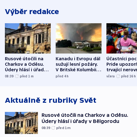
Výběr redakce
Rusové útočili na
Kanadu i Evropu dál
Účastníci po
Charkov a Oděsu.
sužují lesní požáry.
Pride upozorň
Údery hlásí i úřady v
V Britské Kolumbii
trvající nerov
Bělgorodu
evakuovali tisíce lidí
společensko
08:39
před 1
m
před 4
h
včera
před 16
h
atmosféru
Aktuálně z rubriky
Svět
Rusové útočili na Charkov a Oděsu.
Údery hlásí i úřady v Bělgorodu
08:39
před 1
m