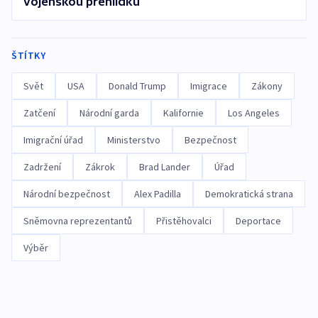
vojenskou přehlídku
ŠTÍTKY
Svět
USA
Donald Trump
Imigrace
Zákony
Zatčení
Národní garda
Kalifornie
Los Angeles
Imigrační úřad
Ministerstvo
Bezpečnost
Zadržení
Zákrok
Brad Lander
Úřad
Národní bezpečnost
Alex Padilla
Demokratická strana
Sněmovna reprezentantů
Přistěhovalci
Deportace
Výběr