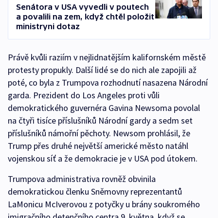
Senátora v USA vyvedli v poutech
a povalili na zem, když chtěl položit
ministryni dotaz
Právě kvůli raziím v nejlidnatějším kalifornském městě
protesty propukly. Další lidé se do nich ale zapojili až
poté, co byla z Trumpova rozhodnutí nasazena Národní
garda. Prezident do Los Angeles proti vůli
demokratického guvernéra Gavina Newsoma povolal
na čtyři tisíce příslušníků Národní gardy a sedm set
příslušníků námořní pěchoty. Newsom prohlásil, že
Trump přes druhé největší americké město natáhl
vojenskou síť a že demokracie je v USA pod útokem.
Trumpova administrativa rovněž obvinila
demokratickou členku Sněmovny reprezentantů
LaMonicu McIverovou z potyčky u brány soukromého
imigračního detenčního centra 9. května, když se