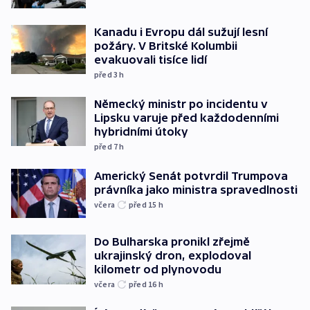
Kanadu i Evropu dál sužují lesní
požáry. V Britské Kolumbii
evakuovali tisíce lidí
před 3
h
Německý ministr po incidentu v
Lipsku varuje před každodenními
hybridními útoky
před 7
h
Americký Senát potvrdil Trumpova
právníka jako ministra spravedlnosti
včera
před 15
h
Do Bulharska pronikl zřejmě
ukrajinský dron, explodoval
kilometr od plynovodu
včera
před 16
h