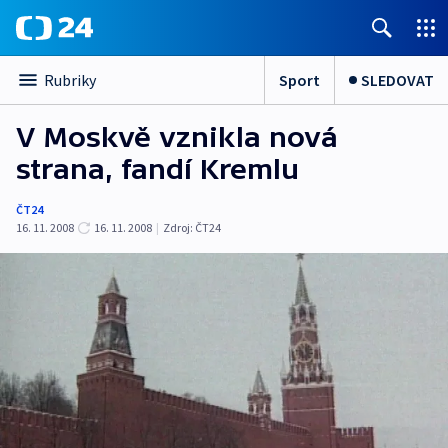
Sport
SLEDOVAT
Rubriky
V Moskvě vznikla nová
strana, fandí Kremlu
ČT24
16. 11. 2008
16. 11. 2008
|
Zdroj:
ČT24