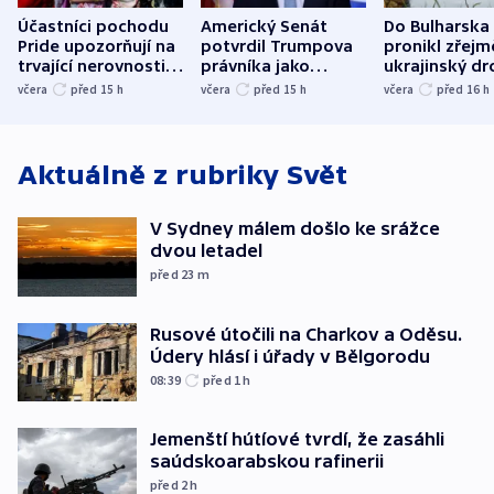
Účastníci pochodu
Americký Senát
Do Bulharska
Pride upozorňují na
potvrdil Trumpova
pronikl zřejm
trvající nerovnosti i
právníka jako
ukrajinský dr
společenskou
ministra
explodoval k
včera
před 15
h
včera
před 15
h
včera
před 16
h
atmosféru
spravedlnosti
od plynovod
Aktuálně z rubriky
Svět
V Sydney málem došlo ke srážce
dvou letadel
před 23
m
Rusové útočili na Charkov a Oděsu.
Údery hlásí i úřady v Bělgorodu
08:39
před 1
h
Jemenští hútíové tvrdí, že zasáhli
saúdskoarabskou rafinerii
před 2
h