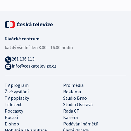
Divácké centrum
každý všední den:
8:00—16:00 hodin
261 136 113
info@ceskatelevize.cz
TV program
Pro média
Živé vysílání
Reklama
TV poplatky
Studio Brno
Teletext
Studio Ostrava
Podcasty
Rada ČT
Počasí
Kariéra
E-shop
Podávání námětů
Mobilní a TV aplikace
Časté dotazy