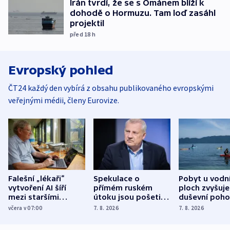
Írán tvrdí, že se s Ománem blíží k
dohodě o Hormuzu. Tam loď zasáhl
projektil
před 18
h
Evropský pohled
ČT24 každý den vybírá z obsahu publikovaného evropskými
veřejnými médii, členy Eurovize.
Falešní „lékaři“
Spekulace o
Pobyt u vodn
vytvoření AI šíří
přímém ruském
ploch zvyšuje
mezi staršími
útoku jsou pošetilé,
duševní poho
Poláky nebezpečné
míní estonský
ukázala
včera v 07:00
7. 8. 2026
7. 8. 2026
zdravotní rady
bezpečnostní
mezinárodní 
expert