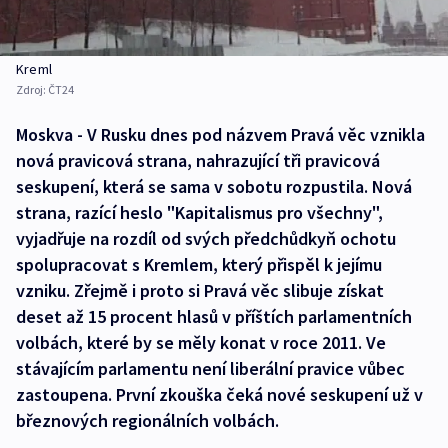
Kreml
Zdroj:
ČT24
Moskva - V Rusku dnes pod názvem Pravá věc vznikla
nová pravicová strana, nahrazující tři pravicová
seskupení, která se sama v sobotu rozpustila. Nová
strana, razící heslo "Kapitalismus pro všechny",
vyjadřuje na rozdíl od svých předchůdkyň ochotu
spolupracovat s Kremlem, který přispěl k jejímu
vzniku. Zřejmě i proto si Pravá věc slibuje získat
deset až 15 procent hlasů v příštích parlamentních
volbách, které by se měly konat v roce 2011. Ve
stávajícím parlamentu není liberální pravice vůbec
zastoupena. První zkouška čeká nové seskupení už v
březnových regionálních volbách.