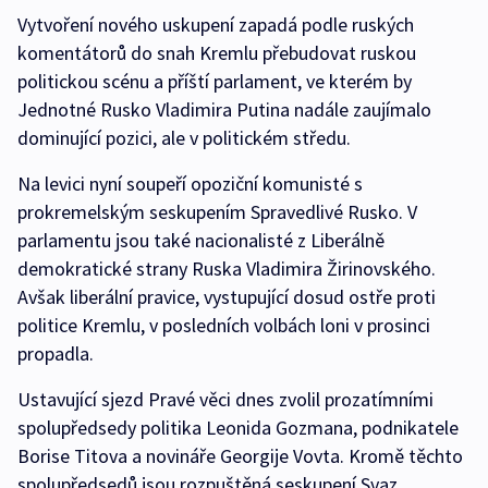
Vytvoření nového uskupení zapadá podle ruských
komentátorů do snah Kremlu přebudovat ruskou
politickou scénu a příští parlament, ve kterém by
Jednotné Rusko Vladimira Putina nadále zaujímalo
dominující pozici, ale v politickém středu.
Na levici nyní soupeří opoziční komunisté s
prokremelským seskupením Spravedlivé Rusko. V
parlamentu jsou také nacionalisté z Liberálně
demokratické strany Ruska Vladimira Žirinovského.
Avšak liberální pravice, vystupující dosud ostře proti
politice Kremlu, v posledních volbách loni v prosinci
propadla.
Ustavující sjezd Pravé věci dnes zvolil prozatímními
spolupředsedy politika Leonida Gozmana, podnikatele
Borise Titova a novináře Georgije Vovta. Kromě těchto
spolupředsedů jsou rozpuštěná seskupení Svaz