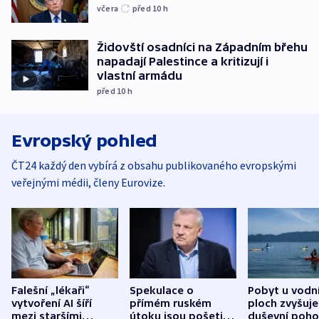
včera
před 10
h
Židovští osadníci na Západním břehu
napadají Palestince a kritizují i
vlastní armádu
před 10
h
Evropský pohled
ČT24 každý den vybírá z obsahu publikovaného evropskými
veřejnými médii, členy Eurovize.
Falešní „lékaři“
Spekulace o
Pobyt u vodn
vytvoření AI šíří
přímém ruském
ploch zvyšuje
mezi staršími
útoku jsou pošetilé,
duševní poho