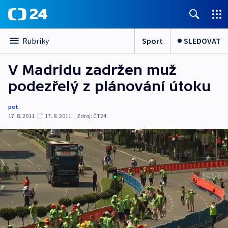
Sport
SLEDOVAT
Rubriky
V Madridu zadržen muž
podezřelý z plánování útoku
pet
17. 8. 2011
17. 8. 2011
|
Zdroj:
ČT24