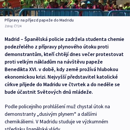
Přípravy na příjezd papeže do Madridu
Zdroj:
ČT24
Madrid – Španělská policie zadržela studenta chemie
podezřelého z přípravy plynového útoku proti
demonstrantům, kteří chtějí dnes večer protestovat
proti velkým nákladům na návštěvu papeže
Benedikta XVI. v době, kdy země prožívá hlubokou
ekonomickou krizi. Nejvyšší představitel katolické
církve přijede do Madridu ve čtvrtek a do neděle se
bude účastnit Světových dnů mládeže.
Podle policejního prohlášení muž chystal útok na
demonstranty „dusivým plynem“ a dalšími
chemikáliemi. V Madridu studuje ve výzkumném
středisku španělské vlády.