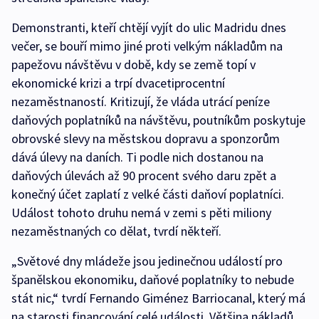
Demonstranti, kteří chtějí vyjít do ulic Madridu dnes
večer, se bouří mimo jiné proti velkým nákladům na
papežovu návštěvu v době, kdy se země topí v
ekonomické krizi a trpí dvacetiprocentní
nezaměstnaností. Kritizují, že vláda utrácí peníze
daňových poplatníků na návštěvu, poutníkům poskytuje
obrovské slevy na městskou dopravu a sponzorům
dává úlevy na daních. Ti podle nich dostanou na
daňových úlevách až 90 procent svého daru zpět a
konečný účet zaplatí z velké části daňoví poplatníci.
Událost tohoto druhu nemá v zemi s pěti miliony
nezaměstnaných co dělat, tvrdí někteří.
„Světové dny mládeže jsou jedinečnou událostí pro
španělskou ekonomiku, daňové poplatníky to nebude
stát nic,“ tvrdí Fernando Giménez Barriocanal, který má
na starosti financování celé události. Většina nákladů