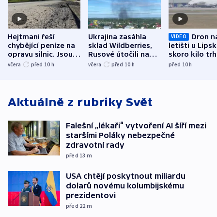
Hejtmani řeší
Ukrajina zasáhla
Dron n
VIDEO
chybějící peníze na
sklad Wildberries,
letišti u Lips
opravu silnic. Jsou
Rusové útočili na
skoro kilo trh
nenárokové, namítá
trh, hasiče či
indicie ukazuj
včera
před 10
h
včera
před 10
h
před 10
h
ministerstvo
stadion
Rusko
Aktuálně z rubriky
Svět
Falešní „lékaři“ vytvoření AI šíří mezi
staršími Poláky nebezpečné
zdravotní rady
před 13
m
USA chtějí poskytnout miliardu
dolarů novému kolumbijskému
prezidentovi
před 22
m