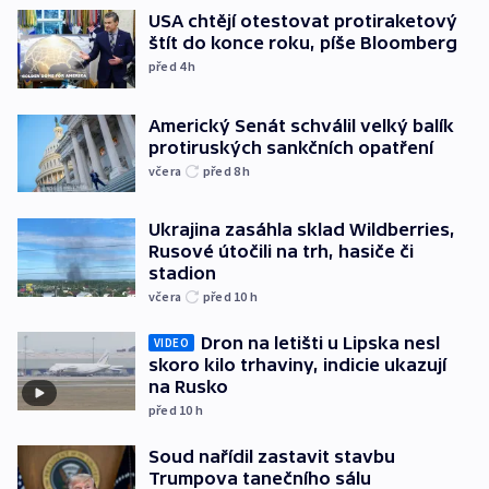
USA chtějí otestovat protiraketový
štít do konce roku, píše Bloomberg
před 4
h
Americký Senát schválil velký balík
protiruských sankčních opatření
včera
před 8
h
Ukrajina zasáhla sklad Wildberries,
Rusové útočili na trh, hasiče či
stadion
včera
před 10
h
Dron na letišti u Lipska nesl
VIDEO
skoro kilo trhaviny, indicie ukazují
na Rusko
před 10
h
Soud nařídil zastavit stavbu
Trumpova tanečního sálu