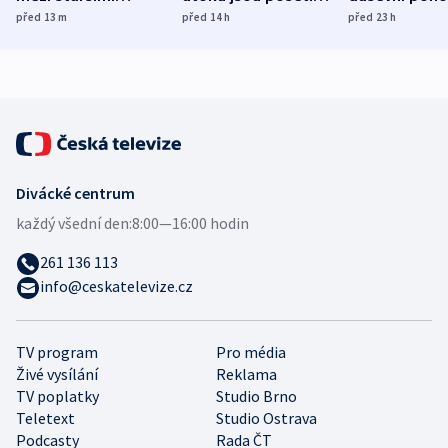
Poláky nebezpečné
míní estonský
ukázala
před 13
m
před 14
h
před 23
h
zdravotní rady
bezpečnostní
mezinárodní 
expert
Divácké centrum
každý všední den:
8:00—16:00 hodin
261 136 113
info@ceskatelevize.cz
TV program
Pro média
Živé vysílání
Reklama
TV poplatky
Studio Brno
Teletext
Studio Ostrava
Podcasty
Rada ČT