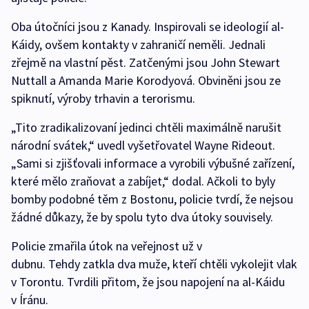
Oba útočníci jsou z Kanady. Inspirovali se ideologií al-
Káidy, ovšem kontakty v zahraničí neměli. Jednali
zřejmě na vlastní pěst. Zatčenými jsou John Stewart
Nuttall a Amanda Marie Korodyová. Obviněni jsou ze
spiknutí, výroby trhavin a terorismu.
„Tito zradikalizovaní jedinci chtěli maximálně narušit
národní svátek,“ uvedl vyšetřovatel Wayne Rideout.
„Sami si zjišťovali informace a vyrobili výbušné zařízení,
které mělo zraňovat a zabíjet,“ dodal. Ačkoli to byly
bomby podobné těm z Bostonu, policie tvrdí, že nejsou
žádné důkazy, že by spolu tyto dva útoky souvisely.
Policie zmařila útok na veřejnost už v
dubnu. Tehdy zatkla dva muže, kteří chtěli vykolejit vlak
v Torontu. Tvrdili přitom, že jsou napojení na al-Káidu
v Íránu.