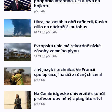
podpořilo Infantina. UEFA trvá na
bojkotu
před 4
h
Ukrajina zasáhla obří rafinerii, Rusko
cílilo na nádraží či autobus
08:52
před 4
h
Evropská unie má rekordně nízké
zásoby zemního plynu
11:23
před 6
h
Jiný jazyk i technika. Ve Francii
spolupracují hasiči z různých zemí
před 6
h
Na Cambridgeské univerzitě skončil
profesor obviněný z plagiátorství
před 6
h