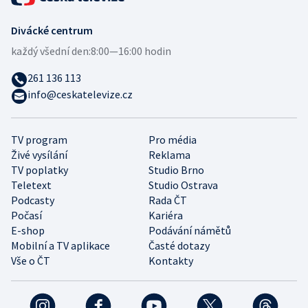
Divácké centrum
každý všední den:
8:00—16:00 hodin
261 136 113
info@ceskatelevize.cz
TV program
Pro média
Živé vysílání
Reklama
TV poplatky
Studio Brno
Teletext
Studio Ostrava
Podcasty
Rada ČT
Počasí
Kariéra
E-shop
Podávání námětů
Mobilní a TV aplikace
Časté dotazy
Vše o ČT
Kontakty