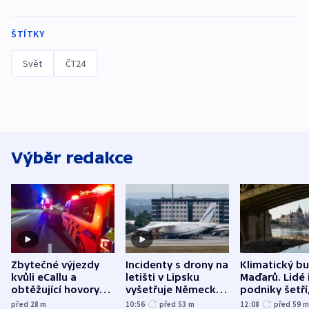
ŠTÍTKY
Svět
ČT24
Výběr redakce
Zbytečné výjezdy
Incidenty s drony na
Klimatický b
kvůli eCallu a
letišti v Lipsku
Maďarů. Lidé 
obtěžující hovory
vyšetřuje Německo
podniky šetří
zdržují záchranáře
jako úmyslný pokus
omezuje se d
před 28
m
10:56
před 53
m
12:08
před 59