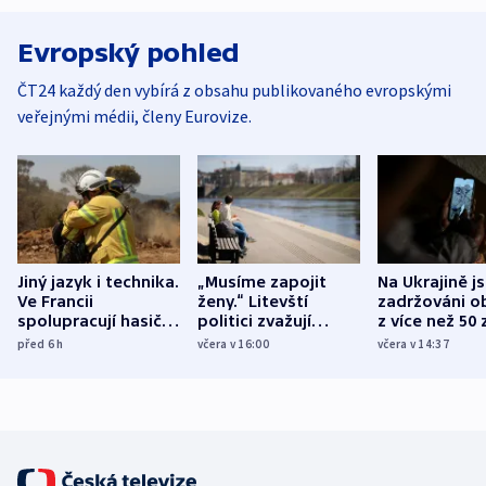
Evropský pohled
ČT24 každý den vybírá z obsahu publikovaného evropskými
veřejnými médii, členy Eurovize.
Jiný jazyk i technika.
„Musíme zapojit
Na Ukrajině j
Ve Francii
ženy.“ Litevští
zadržováni o
spolupracují hasiči z
politici zvažují
z více než 50 
různých zemí
dohodu o
Bojovali na s
před 6
h
včera v 16:00
včera v 14:37
demografii
Ruska