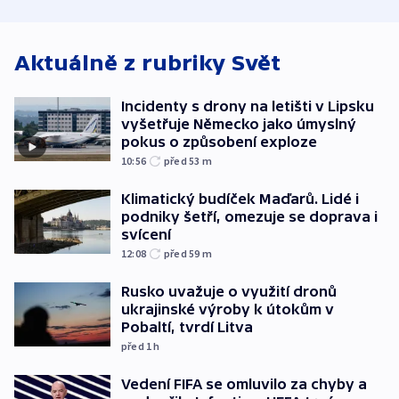
o způsobení
i svícení
exploze
Aktuálně z rubriky
Svět
Incidenty s drony na letišti v Lipsku
vyšetřuje Německo jako úmyslný
pokus o způsobení exploze
10:56
před 53
m
Klimatický budíček Maďarů. Lidé i
podniky šetří, omezuje se doprava i
svícení
12:08
před 59
m
Rusko uvažuje o využití dronů
ukrajinské výroby k útokům v
Pobaltí, tvrdí Litva
před 1
h
Vedení FIFA se omluvilo za chyby a