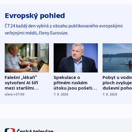
Evropský pohled
ČT24 každý den vybírá z obsahu publikovaného evropskými
veřejnými médii, členy Eurovize.
Falešní „lékaři“
Spekulace o
Pobyt u vodn
vytvoření AI šíří
přímém ruském
ploch zvyšuje
mezi staršími
útoku jsou pošetilé,
duševní poho
Poláky nebezpečné
míní estonský
ukázala
včera v 07:00
7. 8. 2026
7. 8. 2026
zdravotní rady
bezpečnostní
mezinárodní 
expert