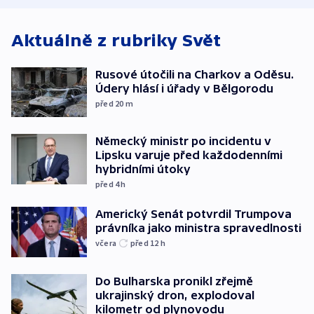
Aktuálně z rubriky
Svět
Rusové útočili na Charkov a Oděsu.
Údery hlásí i úřady v Bělgorodu
před 20
m
Německý ministr po incidentu v
Lipsku varuje před každodenními
hybridními útoky
před 4
h
Americký Senát potvrdil Trumpova
právníka jako ministra spravedlnosti
včera
před 12
h
Do Bulharska pronikl zřejmě
ukrajinský dron, explodoval
kilometr od plynovodu