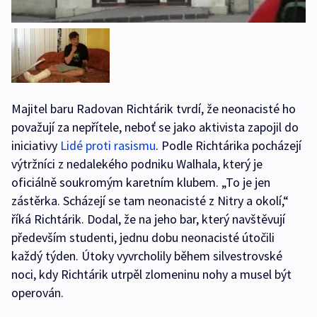
Majitel baru Radovan Richtárik tvrdí, že neonacisté ho
považují za nepřítele, neboť se jako aktivista zapojil do
iniciativy
Lidé proti rasismu
. Podle Richtárika pocházejí
výtržníci z nedalekého podniku Walhala, který je
oficiálně soukromým karetním klubem. „To je jen
zástěrka. Scházejí se tam neonacisté z Nitry a okolí,“
říká Richtárik. Dodal, že na jeho bar, který navštěvují
především studenti, jednu dobu neonacisté útočili
každý týden. Útoky vyvrcholily během silvestrovské
noci, kdy Richtárik utrpěl zlomeninu nohy a musel být
operován.