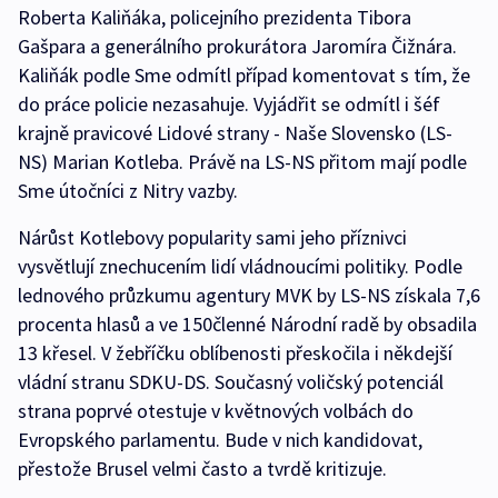
Roberta Kaliňáka, policejního prezidenta Tibora
Gašpara a generálního prokurátora Jaromíra Čižnára.
Kaliňák podle Sme odmítl případ komentovat s tím, že
do práce policie nezasahuje. Vyjádřit se odmítl i šéf
krajně pravicové Lidové strany - Naše Slovensko (LS-
NS) Marian Kotleba. Právě na LS-NS přitom mají podle
Sme útočníci z Nitry vazby.
Nárůst Kotlebovy popularity sami jeho příznivci
vysvětlují znechucením lidí vládnoucími politiky. Podle
lednového průzkumu agentury MVK by LS-NS získala 7,6
procenta hlasů a ve 150členné Národní radě by obsadila
13 křesel. V žebříčku oblíbenosti přeskočila i někdejší
vládní stranu SDKU-DS. Současný voličský potenciál
strana poprvé otestuje v květnových volbách do
Evropského parlamentu. Bude v nich kandidovat,
přestože Brusel velmi často a tvrdě kritizuje.