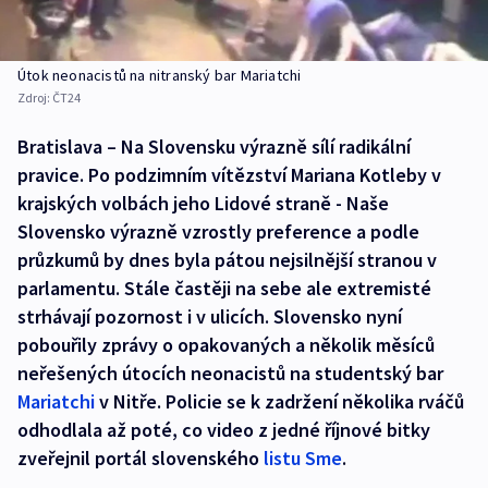
Útok neonacistů na nitranský bar Mariatchi
Zdroj:
ČT24
Bratislava – Na Slovensku výrazně sílí radikální
pravice. Po podzimním vítězství Mariana Kotleby v
krajských volbách jeho Lidové straně - Naše
Slovensko výrazně vzrostly preference a podle
průzkumů by dnes byla pátou nejsilnější stranou v
parlamentu. Stále častěji na sebe ale extremisté
strhávají pozornost i v ulicích. Slovensko nyní
pobouřily zprávy o opakovaných a několik měsíců
neřešených útocích neonacistů na studentský bar
Mariatchi
v Nitře. Policie se k zadržení několika rváčů
odhodlala až poté, co video z jedné říjnové bitky
zveřejnil portál slovenského
listu Sme
.