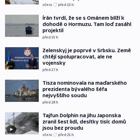
včera
před 13
h
Írán tvrdí, že se s Ománem blíží k
dohodě o Hormuzu. Tam loď zasáhl
projektil
před 15
h
Zelenskyj je poprvé v Srbsku. Země
chtějí spolupracovat, ale ne
vojensky
před 17
h
Tisza nominovala na maďarského
prezidenta bývalého šéfa
nejvyššího soudu
před 18
h
Tajfun Dolphin na jihu Japonska
zranil šest lidí, desítky tisíc domů
jsou bez proudu
včera
před 21
h