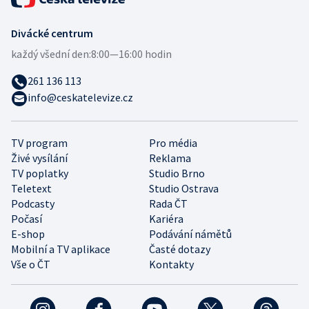
Divácké centrum
každý všední den:
8:00—16:00 hodin
261 136 113
info@ceskatelevize.cz
TV program
Pro média
Živé vysílání
Reklama
TV poplatky
Studio Brno
Teletext
Studio Ostrava
Podcasty
Rada ČT
Počasí
Kariéra
E-shop
Podávání námětů
Mobilní a TV aplikace
Časté dotazy
Vše o ČT
Kontakty