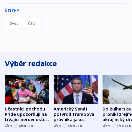
ŠTÍTKY
Svět
ČT24
Výběr redakce
Účastníci pochodu
Americký Senát
Do Bulharska
Pride upozorňují na
potvrdil Trumpova
pronikl zřejm
trvající nerovnosti i
právníka jako
ukrajinský dr
společenskou
ministra
explodoval k
včera
před 12
h
včera
před 12
h
včera
před 13
h
atmosféru
spravedlnosti
od plynovod