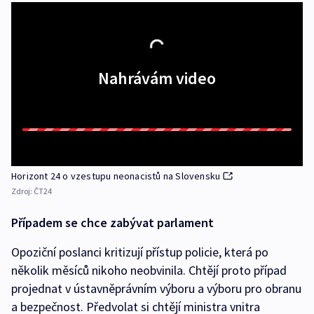
Nahrávám video
Horizont 24 o vzestupu neonacistů na Slovensku
Zdroj:
ČT24
Případem se chce zabývat parlament
Opoziční poslanci kritizují přístup policie, která po
několik měsíců nikoho neobvinila. Chtějí proto případ
projednat v ústavněprávním výboru a výboru pro obranu
a bezpečnost. Předvolat si chtějí ministra vnitra