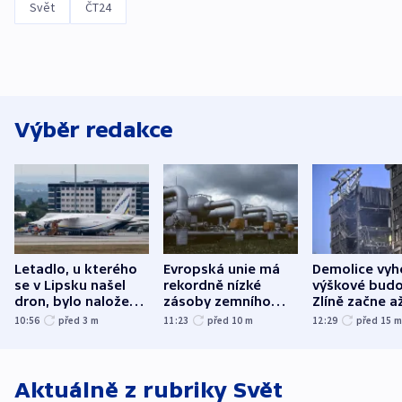
Svět
ČT24
Výběr redakce
Letadlo, u kterého
Evropská unie má
Demolice vyh
se v Lipsku našel
rekordně nízké
výškové budo
dron, bylo naložené
zásoby zemního
Zlíně začne a
municí, píší média
plynu
následujících
10:56
před 3
m
11:23
před 10
m
12:29
před 15
Aktuálně z rubriky
Svět