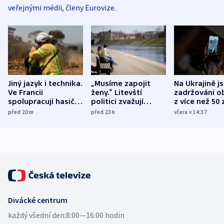
veřejnými médii, členy Eurovize.
Jiný jazyk i technika.
„Musíme zapojit
Na Ukrajině j
Ve Francii
ženy.“ Litevští
zadržováni o
spolupracují hasiči z
politici zvažují
z více než 50 
různých zemí
dohodu o
Bojovali na s
před 20
m
před 23
h
včera v 14:37
demografii
Ruska
Divácké centrum
každý všední den:
8:00—16:00 hodin