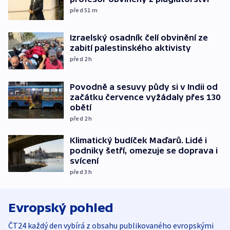
před 51
m
Izraelský osadník čelí obvinění ze
zabití palestinského aktivisty
před 2
h
Povodně a sesuvy půdy si v Indii od
začátku července vyžádaly přes 130
obětí
před 2
h
Klimatický budíček Maďarů. Lidé i
podniky šetří, omezuje se doprava i
svícení
před 3
h
Evropský pohled
ČT24 každý den vybírá z obsahu publikovaného evropskými