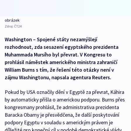
obrázek
Zdroj:
ČT24
Washington – Spojené státy nezamýšlejí
rozhodnout, zda sesazení egyptského prezidenta
Muhammada Mursího byl převrat. V Kongresu to
prohlásil náměstek amerického ministra zahraničí
William Burns s tím, že řešení této otázky není v
zájmu Washingtonu, napsala agentura Reuters.
Pokud by USA označily dění v Egyptě za převrat, Káhira
by automaticky přišla o americkou podporu. Burns přes
kongresmany prohlásil, že administrativa prezidenta
Baracka Obamy je přesvědčena, že další poskytování
podpory Egyptu v souladu s americkým právem je
důležité pro konečný cíl v podobě demokratické vlády.