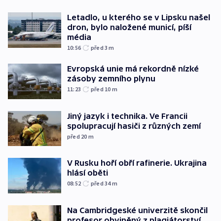
Letadlo, u kterého se v Lipsku našel
dron, bylo naložené municí, píší
média
10:56
před 3
m
Evropská unie má rekordně nízké
zásoby zemního plynu
11:23
před 10
m
Jiný jazyk i technika. Ve Francii
spolupracují hasiči z různých zemí
před 20
m
V Rusku hoří obří rafinerie. Ukrajina
hlásí oběti
08:52
před 34
m
Na Cambridgeské univerzitě skončil
profesor obviněný z plagiátorství