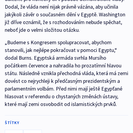
Dodal, že vláda není nijak právně vázána, aby učinila
jakýkoli závěr o současném dění v Egyptě. Washington
již dříve oznámil, že s rozhodováním nebude spěchat,
neboť jde o velmi složitou otázku.
„Budeme s Kongresem spolupracovat, abychom
stanovili, jak nejlépe pokračovat v pomoci Egyptu,“
dodal Burns. Egyptská armáda svrhla Mursího
počátkem července a nahradila ho prozatímní hlavou
státu. Následně vznikla přechodná vláda, která má zemi
dovést co nejrychleji k předčasným prezidentským a
parlamentním volbám. Před nimi mají ještě Egypťané
hlasovat v referendu o chystaných změnách ústavy,
které mají zemi osvobodit od islamistických prvků.
ŠTÍTKY