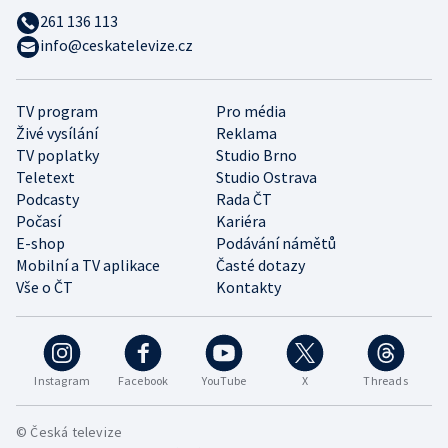
261 136 113
info@ceskatelevize.cz
TV program
Pro média
Živé vysílání
Reklama
TV poplatky
Studio Brno
Teletext
Studio Ostrava
Podcasty
Rada ČT
Počasí
Kariéra
E-shop
Podávání námětů
Mobilní a TV aplikace
Časté dotazy
Vše o ČT
Kontakty
Instagram
Facebook
YouTube
X
Threads
© Česká televize