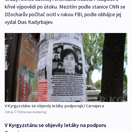
křivé výpovědi po útoku. Mezitím podle stanice CNN se
Džocharův počítač ocitl v rukou FBI, podle obhájce jej
vydal Dias Kadyrbajev.
V Kyrgyzstánu se objevily letáky podporující Carnajeva
Zdroj:
ČT24/www.kabar.kg
V Kyrgyzstánu se objevily letáky na podporu