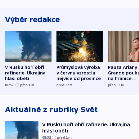
Výběr redakce
V Rusku hoří obří
Průmyslová výroba
Pauza Ariany
rafinerie. Ukrajina
v červnu vzrostla
Grande pouk
hlásí oběti
nejvíce od prosince
na hranice
fanouškovsk
08:52
před 1
m
před 12
m
před 53
m
zájmu
Aktuálně z rubriky
Svět
V Rusku hoří obří rafinerie. Ukrajina
hlásí oběti
08:52
před 1
m