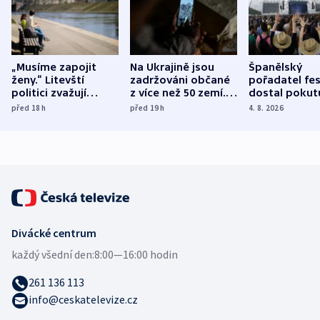
„Musíme zapojit
Na Ukrajině jsou
Španělský
ženy.“ Litevští
zadržováni občané
pořadatel fes
politici zvažují
z více než 50 zemí.
dostal pokut
dohodu o
Bojovali na straně
nekalé prakti
před 18
h
před 19
h
4. 8. 2026
demografii
Ruska
Divácké centrum
každý všední den:
8:00—16:00 hodin
261 136 113
info@ceskatelevize.cz