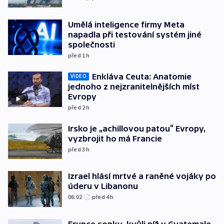
Umělá inteligence firmy Meta
napadla při testování systém jiné
společnosti
před 1
h
Enkláva Ceuta: Anatomie
VIDEO
jednoho z nejzranitelnějších míst
Evropy
před 2
h
Irsko je „achillovou patou“ Evropy,
vyzbrojit ho má Francie
před 3
h
Izrael hlásí mrtvé a raněné vojáky po
úderu v Libanonu
06:02
před 4
h
Erupce sopky, kvůli níž v Guatemale