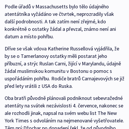
Podle úřadů v Massachusetts bylo tělo údajného
atentátníka vyžádáno ve čtvrtek, neprozradily však
další podrobnosti. A tak zatím není zřejmé, kdo
konkrétně o ostatky žádal a převzal, známo není ani
datum a místo pohřbu.
Dříve se však vdova Katherine Russellová vyjádřila, že
by se o Tamerlanovy ostatky měli postarat jeho
příbuzní, a strýc Ruslan Carni, žijící v Marylandu, údajně
žádal muslimskou komunitu v Bostonu o pomoc s
uspořádáním pohřbu. Rodiče bratrů Carnajevových se již
před lety vrátili z USA do Ruska.
Oba bratři původně plánovali podniknout sebevražedné
atentáty na svátek nezávislosti 4. července, nakonec se
ale rozhodli jinak, napsal na svém webu list The New
York Times s odvoláním na nejmenované vyšetřovatele.
Těm prý Džochar po dopadení řekl, že od původního