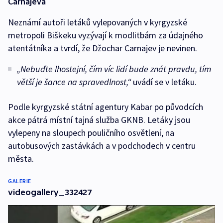
Carnajeva
Neznámí autoři letáků vylepovaných v kyrgyzské
metropoli Biškeku vyzývají k modlitbám za údajného
atentátníka a tvrdí, že Džochar Carnajev je nevinen.
„Nebuďte lhostejní, čím víc lidí bude znát pravdu, tím
větší je šance na spravedlnost,“
uvádí se v letáku.
Podle kyrgyzské státní agentury Kabar po původcích
akce pátrá místní tajná služba GKNB. Letáky jsou
vylepeny na sloupech pouličního osvětlení, na
autobusových zastávkách a v podchodech v centru
města.
GALERIE
videogallery_332427