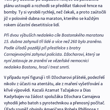
plánu ustoupili a rozhodli se předělat tlakové hrnce na
bomby. Ty si vyrobili rychleji, než čekali, a proto zaútočili
již v polovině dubna na maraton, kterého se každým
rokem účastní desetitisíce lidí.
Při dvou výbuších nedaleko cíle Bostonského maratonu
15. dubna zahynuli tři lidé a více než 260 bylo zraněno.
Podle úřadů později při přestřelce s bratry
Carnajevovými zahynul policista. Džocharovi, který se
nyní zotavuje ze zranění ve vězeňské nemocnici
nedaleko Bostonu, hrozí i trest smrti.
V případu nyní figurují i tři Džocharovi přátelé, podezřelí
nikoliv z účasti na atentátu, ale z maření vyšetřování a
křivé výpovědi. Kazaši Azamat Tažajakov a Dias
Kadyrbajev na žádost spolužáka Džochara Carnajeva
vyhodili jeho batoh s pyrotechnikou a přenosný počítač.
Úřady rovněž obvinily Američana Robela Phillipose z