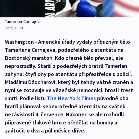
Tamerlan Carnajev
Zdroj:
ČT24
Washington - Americké úřady vydaly příbuzným tělo
Tamerlana Carnajeva, podezřelého z atentátu na
Bostonský maraton. Kdo přesně tělo převzal, ale
neprozradily. Starší z podezřelých bratrů Tamerlan
zahynul čtyři dny po atentátu při přestřelce s policií.
Mladšímu Džocharovi, který byl tehdy vážně zraněn a
nyní se zotavuje ve vězeňské nemocnici, hrozí i trest
smrti. Podle listu
The New York Times
původně oba
bratři plánovali sebevražedné atentáty na svátek
nezávislosti 4. července. Nakonec se ale rozhodli
připravené tlakové hrnce předělat na bomby a
zaútočit o dva a půl měsíce dříve.