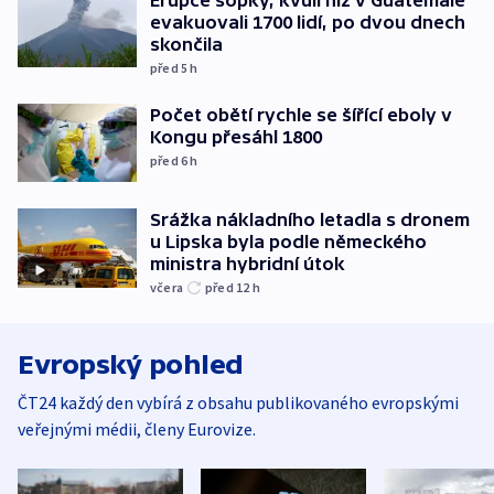
evakuovali 1700 lidí, po dvou dnech
skončila
před 5
h
Počet obětí rychle se šířící eboly v
Kongu přesáhl 1800
před 6
h
Srážka nákladního letadla s dronem
u Lipska byla podle německého
ministra hybridní útok
včera
před 12
h
Evropský pohled
ČT24 každý den vybírá z obsahu publikovaného evropskými
veřejnými médii, členy Eurovize.