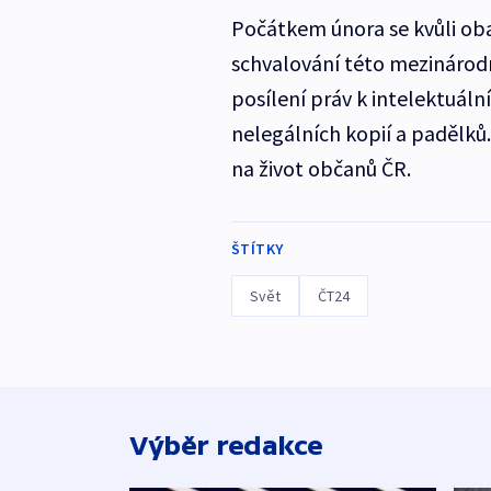
Počátkem února se kvůli ob
schvalování této mezinárodn
posílení práv k intelektuální
nelegálních kopií a padělků
na život občanů ČR.
ŠTÍTKY
Svět
ČT24
Výběr redakce