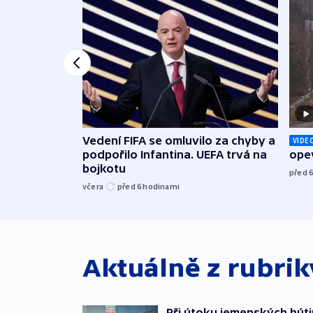
Vedení FIFA se omluvilo za chyby a
VIDE
podpořilo Infantina. UEFA trvá na
opev
bojkotu
před 
včera
před 6
hodinami
Aktuálně z rubri
Při útoku jemenských húti