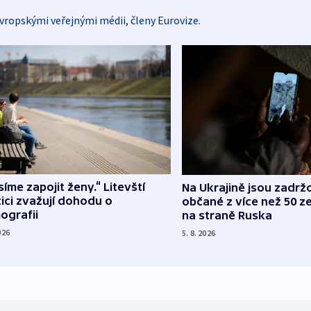
vropskými veřejnými médii, členy Eurovize.
íme zapojit ženy.“ Litevští
Na Ukrajině jsou zadrž
tici zvažují dohodu o
občané z více než 50 ze
ografii
na straně Ruska
026
5. 8. 2026