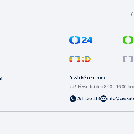
Č
Divácké centrum
ů
každý všední den:
8:00—16:00 ho
261 136 113
info@ceskate