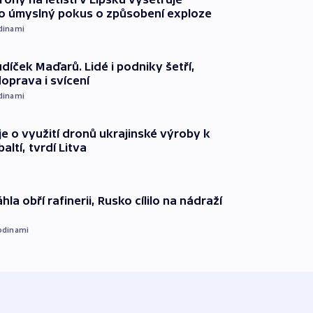
o úmyslný pokus o způsobení exploze
dinami
díček Maďarů. Lidé i podniky šetří,
oprava i svícení
dinami
e o využití dronů ukrajinské výroby k
ltí, tvrdí Litva
hla obří rafinerii, Rusko cílilo na nádraží
odinami