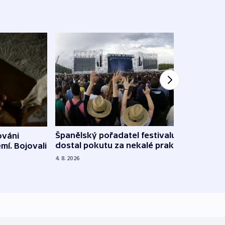
Španělský pořadatel festivalu
ováni
Lesn
dostal pokutu za nekalé praktiky
mí. Bojovali
dopa
zdrav
4. 8. 2026
4. 8. 20