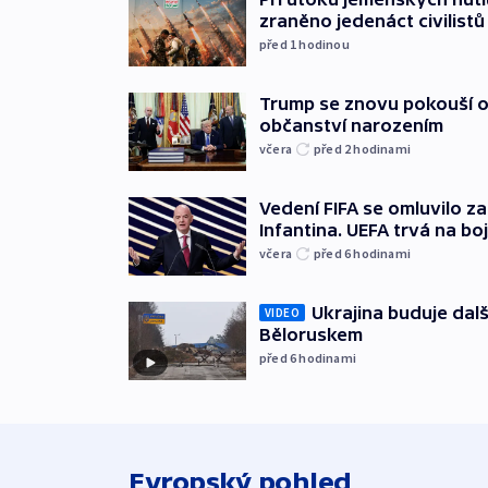
zraněno jedenáct civilistů
před 1
hodinou
Trump se znovu pokouší 
občanství narozením
včera
před 2
hodinami
Vedení FIFA se omluvilo z
Infantina. UEFA trvá na bo
včera
před 6
hodinami
Ukrajina buduje dalš
VIDEO
Běloruskem
před 6
hodinami
Evropský pohled