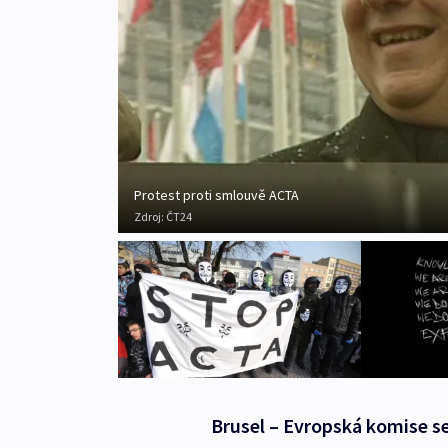
Protest proti smlouvě ACTA
Zdroj:
ČT24
Brusel – Evropská komise se