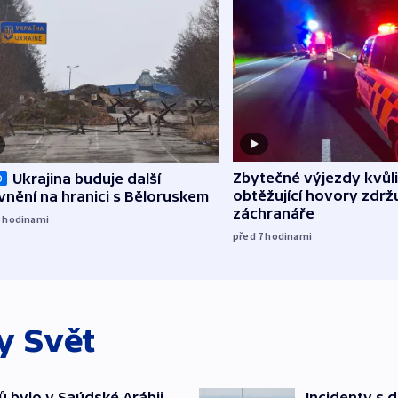
Zbytečné výjezdy kvůli
Ukrajina buduje další
O
obtěžující hovory zdržu
nění na hranici s Běloruskem
záchranáře
6
hodinami
před 7
hodinami
ky
Svět
ů bylo v Saúdské Arábii
Incidenty s d