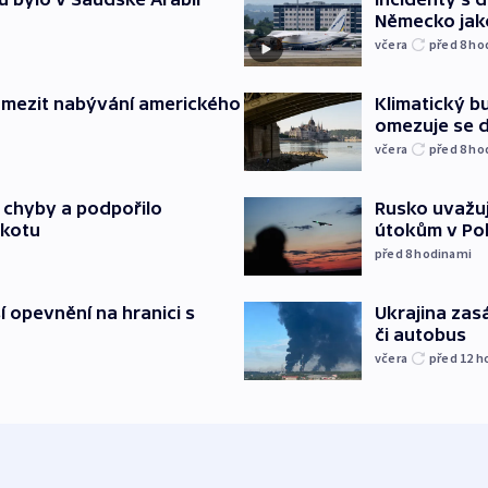
Německo jak
včera
před 8
ho
omezit nabývání amerického
Klimatický bu
omezuje se d
včera
před 8
ho
a chyby a podpořilo
Rusko uvažuj
jkotu
útokům v Poba
před 8
hodinami
í opevnění na hranici s
Ukrajina zasá
či autobus
včera
před 12
h