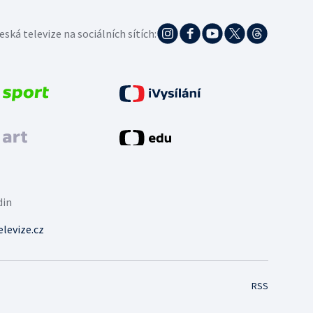
eská televize na sociálních sítích:
din
levize.cz
RSS