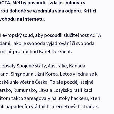
ACTA. Měl by posoudit, zda je smlouva v
roti dohodě se vzedmula vlna odporu. Kritici
vobodu na internetu.
 evropský soud, aby posoudil slučitelnost ACTA
dami, jako je svoboda vyjadřování či svoboda
omisař pro obchod Karel De Gucht.
depsaly Spojené státy, Austrálie, Kanada,
nd, Singapur a Jižní Korea. Letos v lednu se k
pské unie včetně Česka. To ale později stejně
arsko, Rumunsko, Litva a Lotyšsko ratifikaci
tom takto zareagovaly na útoky hackerů, kteří
ili napadením vládních internetových stránek.