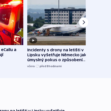
 eCallu a
Incidenty s drony na letišti v
Klima
jí
Lipsku vyšetřuje Německo jako
podn
úmyslný pokus o způsobení
i sví
exploze
včera
před 8
hodinami
včera
rony na letišti v Lipsku vyšetřuje