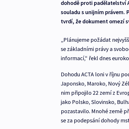
dohodě proti padělatelství 
souladu s unijním právem. P
tvrdí, že dokument omezí s
„Plánujeme požádat nejvyšší
se základními právy a svobo
informací,“ řekl dnes eurok
Dohodu ACTA loni v říjnu po
Japonsko, Maroko, Nový Zéla
nim připojilo 22 zemí z Evro
jako Polsko, Slovinsko, Bulh
pozastavilo. Mnohé země při
se za podepsání dohody mst