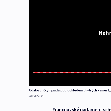
Nahr
Události: Olympiáda pod dohledem chytrých kamer
Zdroj:
ČT24
Francouzský parlament schv