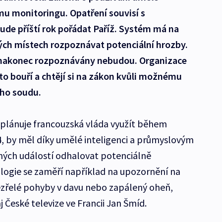
mu monitoringu. Opatření souvisí s
ude příští rok pořádat Paříž. Systém má na
ých místech rozpoznávat potenciální hrozby.
e nakonec rozpoznávány nebudou. Organizace
sto bouří a chtějí si na zákon kvůli možnému
ího soudu.
 plánuje francouzská vláda využít během
4, by měl díky umělé inteligenci a průmyslovým
ch událostí odhalovat potenciálně
logie se zaměří například na upozornění na
zřelé pohyby v davu nebo zapálený oheň,
 České televize ve Francii Jan Šmíd.