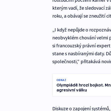
kterým vadí, že sledovací zá
roku, a obávají se zneužití ci
„I když nepůjde o rozpoznává
neobvyklém chování velmi př
si francouzský právní expert
stane s nasbíranými daty. Dů
společnosti,“ přitakává novi
ODKAZ
Olympiádě hrozí bojkot. Mno
agresivní válku
Diskuze o zapojení systémů, 