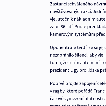
Zastánci schváleného návrh
navštěvovaných akcí. Jedním
vjel útočník nákladním aute
zabil 86 lidí. Podle předkl
kamerovým systémům přede
Oponenti ale tvrdí, že se jeji
nezabránilo šílenci, aby vj
tomu, že si tím autem místo
prezident Ligy pro lidská p
Poprvé projde zapojení cel
v ragby, které pořádá Franci
časové vymezení platnosti zá
rostoucím počtem kamer v ul