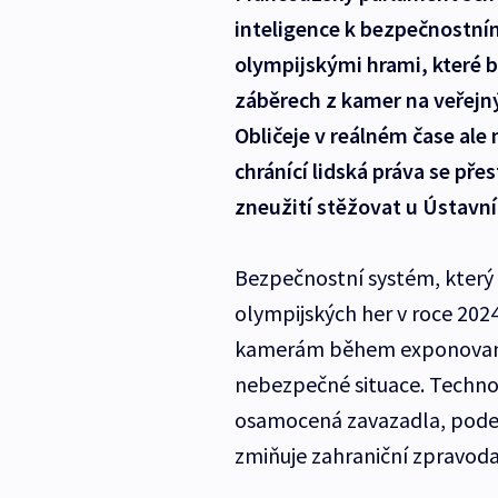
inteligence k bezpečnostní
olympijskými hrami, které b
záběrech z kamer na veřejn
Obličeje v reálném čase al
chránící lidská práva se pře
zneužití stěžovat u Ústavn
Bezpečnostní systém, který
olympijských her v roce 202
kamerám během exponovaný
nebezpečné situace. Techno
osamocená zavazadla, pode
zmiňuje zahraniční zpravodaj