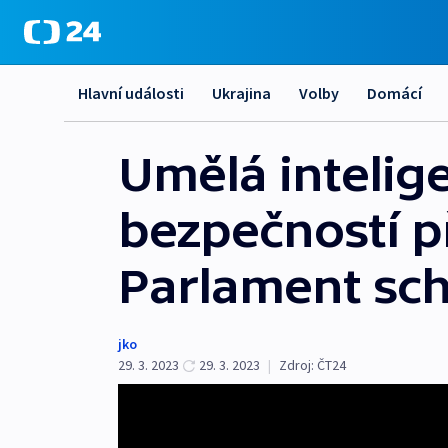
Hlavní události
Ukrajina
Volby
Domácí
Umělá intelig
bezpečností př
Parlament sch
jko
29. 3. 2023
29. 3. 2023
|
Zdroj:
ČT24