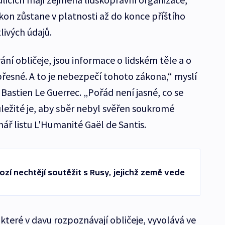
kon zůstane v platnosti až do konce příštího
tlivých údajů.
ní obličeje, jsou informace o lidském těle a o
esné. A to je nebezpečí tohoto zákona,“ myslí
 Bastien Le Guerrec. „Pořád není jasné, co se
ležité je, aby sběr nebyl svěřen soukromé
nář listu L'Humanité Gaël de Santis.
zí nechtějí soutěžit s Rusy, jejichž země vede
které v davu rozpoznávají obličeje, vyvolává ve