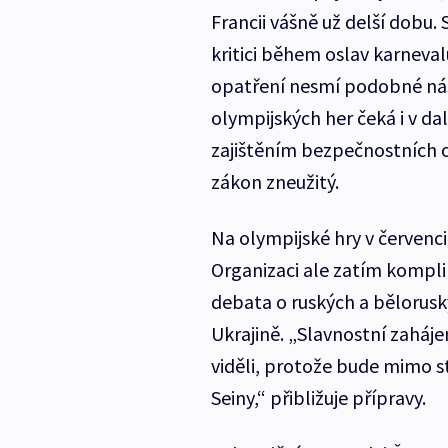
Francii vášně už delší dobu.
kritici během oslav karneva
opatření nesmí podobné nást
olympijských her čeká i v da
zajištěním bezpečnostních o
zákon zneužitý.
Na olympijské hry v červenci
Organizaci ale zatím komplik
debata o ruských a běloruský
Ukrajině. „Slavnostní zaháj
viděli, protože bude mimo s
Seiny,“ přibližuje přípravy.