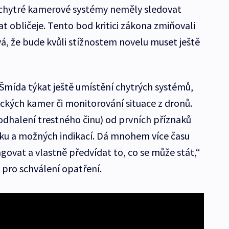
y chytré kamerové systémy neměly sledovat
at obličeje. Tento bod kritici zákona zmiňovali
ává, že bude kvůli stížnostem novelu muset ještě
 Šmída týkat ještě umístění chytrých systémů,
ických kamer či monitorování situace z dronů.
odhalení trestného činu) od prvních příznaků
ku a možných indikací. Dá mnohem více času
vat a vlastně předvídat to, co se může stát,“
 pro schválení opatření.