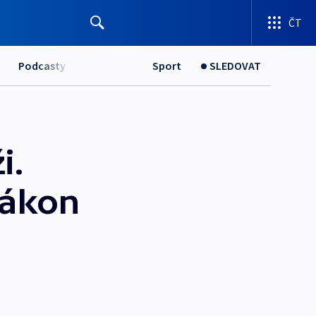
ČT
Podcasty
Sport
SLEDOVAT
i.
zákon