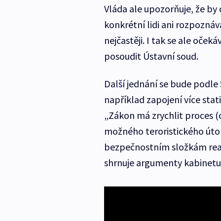
Vláda ale upozorňuje, že b
konkrétní lidi ani rozpoznáv
nejčastěji. I tak se ale oček
posoudit Ústavní soud.
Další jednání se bude podle
například zapojení více stat
„Zákon má zrychlit proces (
možného teroristického úto
bezpečnostním složkám reago
shrnuje argumenty kabinetu