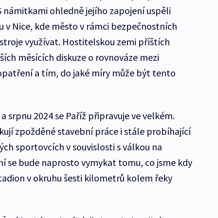
 S námitkami ohledně jejího zapojení uspěli
lu v Nice, kde město v rámci bezpečnostních
roje využívat. Hostitelskou zemi příštích
lších měsících diskuze o rovnováze mezi
patření a tím, do jaké míry může být tento
 a srpnu 2024 se Paříž připravuje ve velkém.
ují zpožděné stavební práce i stále probíhající
ch sportovcích v souvislosti s válkou na
ení se bude naprosto vymykat tomu, co jsme kdy
tadion v okruhu šesti kilometrů kolem řeky