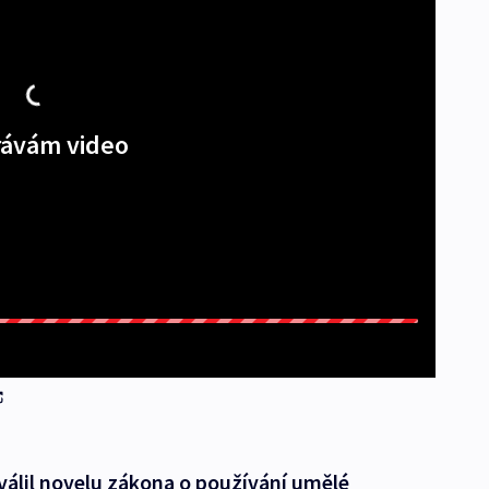
ávám video
álil novelu zákona o používání umělé