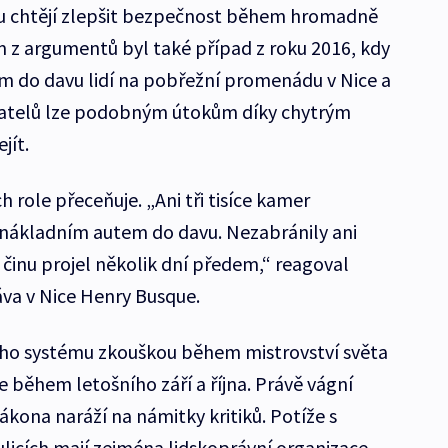
u chtějí zlepšit bezpečnost během hromadně
 z argumentů byl také případ z roku 2016, kdy
m do davu lidí na pobřežní promenádu v Nice a
adatelů lze podobným útokům díky chytrým
jít.
ch role přeceňuje. „Ani tři tisíce kamer
el nákladním autem do davu. Nezabránily ani
 činu projel několik dní předem,“ reagoval
ráva v Nice Henry Busque.
ého systému zkouškou během mistrovství světa
e během letošního září a října. Právě vágní
kona naráží na námitky kritiků. Potíže s
icích mají zejména lidskoprávní organizace,