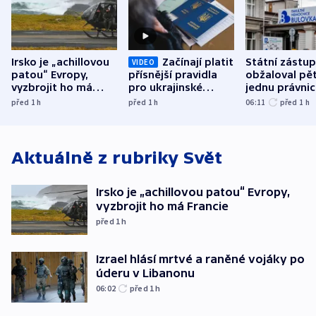
Irsko je „achillovou
Začínají platit
Státní zástu
VIDEO
patou“ Evropy,
přísnější pravidla
obžaloval pět 
vyzbrojit ho má
pro ukrajinské
jednu právni
Francie
uprchlíky
osobu v kauz
před 1
h
před 1
h
06:11
před 1
h
Bulovky
Aktuálně z rubriky
Svět
Irsko je „achillovou patou“ Evropy,
vyzbrojit ho má Francie
před 1
h
Izrael hlásí mrtvé a raněné vojáky po
úderu v Libanonu
06:02
před 1
h