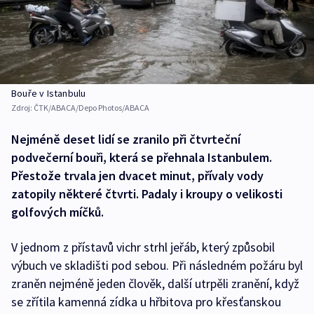
Bouře v Istanbulu
Zdroj:
ČTK/ABACA/Depo Photos/ABACA
Nejméně deset lidí se zranilo při čtvrteční
podvečerní bouři, která se přehnala Istanbulem.
Přestože trvala jen dvacet minut, přívaly vody
zatopily některé čtvrti. Padaly i kroupy o velikosti
golfových míčků.
V jednom z přístavů vichr strhl jeřáb, který způsobil
výbuch ve skladišti pod sebou. Při následném požáru byl
zraněn nejméně jeden člověk, další utrpěli zranění, když
se zřítila kamenná zídka u hřbitova pro křesťanskou