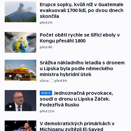
Erupce sopky, kvůli níž v Guatemale
evakuovali 1700 lidí, po dvou dnech
skončila
před 3
h
Počet obětí rychle se šířící eboly v
Kongu přesáhl 1800
před 4
h
Srážka nákladního letadla s dronem
u Lipska byla podle německého
ministra hybridní útok
včera
před 9
h
Jednoznačná provokace,
VIDEO
soudí o dronu u Lipska Žáček.
Podezřívá Rusko
před 12
h
V demokratických primárkách v
Michiganu zvítězil El-Sayed