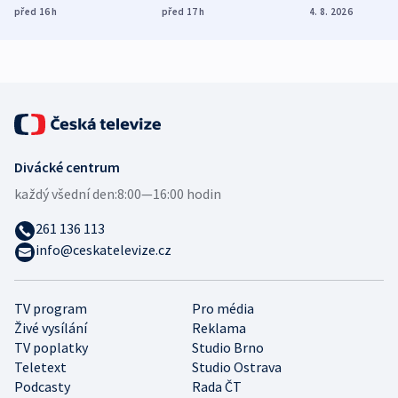
dohodu o
Bojovali na straně
nekalé prakti
před 16
h
před 17
h
4. 8. 2026
demografii
Ruska
Divácké centrum
každý všední den:
8:00—16:00 hodin
261 136 113
info@ceskatelevize.cz
TV program
Pro média
Živé vysílání
Reklama
TV poplatky
Studio Brno
Teletext
Studio Ostrava
Podcasty
Rada ČT