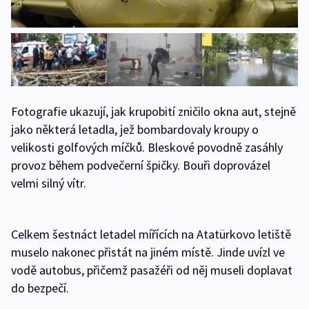
Fotografie ukazují, jak krupobití zničilo okna aut, stejně
jako některá letadla, jež bombardovaly kroupy o
velikosti golfových míčků. Bleskové povodně zasáhly
provoz během podvečerní špičky. Bouři doprovázel
velmi silný vítr.
Celkem šestnáct letadel mířících na Atatürkovo letiště
muselo nakonec přistát na jiném místě. Jinde uvízl ve
vodě autobus, přičemž pasažéři od něj museli doplavat
do bezpečí.