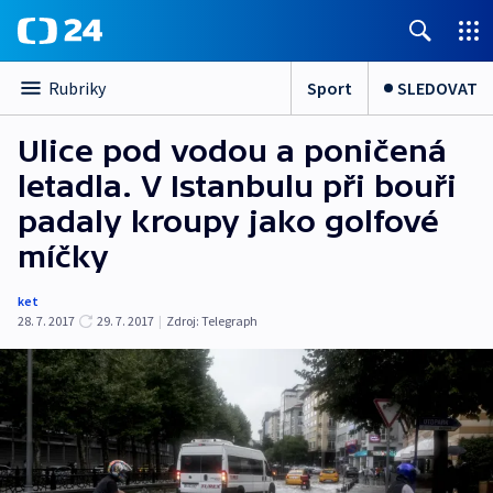
Sport
SLEDOVAT
Rubriky
Ulice pod vodou a poničená
letadla. V Istanbulu při bouři
padaly kroupy jako golfové
míčky
ket
28. 7. 2017
29. 7. 2017
|
Zdroj:
Telegraph