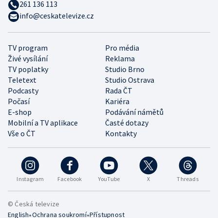
261 136 113
info@ceskatelevize.cz
TV program
Pro média
Živé vysílání
Reklama
TV poplatky
Studio Brno
Teletext
Studio Ostrava
Podcasty
Rada ČT
Počasí
Kariéra
E-shop
Podávání námětů
Mobilní a TV aplikace
Časté dotazy
Vše o ČT
Kontakty
Instagram
Facebook
YouTube
X
Threads
© Česká televize
•
•
English
Ochrana soukromí
Přístupnost