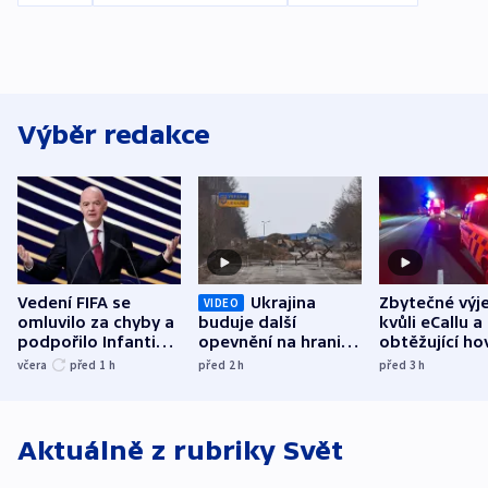
Výběr redakce
Vedení FIFA se
Ukrajina
Zbytečné výj
VIDEO
omluvilo za chyby a
buduje další
kvůli eCallu a
podpořilo Infantina.
opevnění na hranici
obtěžující ho
UEFA trvá na
s Běloruskem
zdržují záchr
včera
před 1
h
před 2
h
před 3
h
bojkotu
Aktuálně z rubriky
Svět