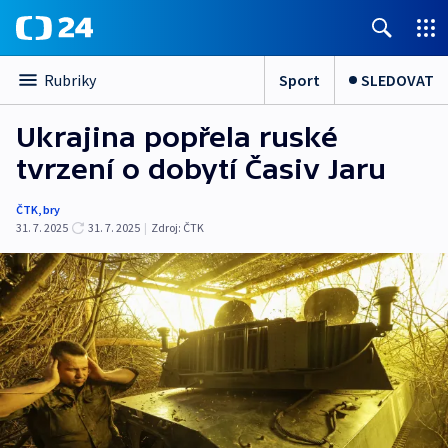
Sport
SLEDOVAT
Rubriky
Ukrajina popřela ruské
tvrzení o dobytí Časiv Jaru
ČTK
,
bry
31. 7. 2025
31. 7. 2025
|
Zdroj:
ČTK