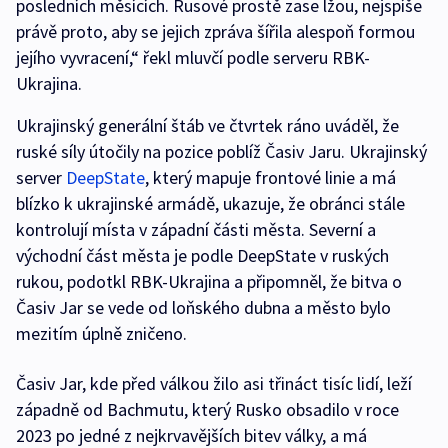
posledních měsících. Rusové prostě zase lžou, nejspíše
právě proto, aby se jejich zpráva šířila alespoň formou
jejího vyvracení,“ řekl mluvčí podle serveru RBK-
Ukrajina.
Ukrajinský generální štáb ve čtvrtek ráno uváděl, že
ruské síly útočily na pozice poblíž Časiv Jaru. Ukrajinský
server
DeepState
, který mapuje frontové linie a má
blízko k ukrajinské armádě, ukazuje, že obránci stále
kontrolují místa v západní části města. Severní a
východní část města je podle DeepState v ruských
rukou, podotkl RBK-Ukrajina a připomněl, že bitva o
Časiv Jar se vede od loňského dubna a město bylo
mezitím úplně zničeno.
Časiv Jar, kde před válkou žilo asi třináct tisíc lidí, leží
západně od Bachmutu, který Rusko obsadilo v roce
2023 po jedné z nejkrvavějších bitev války, a má