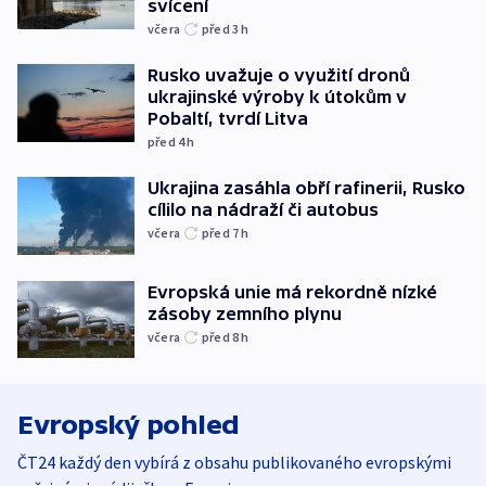
svícení
včera
před 3
h
Rusko uvažuje o využití dronů
ukrajinské výroby k útokům v
Pobaltí, tvrdí Litva
před 4
h
Ukrajina zasáhla obří rafinerii, Rusko
cílilo na nádraží či autobus
včera
před 7
h
Evropská unie má rekordně nízké
zásoby zemního plynu
včera
před 8
h
Evropský pohled
ČT24 každý den vybírá z obsahu publikovaného evropskými