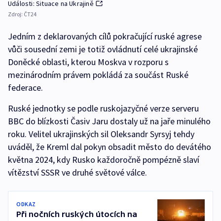
Události: Situace na Ukrajině
Zdroj:
ČT24
Jedním z deklarovaných cílů pokračující ruské agrese
vůči sousední zemi je totiž ovládnutí celé ukrajinské
Doněcké oblasti, kterou Moskva v rozporu s
mezinárodním právem pokládá za součást Ruské
federace.
Ruské jednotky se podle ruskojazyčné verze serveru
BBC do blízkosti Časiv Jaru dostaly už na jaře minulého
roku. Velitel ukrajinských sil Oleksandr Syrsyj tehdy
uváděl, že Kreml dal pokyn obsadit město do devátého
května 2024, kdy Rusko každoročně pompézně slaví
vítězství SSSR ve druhé světové válce.
ODKAZ
Při nočních ruských útocích na