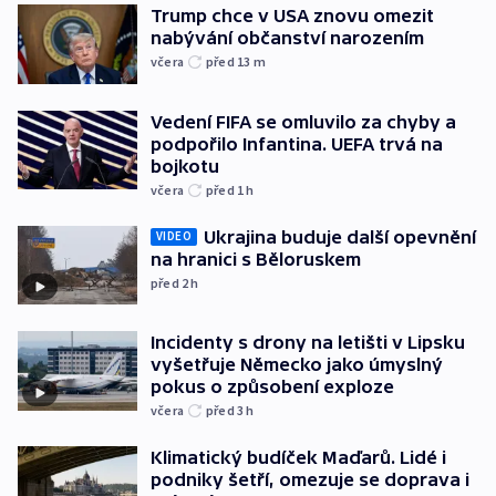
Trump chce v USA znovu omezit
nabývání občanství narozením
včera
před 13
m
Vedení FIFA se omluvilo za chyby a
podpořilo Infantina. UEFA trvá na
bojkotu
včera
před 1
h
Ukrajina buduje další opevnění
VIDEO
na hranici s Běloruskem
před 2
h
Incidenty s drony na letišti v Lipsku
vyšetřuje Německo jako úmyslný
pokus o způsobení exploze
včera
před 3
h
Klimatický budíček Maďarů. Lidé i
podniky šetří, omezuje se doprava i