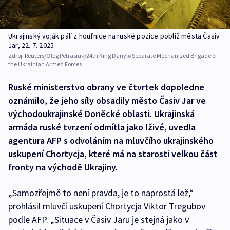
Ukrajinský voják pálí z houfnice na ruské pozice poblíž města Časiv
Jar, 22. 7. 2025
Zdroj:
Reuters/Oleg Petrasiuk/24th King Danylo Separate Mechanized Brigade of
the Ukrainian Armed Forces
Ruské ministerstvo obrany ve čtvrtek dopoledne
oznámilo, že jeho síly obsadily město Časiv Jar ve
východoukrajinské Doněcké oblasti. Ukrajinská
armáda ruské tvrzení odmítla jako lživé, uvedla
agentura AFP s odvoláním na mluvčího ukrajinského
uskupení Chortycja, které má na starosti velkou část
fronty na východě Ukrajiny.
„Samozřejmě to není pravda, je to naprostá lež,“
prohlásil mluvčí uskupení Chortycja Viktor Tregubov
podle AFP. „Situace v Časiv Jaru je stejná jako v