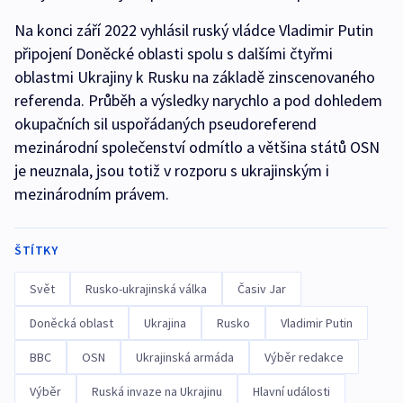
Na konci září 2022 vyhlásil ruský vládce Vladimir Putin
připojení Doněcké oblasti spolu s dalšími čtyřmi
oblastmi Ukrajiny k Rusku na základě zinscenovaného
referenda. Průběh a výsledky narychlo a pod dohledem
okupačních sil uspořádaných pseudoreferend
mezinárodní společenství odmítlo a většina států OSN
je neuznala, jsou totiž v rozporu s ukrajinským i
mezinárodním právem.
ŠTÍTKY
Svět
Rusko-ukrajinská válka
Časiv Jar
Doněcká oblast
Ukrajina
Rusko
Vladimir Putin
BBC
OSN
Ukrajinská armáda
Výběr redakce
Výběr
Ruská invaze na Ukrajinu
Hlavní události