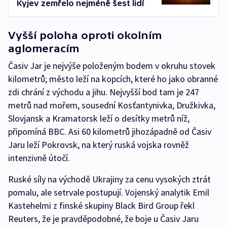
Kyjev zemřelo nejméně šest lidí
Vyšší poloha oproti okolním
aglomeracím
Časiv Jar je nejvýše položeným bodem v okruhu stovek
kilometrů; město leží na kopcích, které ho jako obranné
zdi chrání z východu a jihu. Nejvyšší bod tam je 247
metrů nad mořem, sousední Kosťantynivka, Družkivka,
Slovjansk a Kramatorsk leží o desítky metrů níž,
připomíná BBC. Asi 60 kilometrů jihozápadně od Časiv
Jaru leží Pokrovsk, na který ruská vojska rovněž
intenzivně útočí.
Ruské síly na východě Ukrajiny za cenu vysokých ztrát
pomalu, ale setrvale postupují. Vojenský analytik Emil
Kastehelmi z finské skupiny Black Bird Group řekl
Reuters, že je pravděpodobné, že boje u Časiv Jaru