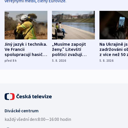
veřejnými médii, členy Eurovize.
Jiný jazyk i technika.
„Musíme zapojit
Na Ukrajině j
Ve Francii
ženy.“ Litevští
zadržováni o
spolupracují hasiči z
politici zvažují
z více než 50 
různých zemí
dohodu o
Bojovali na s
před 8
h
5. 8. 2026
5. 8. 2026
demografii
Ruska
Divácké centrum
každý všední den:
8:00—16:00 hodin