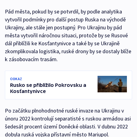
Pád města, pokud by se potvrdil, by podle analytika
vytvořil podmínky pro další postup Ruska na východě
Ukrajiny, ale stále jen postupný. Pro Ukrajinu by pád
města vytvořil náročnou situaci, protože by se Rusové
dál přiblížili ke Kosťantynivce a také by se Ukrajině
zkomplikovala logistika, ruské drony by se dostaly blíže
k zásobovacím trasám.
ODKAZ
Rusko se přiblížilo Pokrovsku a
Kosťantynivce
Po začátku plnohodnotné ruské invaze na Ukrajinu v
únoru 2022 kontrolují separatisté s ruskou armádou asi
šedesát procent území Doněcké oblasti. V dubnu 2022
dobyla ruská vojska přístavní město Mariupol.