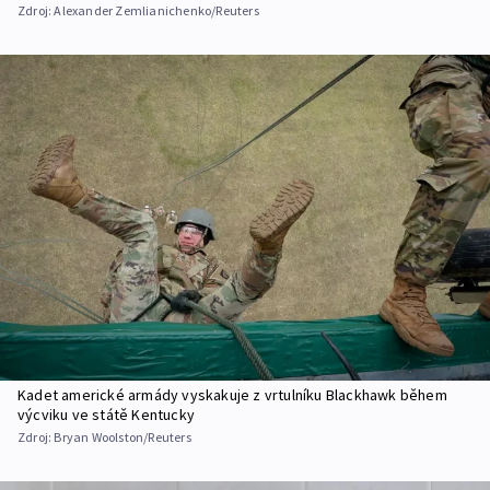
Zdroj:
Alexander Zemlianichenko/Reuters
Kadet americké armády vyskakuje z vrtulníku Blackhawk během
výcviku ve státě Kentucky
Zdroj:
Bryan Woolston/Reuters