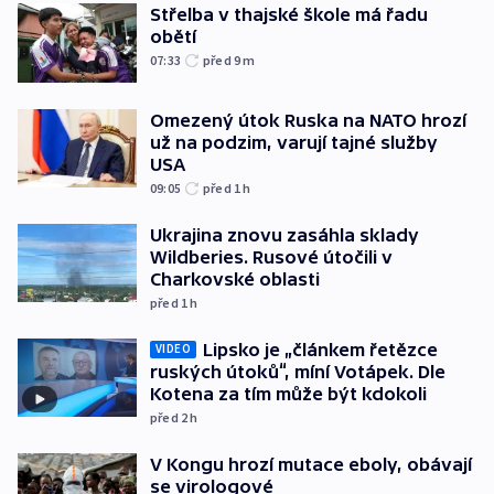
Střelba v thajské škole má řadu
obětí
07:33
před 9
m
Omezený útok Ruska na NATO hrozí
už na podzim, varují tajné služby
USA
09:05
před 1
h
Ukrajina znovu zasáhla sklady
Wildberies. Rusové útočili v
Charkovské oblasti
před 1
h
Lipsko je „článkem řetězce
VIDEO
ruských útoků“, míní Votápek. Dle
Kotena za tím může být kdokoli
před 2
h
V Kongu hrozí mutace eboly, obávají
se virologové