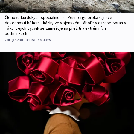
Členové kurdských speciálních sil Pešmergů prokazují své
dovednosti během ukázky ve vojenském táboře v okrese Soran v
Iráku. Jejich výcvik se zaměřuje na přežití v extrémních
podmínkách
Zdroj:
Azad Lashkari/Reuters