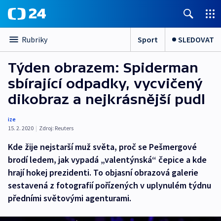
Sport
SLEDOVAT
Rubriky
Týden obrazem: Spiderman
sbírající odpadky, vycvičený
dikobraz a nejkrásnější pudl
ize
15. 2. 2020
|
Zdroj:
Reuters
Kde žije nejstarší muž světa, proč se Pešmergové
brodí ledem, jak vypadá „valentýnská“ čepice a kde
hrají hokej prezidenti. To objasní obrazová galerie
sestavená z fotografií pořízených v uplynulém týdnu
předními světovými agenturami.