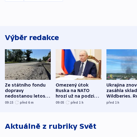
Výběr redakce
Ze státního fondu
Omezený útok
Ukrajina zno
dopravy
Ruska na NATO
zasáhla skla
nedostanou letos
hrozí už na podzim,
Wildberies. 
kraje na silnice ani
varují tajné služby
útočili v Cha
09:15
před 6
m
09:05
před 1
h
před 1
h
korunu, řekl Půta
USA
oblasti
Aktuálně z rubriky
Svět