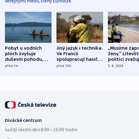
veřejnými médii, členy Eurovize.
Pobyt u vodních
Jiný jazyk i technika.
„Musíme zapo
ploch zvyšuje
Ve Francii
ženy.“ Litevšt
duševní pohodu,
spolupracují hasiči z
politici zvažuj
ukázala
různých zemí
dohodu o
před 3
h
před 19
h
5. 8. 2026
mezinárodní studie
demografii
Divácké centrum
každý všední den:
8:00—16:00 hodin