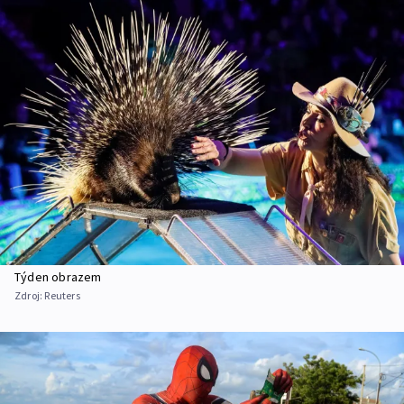
Týden obrazem
Zdroj:
Reuters