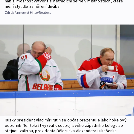
nabízí možnost vytvořit si netradiční selfie v místnostech, které
mění styl dle zaměření diváka
Zdroj:
Annegret Hilse/Reuters
Ruský prezident Vladimír Putin se občas prezentuje jako hokejový
odborník. Tentokrát vyzval k souboji svého západního kolegu se
stejnou zálibou, prezidenta Běloruska Alexandera Lukašenka