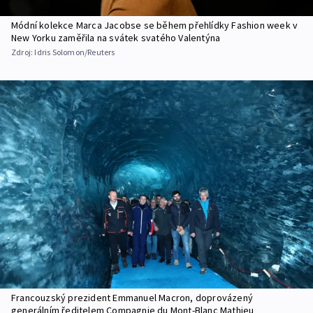
Módní kolekce Marca Jacobse se během přehlídky Fashion week v
New Yorku zaměřila na svátek svatého Valentýna
Zdroj:
Idris Solomon/Reuters
Francouzský prezident Emmanuel Macron, doprovázený
generálním ředitelem Compagnie du Mont-Blanc Mathieu