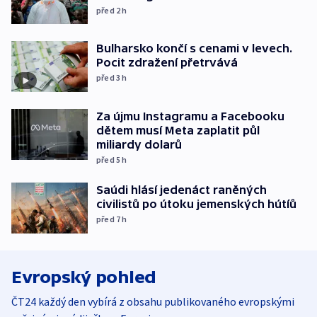
před 2
h
Bulharsko končí s cenami v levech.
Pocit zdražení přetrvává
před 3
h
Za újmu Instagramu a Facebooku
dětem musí Meta zaplatit půl
miliardy dolarů
před 5
h
Saúdi hlásí jedenáct raněných
civilistů po útoku jemenských hútíů
před 7
h
Evropský pohled
ČT24 každý den vybírá z obsahu publikovaného evropskými