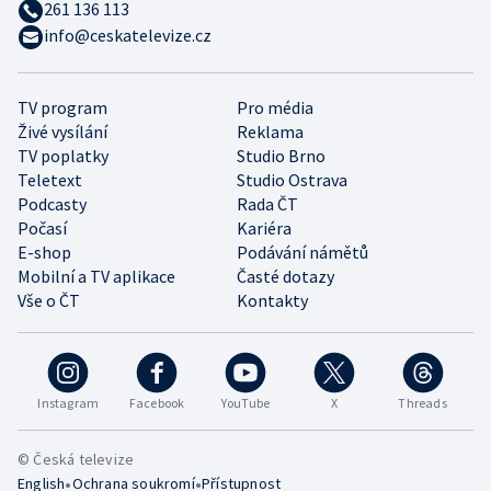
261 136 113
info@ceskatelevize.cz
TV program
Pro média
Živé vysílání
Reklama
TV poplatky
Studio Brno
Teletext
Studio Ostrava
Podcasty
Rada ČT
Počasí
Kariéra
E-shop
Podávání námětů
Mobilní a TV aplikace
Časté dotazy
Vše o ČT
Kontakty
Instagram
Facebook
YouTube
X
Threads
© Česká televize
•
•
English
Ochrana soukromí
Přístupnost