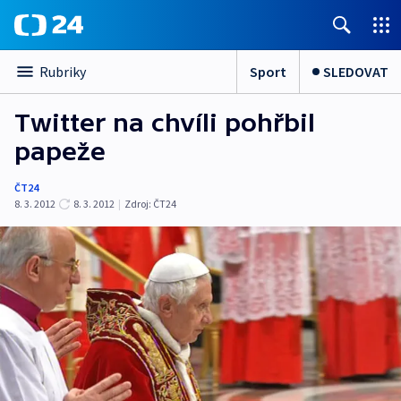
Sport
SLEDOVAT
Rubriky
Twitter na chvíli pohřbil
papeže
ČT24
8. 3. 2012
8. 3. 2012
|
Zdroj:
ČT24