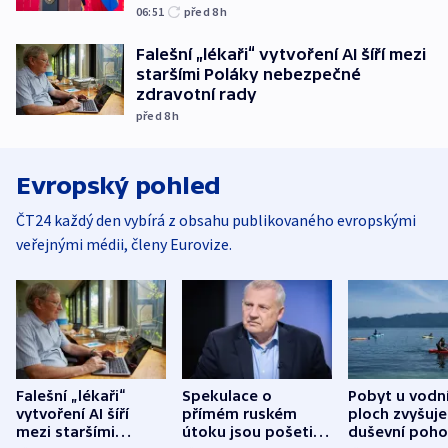
06:51
před 8
h
Falešní „lékaři“ vytvoření AI šíří mezi
staršími Poláky nebezpečné
zdravotní rady
před 8
h
Evropský pohled
ČT24 každý den vybírá z obsahu publikovaného evropskými
veřejnými médii, členy Eurovize.
Falešní „lékaři“
Spekulace o
Pobyt u vodn
vytvoření AI šíří
přímém ruském
ploch zvyšuje
mezi staršími
útoku jsou pošetilé,
duševní poho