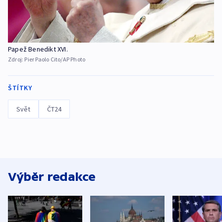
Papež Benedikt XVI.
Zdroj:
Pier Paolo Cito/AP Photo
ŠTÍTKY
Svět
ČT24
Výběr redakce