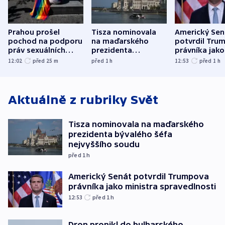
Prahou prošel
Tisza nominovala
Americký Sen
pochod na podporu
na maďarského
potvrdil Tru
práv sexuálních
prezidenta
právníka jako
menšin
bývalého šéfa
ministra
12:02
před 25
m
před 1
h
12:53
před 1
h
nejvyššího soudu
spravedlnost
Aktuálně z rubriky
Svět
Tisza nominovala na maďarského
prezidenta bývalého šéfa
nejvyššího soudu
před 1
h
Americký Senát potvrdil Trumpova
právníka jako ministra spravedlnosti
12:53
před 1
h
Dron pronikl do bulharského