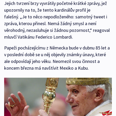
Jejich tvrzení brzy vyvrátily početné krátké zprávy, jež
upozornily na to, že tento kardinálův profil je
falešný. „Je to něco nepodloženého: samotný tweet i
zpráva, kterou přinesl. Nemá žádný smysl a není
věrohodný, nezasluhuje si žádnou pozornost,“ reagoval
mluvčí Vatikánu Federico Lombardi.
Papeži pocházejícímu z Německa bude v dubnu 85 let a
v poslední době se u něj objevily známky únavy, které
ale odpovídají jeho věku. Neomezil svou činnost a
koncem března má navštívit Mexiko a Kubu.