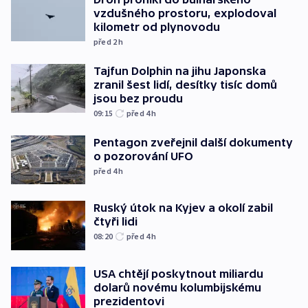
vzdušného prostoru, explodoval
kilometr od plynovodu
před 2
h
Tajfun Dolphin na jihu Japonska
zranil šest lidí, desítky tisíc domů
jsou bez proudu
09:15
před 4
h
Pentagon zveřejnil další dokumenty
o pozorování UFO
před 4
h
Ruský útok na Kyjev a okolí zabil
čtyři lidi
08:20
před 4
h
USA chtějí poskytnout miliardu
dolarů novému kolumbijskému
prezidentovi