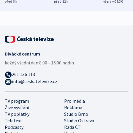
Poláky nebezpečné
míní estonský
ukázala
před 8
h
před 22
h
včera v 07:30
zdravotní rady
bezpečnostní
mezinárodní 
expert
Divácké centrum
každý všední den:
8:00—16:00 hodin
261 136 113
info@ceskatelevize.cz
TV program
Pro média
Živé vysílání
Reklama
TV poplatky
Studio Brno
Teletext
Studio Ostrava
Podcasty
Rada ČT