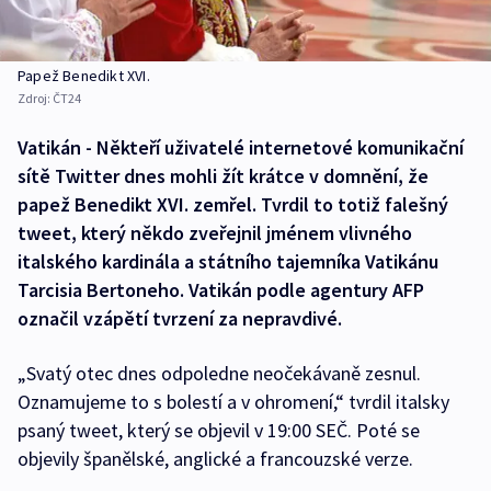
Papež Benedikt XVI.
Zdroj:
ČT24
Vatikán - Někteří uživatelé internetové komunikační
sítě Twitter dnes mohli žít krátce v domnění, že
papež Benedikt XVI. zemřel. Tvrdil to totiž falešný
tweet, který někdo zveřejnil jménem vlivného
italského kardinála a státního tajemníka Vatikánu
Tarcisia Bertoneho. Vatikán podle agentury AFP
označil vzápětí tvrzení za nepravdivé.
„Svatý otec dnes odpoledne neočekávaně zesnul.
Oznamujeme to s bolestí a v ohromení,“ tvrdil italsky
psaný tweet, který se objevil v 19:00 SEČ. Poté se
objevily španělské, anglické a francouzské verze.