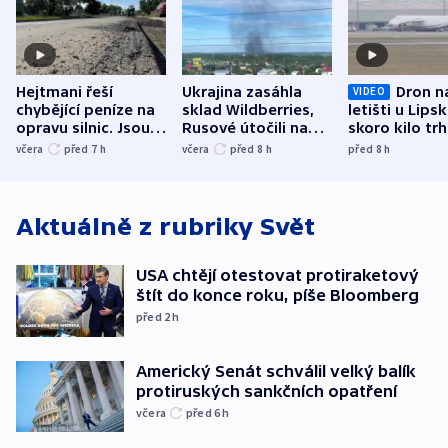
Hejtmani řeší
Ukrajina zasáhla
Dron n
VIDEO
chybějící peníze na
sklad Wildberries,
letišti u Lips
opravu silnic. Jsou
Rusové útočili na
skoro kilo trh
nenárokové, namítá
trh, hasiče či
indicie ukazuj
včera
před 7
h
včera
před 8
h
před 8
h
ministerstvo
stadion
Rusko
Aktuálně z rubriky
Svět
USA chtějí otestovat protiraketový
štít do konce roku, píše Bloomberg
před 2
h
Americký Senát schválil velký balík
protiruských sankčních opatření
včera
před 6
h