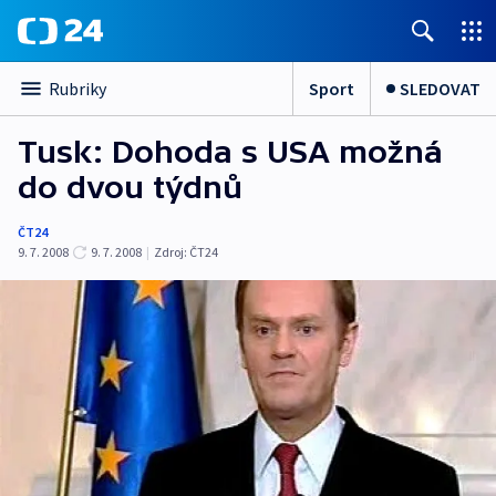
Sport
SLEDOVAT
Rubriky
Tusk: Dohoda s USA možná
do dvou týdnů
ČT24
9. 7. 2008
9. 7. 2008
|
Zdroj:
ČT24