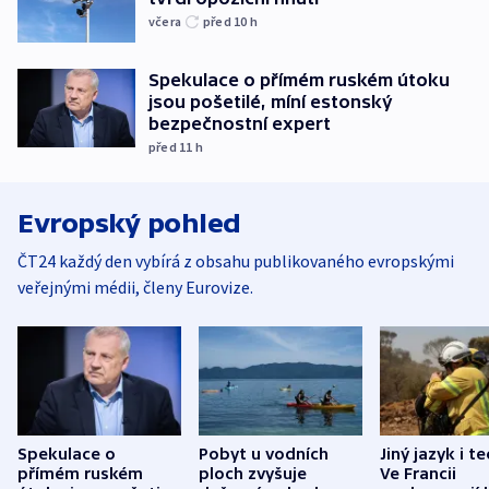
včera
před 10
h
Spekulace o přímém ruském útoku
jsou pošetilé, míní estonský
bezpečnostní expert
před 11
h
Evropský pohled
ČT24 každý den vybírá z obsahu publikovaného evropskými
veřejnými médii, členy Eurovize.
Spekulace o
Pobyt u vodních
Jiný jazyk i t
přímém ruském
ploch zvyšuje
Ve Francii