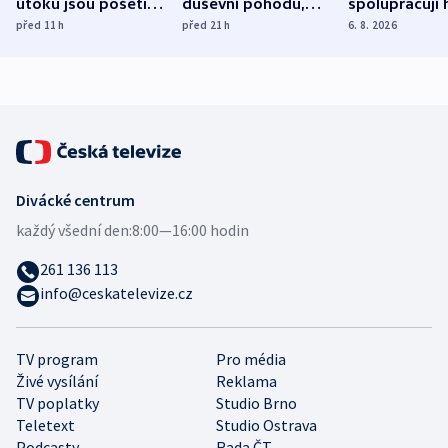
útoku jsou pošetilé,
duševní pohodu,
spolupracují h
míní estonský
ukázala
různých zemí
před 11
h
před 21
h
6. 8. 2026
bezpečnostní
mezinárodní studie
expert
Divácké centrum
každý všední den:
8:00—16:00 hodin
261 136 113
info@ceskatelevize.cz
TV program
Pro média
Živé vysílání
Reklama
TV poplatky
Studio Brno
Teletext
Studio Ostrava
Podcasty
Rada ČT