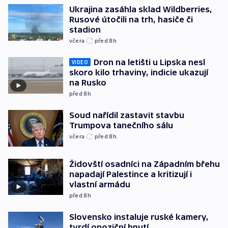
Ukrajina zasáhla sklad Wildberries,
Rusové útočili na trh, hasiče či
stadion
včera
před 8
h
Dron na letišti u Lipska nesl
VIDEO
skoro kilo trhaviny, indicie ukazují
na Rusko
před 8
h
Soud nařídil zastavit stavbu
Trumpova tanečního sálu
včera
před 8
h
Židovští osadníci na Západním břehu
napadají Palestince a kritizují i
vlastní armádu
před 8
h
Slovensko instaluje ruské kamery,
tvrdí opoziční hnutí