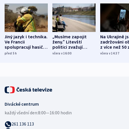
Jiný jazyk i technika.
„Musíme zapojit
Na Ukrajině j
Ve Francii
ženy.“ Litevští
zadržováni o
spolupracují hasiči z
politici zvažují
z více než 50 
různých zemí
dohodu o
Bojovali na s
před 5
h
včera v 16:00
včera v 14:37
demografii
Ruska
Divácké centrum
každý všední den:
8:00—16:00 hodin
261 136 113