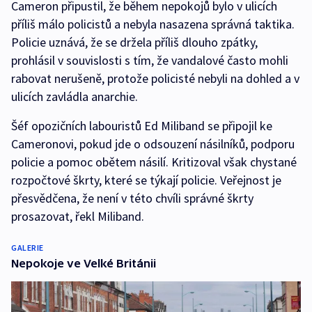
Cameron připustil, že během nepokojů bylo v ulicích
příliš málo policistů a nebyla nasazena správná taktika.
Policie uznává, že se držela příliš dlouho zpátky,
prohlásil v souvislosti s tím, že vandalové často mohli
rabovat nerušeně, protože policisté nebyli na dohled a v
ulicích zavládla anarchie.
Šéf opozičních labouristů Ed Miliband se připojil ke
Cameronovi, pokud jde o odsouzení násilníků, podporu
policie a pomoc obětem násilí. Kritizoval však chystané
rozpočtové škrty, které se týkají policie. Veřejnost je
přesvědčena, že není v této chvíli správné škrty
prosazovat, řekl Miliband.
GALERIE
Nepokoje ve Velké Británii