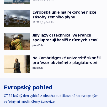
Evropská unie má rekordně nízké
zásoby zemního plynu
11:23
před 5
h
Jiný jazyk i technika. Ve Francii
spolupracují hasiči z různých zemí
před 5
h
Na Cambridgeské univerzitě skončil
profesor obviněný z plagiátorství
před 6
h
Evropský pohled
ČT24 každý den vybírá z obsahu publikovaného evropskými
veřejnými médii, členy Eurovize.