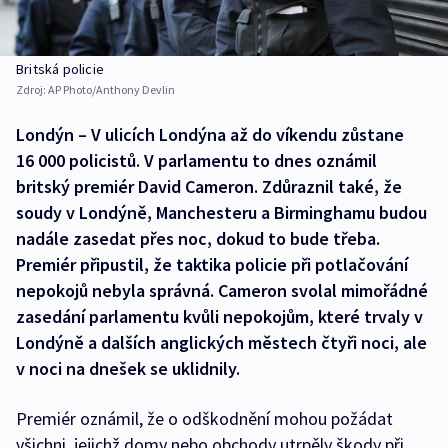
Britská policie
Zdroj:
AP Photo/Anthony Devlin
Londýn – V ulicích Londýna až do víkendu zůstane
16 000 policistů. V parlamentu to dnes oznámil
britský premiér David Cameron. Zdůraznil také, že
soudy v Londýně, Manchesteru a Birminghamu budou
nadále zasedat přes noc, dokud to bude třeba.
Premiér připustil, že taktika policie při potlačování
nepokojů nebyla správná. Cameron svolal mimořádné
zasedání parlamentu kvůli nepokojům, které trvaly v
Londýně a dalších anglických městech čtyři noci, ale
v noci na dnešek se uklidnily.
Premiér oznámil, že o odškodnění mohou požádat
všichni, jejichž domy nebo obchody utrpěly škody při