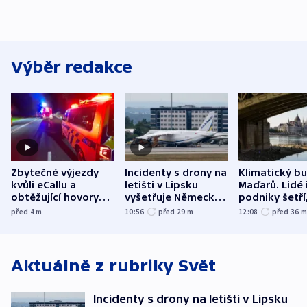
Výběr redakce
Zbytečné výjezdy
Incidenty s drony na
Klimatický b
kvůli eCallu a
letišti v Lipsku
Maďarů. Lidé 
obtěžující hovory
vyšetřuje Německo
podniky šetří
zdržují záchranáře
jako úmyslný pokus
omezuje se d
před 4
m
10:56
před 29
m
12:08
před 36
o způsobení
i svícení
exploze
Aktuálně z rubriky
Svět
Incidenty s drony na letišti v Lipsku