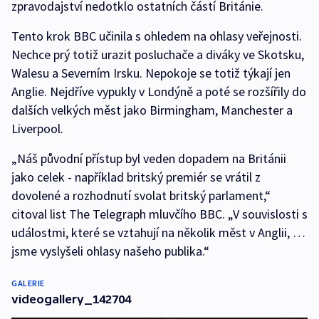
zpravodajství nedotklo ostatních částí Británie.
Tento krok BBC učinila s ohledem na ohlasy veřejnosti.
Nechce prý totiž urazit posluchače a diváky ve Skotsku,
Walesu a Severním Irsku. Nepokoje se totiž týkají jen
Anglie. Nejdříve vypukly v Londýně a poté se rozšířily do
dalších velkých měst jako Birmingham, Manchester a
Liverpool.
„Náš původní přístup byl veden dopadem na Británii
jako celek - například britský premiér se vrátil z
dovolené a rozhodnutí svolat britský parlament,“
citoval list The Telegraph mluvčího BBC. „V souvislosti s
událostmi, které se vztahují na několik měst v Anglii, …
jsme vyslyšeli ohlasy našeho publika.“
GALERIE
videogallery_142704