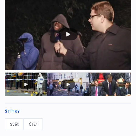
ŠTÍTKY
Svět
ČT24