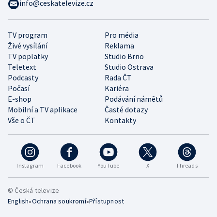
info@ceskatelevize.cz
TV program
Pro média
Živé vysílání
Reklama
TV poplatky
Studio Brno
Teletext
Studio Ostrava
Podcasty
Rada ČT
Počasí
Kariéra
E-shop
Podávání námětů
Mobilní a TV aplikace
Časté dotazy
Vše o ČT
Kontakty
Instagram
Facebook
YouTube
X
Threads
© Česká televize
•
•
English
Ochrana soukromí
Přístupnost