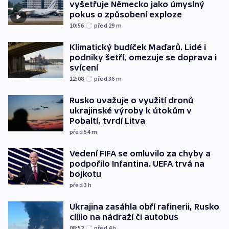
vyšetřuje Německo jako úmyslný
pokus o způsobení exploze
10:56
před 29
m
Klimatický budíček Maďarů. Lidé i
podniky šetří, omezuje se doprava i
svícení
12:08
před 36
m
Rusko uvažuje o využití dronů
ukrajinské výroby k útokům v
Pobaltí, tvrdí Litva
před 54
m
Vedení FIFA se omluvilo za chyby a
podpořilo Infantina. UEFA trvá na
bojkotu
před 3
h
Ukrajina zasáhla obří rafinerii, Rusko
cílilo na nádraží či autobus
08:52
před 4
h