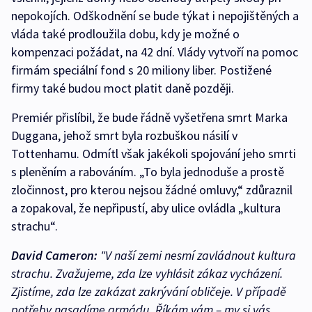
nepokojích. Odškodnění se bude týkat i nepojištěných a
vláda také prodloužila dobu, kdy je možné o
kompenzaci požádat, na 42 dní. Vlády vytvoří na pomoc
firmám speciální fond s 20 miliony liber. Postižené
firmy také budou moct platit daně později.
Premiér přislíbil, že bude řádně vyšetřena smrt Marka
Duggana, jehož smrt byla rozbuškou násilí v
Tottenhamu. Odmítl však jakékoli spojování jeho smrti
s pleněním a rabováním. „To byla jednoduše a prostě
zločinnost, pro kterou nejsou žádné omluvy,“ zdůraznil
a zopakoval, že nepřipustí, aby ulice ovládla „kultura
strachu“.
David Cameron:
"V naší zemi nesmí zavládnout kultura
strachu. Zvažujeme, zda lze vyhlásit zákaz vycházení.
Zjistíme, zda lze zakázat zakrývání obličeje. V případě
potřeby nasadíme armádu. Říkám vám – my si vás