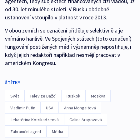
agentech, tedy subjektech financovaných cizí vládou, už
od 30. let minulého století. V Rusku obdobné
ustanovení vstoupilo v platnost v roce 2013.
V obou zemích se označení přiděluje selektivně a je
vnímáno hanlivě. Ve Spojených státech (toto označení)
fungování postižených médií významněji nepostihuje, i
když jejich redaktoři například nesmějí pracovat v
americkém Kongresu.
ŠTÍTKY
Svět
Televize Dažď
Ruskok
Moskva
Vladimir Putin
USA
Anna Mongaitová
Jekatěrina Kotrikadzeová
Galina Arapovová
Zahraniční agent
Média