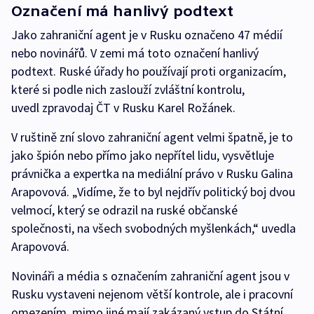
Označení má hanlivý podtext
Jako zahraniční agent je v Rusku označeno 47 médií
nebo novinářů. V zemi má toto označení hanlivý
podtext. Ruské úřady ho používají proti organizacím,
které si podle nich zaslouží zvláštní kontrolu,
uvedl zpravodaj ČT v Rusku Karel Rožánek.
V ruštině zní slovo zahraniční agent velmi špatně, je to
jako špión nebo přímo jako nepřítel lidu, vysvětluje
právnička a expertka na mediální právo v Rusku Galina
Arapovová. „Vidíme, že to byl nejdřív politický boj dvou
velmocí, který se odrazil na ruské občanské
společnosti, na všech svobodných myšlenkách,“ uvedla
Arapovová.
Novináři a média s označením zahraniční agent jsou v
Rusku vystaveni nejenom větší kontrole, ale i pracovní
omezením, mimo jiné mají zakázaný vstup do Státní