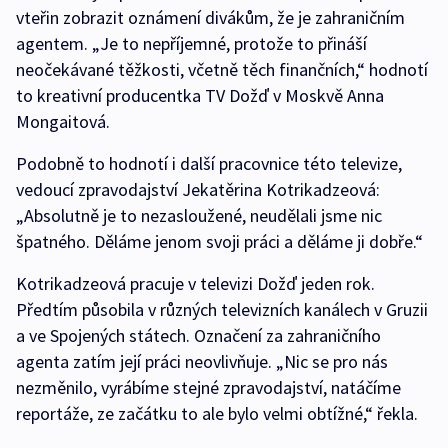
vteřin zobrazit oznámení divákům, že je zahraničním
agentem. „Je to nepříjemné, protože to přináší
neočekávané těžkosti, včetně těch finančních,“ hodnotí
to kreativní producentka TV Dožď v Moskvě Anna
Mongaitová.
Podobně to hodnotí i další pracovnice této televize,
vedoucí zpravodajství Jekatěrina Kotrikadzeová:
„Absolutně je to nezasloužené, neudělali jsme nic
špatného. Děláme jenom svoji práci a děláme ji dobře.“
Kotrikadzeová pracuje v televizi Dožď jeden rok.
Předtím působila v různých televizních kanálech v Gruzii
a ve Spojených státech. Označení za zahraničního
agenta zatím její práci neovlivňuje. „Nic se pro nás
nezměnilo, vyrábíme stejné zpravodajství, natáčíme
reportáže, ze začátku to ale bylo velmi obtížné,“ řekla.