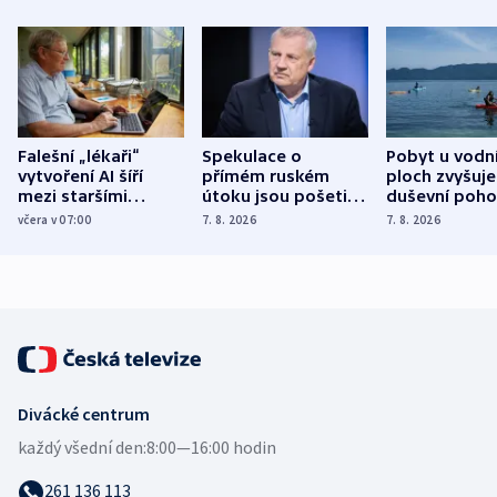
Falešní „lékaři“
Spekulace o
Pobyt u vodn
vytvoření AI šíří
přímém ruském
ploch zvyšuje
mezi staršími
útoku jsou pošetilé,
duševní poho
Poláky nebezpečné
míní estonský
ukázala
včera v 07:00
7. 8. 2026
7. 8. 2026
zdravotní rady
bezpečnostní
mezinárodní 
expert
Divácké centrum
každý všední den:
8:00—16:00 hodin
261 136 113