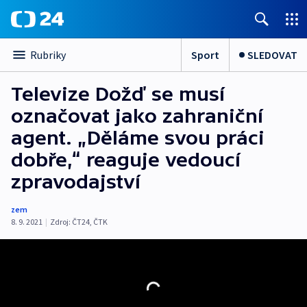
Sport
SLEDOVAT
Rubriky
Televize Dožď se musí
označovat jako zahraniční
agent. „Děláme svou práci
dobře,“ reaguje vedoucí
zpravodajství
zem
8. 9. 2021
|
Zdroj:
ČT24
,
ČTK