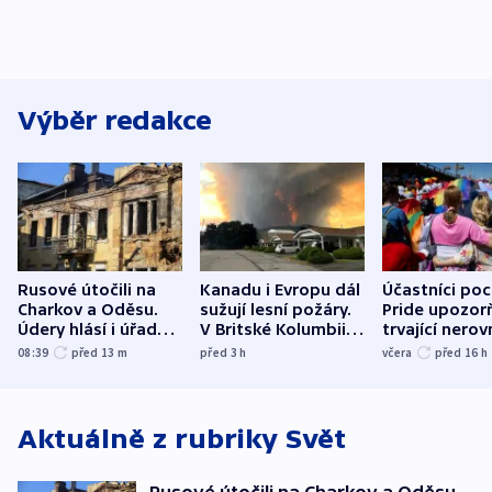
Výběr redakce
Rusové útočili na
Kanadu i Evropu dál
Účastníci po
Charkov a Oděsu.
sužují lesní požáry.
Pride upozorň
Údery hlásí i úřady v
V Britské Kolumbii
trvající nerov
Bělgorodu
evakuovali tisíce lidí
společensko
08:39
před 13
m
před 3
h
včera
před 16
h
atmosféru
Aktuálně z rubriky
Svět