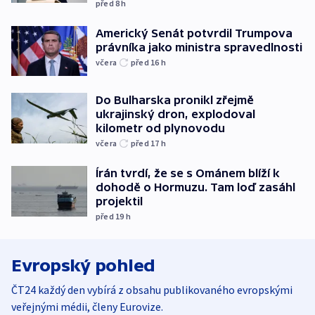
před 8
h
Americký Senát potvrdil Trumpova
právníka jako ministra spravedlnosti
včera
před 16
h
Do Bulharska pronikl zřejmě
ukrajinský dron, explodoval
kilometr od plynovodu
včera
před 17
h
Írán tvrdí, že se s Ománem blíží k
dohodě o Hormuzu. Tam loď zasáhl
projektil
před 19
h
Evropský pohled
ČT24 každý den vybírá z obsahu publikovaného evropskými
veřejnými médii, členy Eurovize.