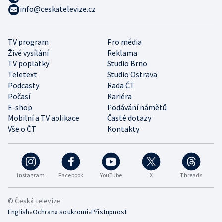
info@ceskatelevize.cz
TV program
Pro média
Živé vysílání
Reklama
TV poplatky
Studio Brno
Teletext
Studio Ostrava
Podcasty
Rada ČT
Počasí
Kariéra
E-shop
Podávání námětů
Mobilní a TV aplikace
Časté dotazy
Vše o ČT
Kontakty
Instagram
Facebook
YouTube
X
Threads
© Česká televize
•
•
English
Ochrana soukromí
Přístupnost