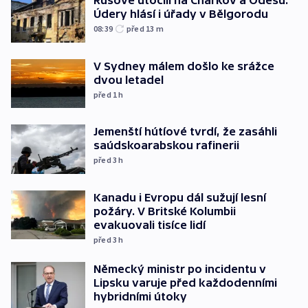
Rusové útočili na Charkov a Oděsu.
Údery hlásí i úřady v Bělgorodu
08:39
před 13
m
V Sydney málem došlo ke srážce
dvou letadel
před 1
h
Jemenští hútíové tvrdí, že zasáhli
saúdskoarabskou rafinerii
před 3
h
Kanadu i Evropu dál sužují lesní
požáry. V Britské Kolumbii
evakuovali tisíce lidí
před 3
h
Německý ministr po incidentu v
Lipsku varuje před každodenními
hybridními útoky