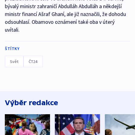
bývalý ministr zahraničí Abdulláh Abdulláh a někdejší
ministr financí Ašraf Ghaní, ale již naznačili, že dohodu
odsouhlasí. Obamovo oznámení také oba v úterý
uvítali.
ŠTÍTKY
Svět
ČT24
Výběr redakce