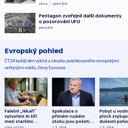
včera
před 20
h
Pentagon zveřejnil další dokumenty
o pozorování UFO
před 20
h
Evropský pohled
ČT24 každý den vybírá z obsahu publikovaného evropskými
veřejnými médii, členy Eurovize.
Falešní „lékaři“
Spekulace o
Pobyt u vodn
vytvoření AI šíří
přímém ruském
ploch zvyšuje
mezi staršími
útoku jsou pošetilé,
duševní poho
Poláky nebezpečné
míní estonský
ukázala
včera v 07:00
7. 8. 2026
7. 8. 2026