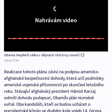
Nahrávám video
Obama: Nejdelší válka v dějinách USA brzy skončí
Zdroj:
ČT24
Realizace tohoto plánu závisí na podpisu americko-
afghánské bezpečnostní dohody, která určí podmínky
americké vojenské přítomnosti po skončení letošního
roku. Stávající afghánský prezident Hámid Karzaj
odmítl dohodu podepsat, Obamův plán nicméně
uvítal. Oba kandidáti, kteří se budou ucházet o
prezidentské křeslo ve druhém kole voleb 14. června,