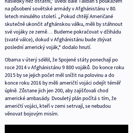
následky než ostatní,“ uvedl dále Taliban s poukazem
na působení sovětské armády v Afghánistánu v 80.
letech minulého století. „Pokud chtějí Američané
skutečně ukončit afghánskou válku, měli by stáhnout
své vojáky ze země… Budeme pokračovat v džihádu
(svaté válce), dokud v Afghánistánu bude zbývat
poslední americký voják,“ dodalo hnutí.
Obama v úterý sdělil, že Spojené státy ponechají po
roce 2014 v Afghánistánu 9 800 vojáků. Do konce roku
2015 by se jejich počet měl snížit na polovinu a do
konce roku 2016 by měli američtí vojáci odejít téměř
úplně. Zůstane jich jen 200, aby zajišťovali chod
americké ambasády. Dvouletý plán počítá s tím, že
američtí vojáci, kteří v zemi setrvají, se nebudou
věnovat bojovým misím.