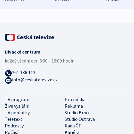
zdravotní rady
bezpečnostní
mezinárodní 
expert
Divácké centrum
každý všední den:
8:00—16:00 hodin
261 136 113
info@ceskatelevize.cz
TV program
Pro média
Živé vysílání
Reklama
TV poplatky
Studio Brno
Teletext
Studio Ostrava
Podcasty
Rada ČT
Počasí
Kariéra