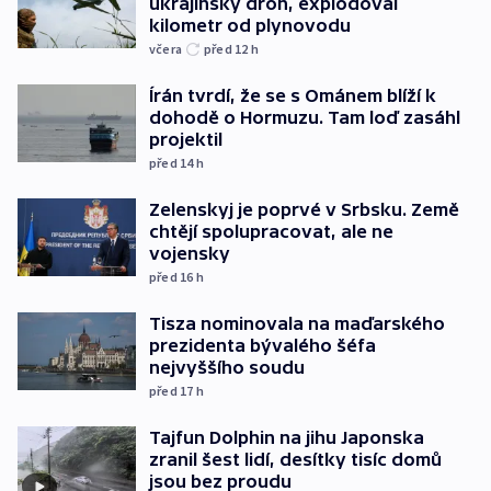
ukrajinský dron, explodoval
kilometr od plynovodu
včera
před 12
h
Írán tvrdí, že se s Ománem blíží k
dohodě o Hormuzu. Tam loď zasáhl
projektil
před 14
h
Zelenskyj je poprvé v Srbsku. Země
chtějí spolupracovat, ale ne
vojensky
před 16
h
Tisza nominovala na maďarského
prezidenta bývalého šéfa
nejvyššího soudu
před 17
h
Tajfun Dolphin na jihu Japonska
zranil šest lidí, desítky tisíc domů
jsou bez proudu