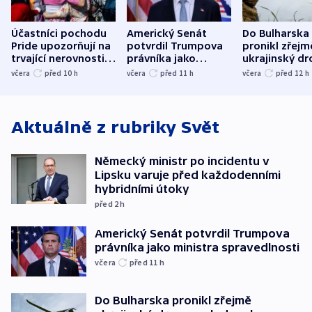
Účastníci pochodu
Americký Senát
Do Bulharska
Pride upozorňují na
potvrdil Trumpova
pronikl zřejm
trvající nerovnosti i
právníka jako
ukrajinský dr
společenskou
ministra
explodoval k
včera
před 10
h
včera
před 11
h
včera
před 12
h
atmosféru
spravedlnosti
od plynovod
Aktuálně z rubriky
Svět
Německý ministr po incidentu v
Lipsku varuje před každodenními
hybridními útoky
před 2
h
Americký Senát potvrdil Trumpova
právníka jako ministra spravedlnosti
včera
před 11
h
Do Bulharska pronikl zřejmě