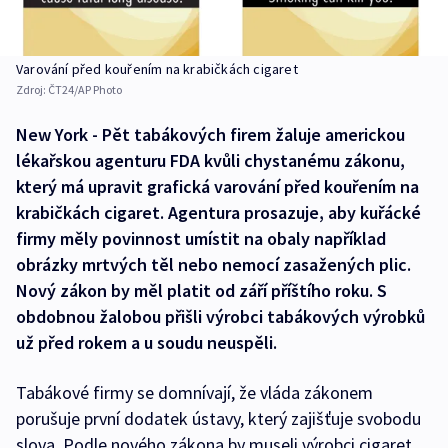
Varování před kouřením na krabičkách cigaret
Zdroj:
ČT24/AP Photo
New York - Pět tabákových firem žaluje americkou
lékařskou agenturu FDA kvůli chystanému zákonu,
který má upravit grafická varování před kouřením na
krabičkách cigaret. Agentura prosazuje, aby kuřácké
firmy měly povinnost umístit na obaly například
obrázky mrtvých těl nebo nemocí zasažených plic.
Nový zákon by měl platit od září příštího roku. S
obdobnou žalobou přišli výrobci tabákových výrobků
už před rokem a u soudu neuspěli.
Tabákové firmy se domnívají, že vláda zákonem
porušuje první dodatek ústavy, který zajišťuje svobodu
slova. Podle nového zákona by museli výrobci cigaret