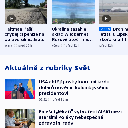
Hejtmani řeší
Ukrajina zasáhla
Dron n
VIDEO
chybějící peníze na
sklad Wildberries,
letišti u Lips
opravu silnic. Jsou
Rusové útočili na
skoro kilo trh
nenárokové, namítá
trh, hasiče či
indicie ukazuj
včera
před 10
h
včera
před 11
h
před 11
h
ministerstvo
stadion
Rusko
Aktuálně z rubriky
Svět
USA chtějí poskytnout miliardu
dolarů novému kolumbijskému
prezidentovi
06:51
před 11
m
Falešní „lékaři“ vytvoření AI šíří mezi
staršími Poláky nebezpečné
zdravotní rady