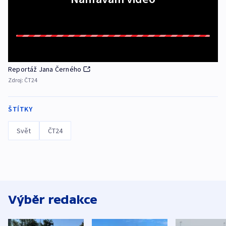
Reportáž Jana Černého
Zdroj:
ČT24
ŠTÍTKY
Svět
ČT24
Výběr redakce