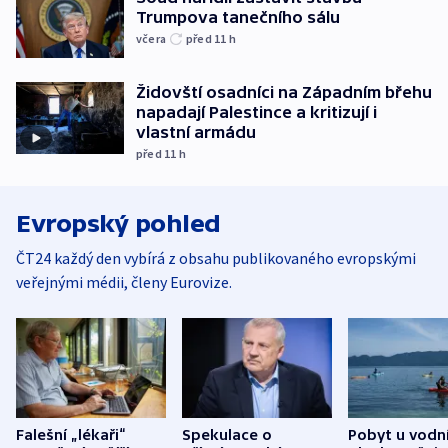
Trumpova tanečního sálu
včera
před 11
h
Židovští osadníci na Západním břehu
napadají Palestince a kritizují i
vlastní armádu
před 11
h
Evropský pohled
ČT24 každý den vybírá z obsahu publikovaného evropskými
veřejnými médii, členy Eurovize.
Falešní „lékaři“
Spekulace o
Pobyt u vodn