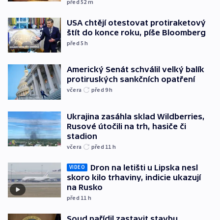
před 52
m
USA chtějí otestovat protiraketový
štít do konce roku, píše Bloomberg
před 5
h
Americký Senát schválil velký balík
protiruských sankčních opatření
včera
před 9
h
Ukrajina zasáhla sklad Wildberries,
Rusové útočili na trh, hasiče či
stadion
včera
před 11
h
Dron na letišti u Lipska nesl
VIDEO
skoro kilo trhaviny, indicie ukazují
na Rusko
před 11
h
Soud nařídil zastavit stavbu