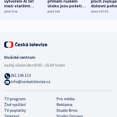
vytvoření AI šíří
přímém ruském
ploch zvyšuje
mezi staršími
útoku jsou pošetilé,
duševní poho
Poláky nebezpečné
míní estonský
ukázala
před 52
m
před 14
h
včera v 07:30
zdravotní rady
bezpečnostní
mezinárodní 
expert
Divácké centrum
každý všední den:
8:00—16:00 hodin
261 136 113
info@ceskatelevize.cz
TV program
Pro média
Živé vysílání
Reklama
TV poplatky
Studio Brno
Teletext
Studio Ostrava