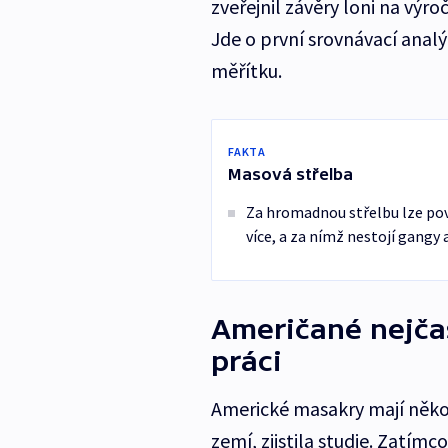
zveřejnil závěry loni na výr
Jde o první srovnávací analý
měřítku.
FAKTA
Masová střelba
Za hromadnou střelbu lze pova
více, a za nímž nestojí gangy 
Američané nejčas
práci
Americké masakry mají několi
zemí, zjistila studie. Zatím