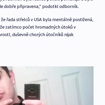
e dobře připravena,“ podotkl odborník.
 že řada střelců v USA byla mentálně postižená,
lo, že zatímco počet hromadných útoků v
rostl, duševně chorých útočníků nijak