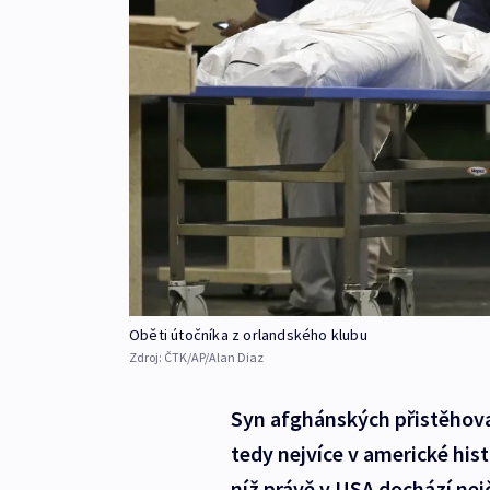
Oběti útočníka z orlandského klubu
Zdroj:
ČTK/AP/Alan Diaz
Syn afghánských přistěhova
tedy nejvíce v americké hist
níž právě v USA dochází nejč