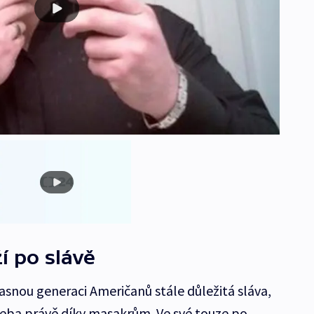
ží po slávě
asnou generaci Američanů stále důležitá sláva,
řeba právě díky masakrům. Ve své touze po