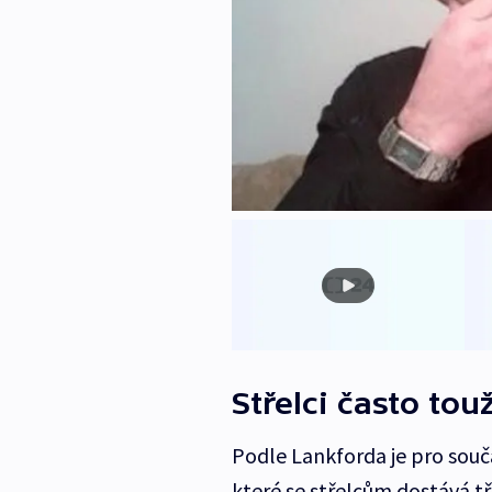
Střelci často tou
Podle Lankforda je pro souč
které se střelcům dostává t