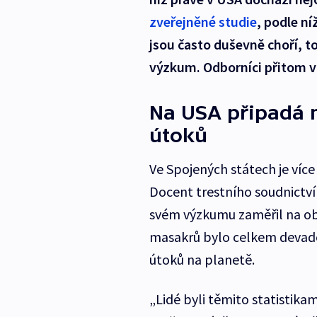
zveřejněné studie
, podle ní
jsou často duševně choří, to
výzkum. Odborníci přitom v
Na USA připadá m
útoků
Ve Spojených státech je více
Docent trestního soudnictví
svém výzkumu zaměřil na ob
masakrů bylo celkem devade
útoků na planetě.
„Lidé byli těmito statistika