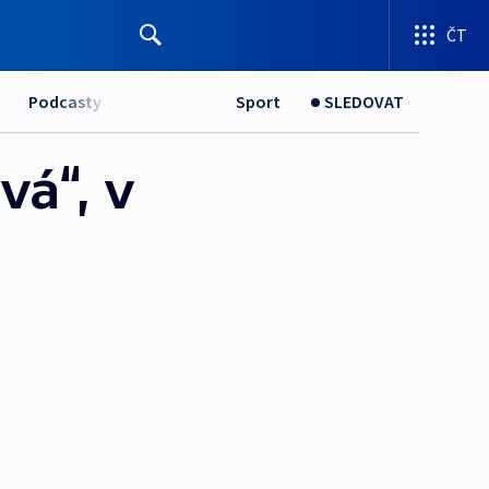
ČT
Podcasty
Sport
SLEDOVAT
vá“, v