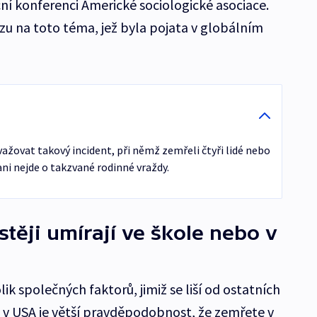
oční konferenci Americké sociologické asociace.
zu na toto téma, jež byla pojata v globálním
žovat takový incident, při němž zemřeli čtyři lidé nebo
ani nejde o takzvané rodinné vraždy.
těji umírají ve škole nebo v
k společných faktorů, jimiž se liší od ostatních
co v USA je větší pravděpodobnost, že zemřete v