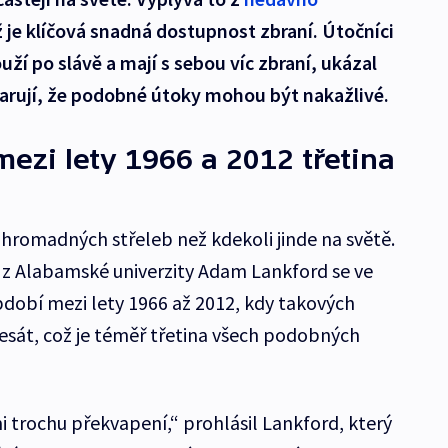
ž je klíčová snadná dostupnost zbraní. Útočníci
uží po slávě a mají s sebou víc zbraní, ukázal
arují, že podobné útoky mohou být nakažlivé.
ezi lety 1966 a 2012 třetina
 hromadných střeleb než kdekoli jinde na světě.
 z Alabamské univerzity Adam Lankford se ve
dobí mezi lety 1966 až 2012, kdy takových
sát, což je téměř třetina všech podobných
mi trochu překvapení,“ prohlásil Lankford, který