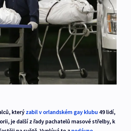
lců, který
zabil v orlandském gay klubu
49 lidí,
orii, je další z řady pachatelů masové střelby, k
astěji na světě. Vyplývá to z
nedávno