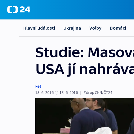
Hlavní události
Ukrajina
Volby
Domácí
Studie: Masová
USA jí nahráv
ket
13. 6. 2016
13. 6. 2016
|
Zdroj:
CNN/ČT24