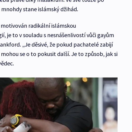
 se mnohdy stane islámský džihád.
 motivován radikální islámskou
í, je to v souladu s nesnášenlivostí vůči gayům
nkford. „Je děsivé, že pokud pachatelé zabijí
, mohou se o to pokusit další. Je to způsob, jak si
vědec.