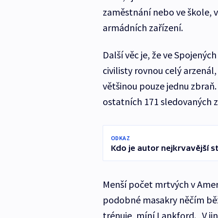
zaměstnání nebo ve škole, v
armádních zařízení.
Další věc je, že ve Spojených
civilisty rovnou celý arzenál,
většinou pouze jednu zbraň. 
ostatních 171 sledovaných ze
ODKAZ
Kdo je autor nejkrvavější st
Menší počet mrtvých v Americ
podobné masakry něčím běžn
trénuje, míní Lankford. „V j