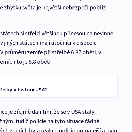
e zbytku světa je největší nebezpečí poblíž
 státech si střelci většinou přinesou na nevinné
 v jiných státech mají útočníci k dispozici
V průměru zemře při střelbě 6,87 oběti, v
mích to je 8,8 oběti.
řelby v historii USA?
e je zřejmě dán tím, že se v USA staly
ým, tudíž policie na tyto situace řádně
iných zemích byla reakce policie pomalejší a bylo