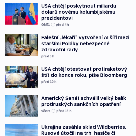
USA chtějí poskytnout miliardu
dolarů novému kolumbijskému
prezidentovi
06:51
před 4
h
Falešní „lékaři“ vytvoření AI šíří mezi
staršími Poláky nebezpečné
zdravotní rady
před 5
h
USA chtějí otestovat protiraketový
štít do konce roku, píše Bloomberg
před 10
h
Americký Senát schválil velký balík
protiruských sankčních opatření
včera
před 13
h
Ukrajina zasáhla sklad Wildberries,
Rusové útočili na trh, hasiče či