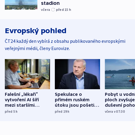
stadion
včera
před 15
h
Evropský pohled
ČT24 každý den vybírá z obsahu publikovaného evropskými
veřejnými médii, členy Eurovize.
Falešní „lékaři“
Spekulace o
Pobyt u vodn
vytvoření AI šíří
přímém ruském
ploch zvyšuje
mezi staršími
útoku jsou pošetilé,
duševní poho
Poláky nebezpečné
míní estonský
ukázala
před 5
h
před 19
h
včera v 07:30
zdravotní rady
bezpečnostní
mezinárodní 
expert