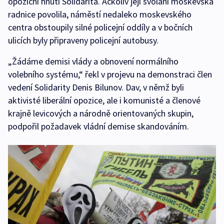
opoziční hnutí Solidarita. Ačkoliv její svolání moskevská
radnice povolila, náměstí nedaleko moskevského
centra obstoupily silné policejní oddíly a v bočních
ulicích byly připraveny policejní autobusy.
„Žádáme demisi vlády a obnovení normálního
volebního systému,“ řekl v projevu na demonstraci člen
vedení Solidarity Denis Bilunov. Dav, v němž byli
aktivisté liberální opozice, ale i komunisté a členové
krajně levicových a národně orientovaných skupin,
podpořil požadavek vládní demise skandováním.