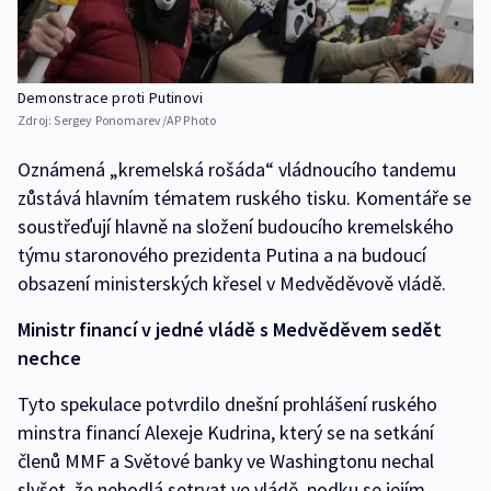
Demonstrace proti Putinovi
Zdroj:
Sergey Ponomarev/AP Photo
Oznámená „kremelská rošáda“ vládnoucího tandemu
zůstává hlavním tématem ruského tisku. Komentáře se
soustřeďují hlavně na složení budoucího kremelského
týmu staronového prezidenta Putina a na budoucí
obsazení ministerských křesel v Medvěděvově vládě.
Ministr financí v jedné vládě s Medvěděvem sedět
nechce
Tyto spekulace potvrdilo dnešní prohlášení ruského
minstra financí Alexeje Kudrina, který se na setkání
členů MMF a Světové banky ve Washingtonu nechal
slyšet, že nehodlá setrvat ve vládě, podku se jejím