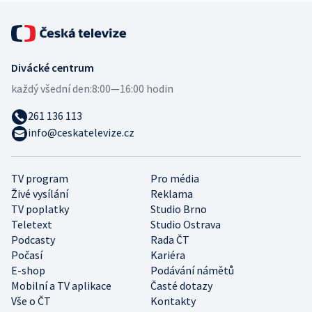
Divácké centrum
každý všední den:
8:00—16:00 hodin
261 136 113
info@ceskatelevize.cz
TV program
Pro média
Živé vysílání
Reklama
TV poplatky
Studio Brno
Teletext
Studio Ostrava
Podcasty
Rada ČT
Počasí
Kariéra
E-shop
Podávání námětů
Mobilní a TV aplikace
Časté dotazy
Vše o ČT
Kontakty