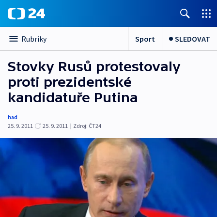
Sport
SLEDOVAT
Rubriky
Stovky Rusů protestovaly
proti prezidentské
kandidatuře Putina
had
25. 9. 2011
25. 9. 2011
|
Zdroj:
ČT24