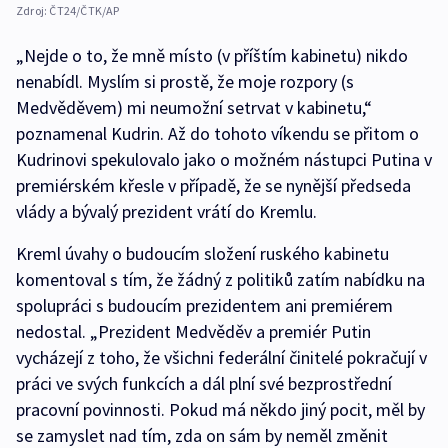
Zdroj:
ČT24/ČTK/AP
„Nejde o to, že mně místo (v příštím kabinetu) nikdo
nenabídl. Myslím si prostě, že moje rozpory (s
Medvěděvem) mi neumožní setrvat v kabinetu,“
poznamenal Kudrin. Až do tohoto víkendu se přitom o
Kudrinovi spekulovalo jako o možném nástupci Putina v
premiérském křesle v případě, že se nynější předseda
vlády a bývalý prezident vrátí do Kremlu.
Kreml úvahy o budoucím složení ruského kabinetu
komentoval s tím, že žádný z politiků zatím nabídku na
spolupráci s budoucím prezidentem ani premiérem
nedostal. „Prezident Medvěděv a premiér Putin
vycházejí z toho, že všichni federální činitelé pokračují v
práci ve svých funkcích a dál plní své bezprostřední
pracovní povinnosti. Pokud má někdo jiný pocit, měl by
se zamyslet nad tím, zda on sám by neměl změnit