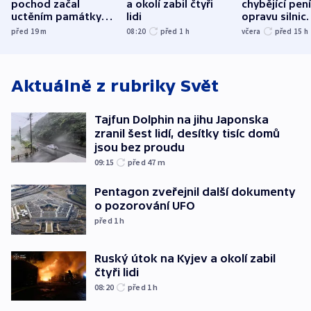
pochod začal
a okolí zabil čtyři
chybějící pen
uctěním památky
lidi
opravu silnic.
obětí berlínského
nenárokové, 
před 19
m
08:20
před 1
h
včera
před 15
h
útoku
ministerstvo
Aktuálně z rubriky
Svět
Tajfun Dolphin na jihu Japonska
zranil šest lidí, desítky tisíc domů
jsou bez proudu
09:15
před 47
m
Pentagon zveřejnil další dokumenty
o pozorování UFO
před 1
h
Ruský útok na Kyjev a okolí zabil
čtyři lidi
08:20
před 1
h