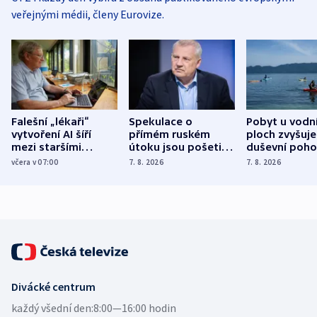
veřejnými médii, členy Eurovize.
Falešní „lékaři“
Spekulace o
Pobyt u vodn
vytvoření AI šíří
přímém ruském
ploch zvyšuje
mezi staršími
útoku jsou pošetilé,
duševní poho
Poláky nebezpečné
míní estonský
ukázala
včera v 07:00
7. 8. 2026
7. 8. 2026
zdravotní rady
bezpečnostní
mezinárodní 
expert
Divácké centrum
každý všední den:
8:00—16:00 hodin