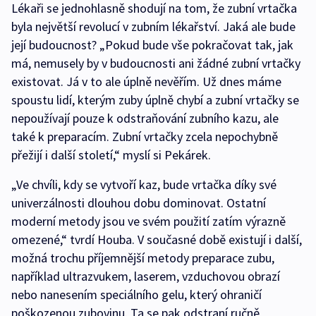
Lékaři se jednohlasně shodují na tom, že zubní vrtačka
byla největší revolucí v zubním lékařství. Jaká ale bude
její budoucnost? „Pokud bude vše pokračovat tak, jak
má, nemusely by v budoucnosti ani žádné zubní vrtačky
existovat. Já v to ale úplně nevěřím. Už dnes máme
spoustu lidí, kterým zuby úplně chybí a zubní vrtačky se
nepoužívají pouze k odstraňování zubního kazu, ale
také k preparacím. Zubní vrtačky zcela nepochybně
přežijí i další století,“ myslí si Pekárek.
„Ve chvíli, kdy se vytvoří kaz, bude vrtačka díky své
univerzálnosti dlouhou dobu dominovat. Ostatní
moderní metody jsou ve svém použití zatím výrazně
omezené,“ tvrdí Houba. V současné době existují i další,
možná trochu příjemnější metody preparace zubu,
například ultrazvukem, laserem, vzduchovou obrazí
nebo nanesením speciálního gelu, který ohraničí
poškozenou zubovinu. Ta se pak odstraní ručně