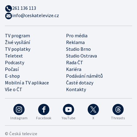
261 136 113
info@ceskatelevize.cz
TV program
Pro média
Živé vysílání
Reklama
TV poplatky
Studio Brno
Teletext
Studio Ostrava
Podcasty
Rada ČT
Počasí
Kariéra
E-shop
Podávání námětů
Mobilní a TV aplikace
Časté dotazy
Vše o ČT
Kontakty
Instagram
Facebook
YouTube
X
Threads
© Česká televize