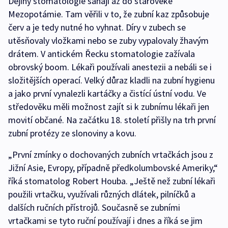
Dějiny stomatologie sahají až do starověké
Mezopotámie. Tam věřili v to, že zubní kaz způsobuje
červ a je tedy nutné ho vyhnat. Díry v zubech se
utěsňovaly vložkami nebo se zuby vypalovaly žhavým
drátem. V antickém Řecku stomatologie zažívala
obrovský boom. Lékaři používali anestezii a nebáli se i
složitějších operací. Velký důraz kladli na zubní hygienu
a jako první vynalezli kartáčky a čistící ústní vodu. Ve
středověku měli možnost zajít si k zubnímu lékaři jen
movití občané. Na začátku 18. století přišly na trh první
zubní protézy ze slonoviny a kovu.
„První zmínky o dochovaných zubních vrtačkách jsou z
Jižní Asie, Evropy, případně předkolumbovské Ameriky,“
říká stomatolog Robert Houba. „Ještě než zubní lékaři
použili vrtačku, využívali různých dlátek, pilníčků a
dalších ručních přístrojů. Současně se zubními
vrtačkami se tyto ruční používají i dnes a říká se jim