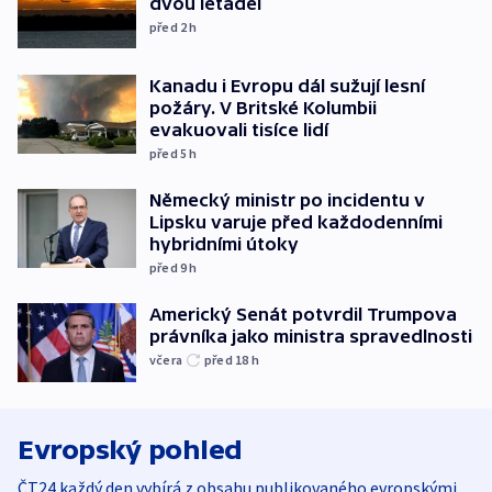
dvou letadel
před 2
h
Kanadu i Evropu dál sužují lesní
požáry. V Britské Kolumbii
evakuovali tisíce lidí
před 5
h
Německý ministr po incidentu v
Lipsku varuje před každodenními
hybridními útoky
před 9
h
Americký Senát potvrdil Trumpova
právníka jako ministra spravedlnosti
včera
před 18
h
Evropský pohled
ČT24 každý den vybírá z obsahu publikovaného evropskými