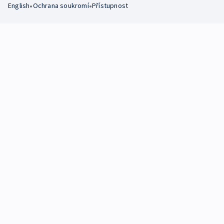
•
•
English
Ochrana soukromí
Přístupnost