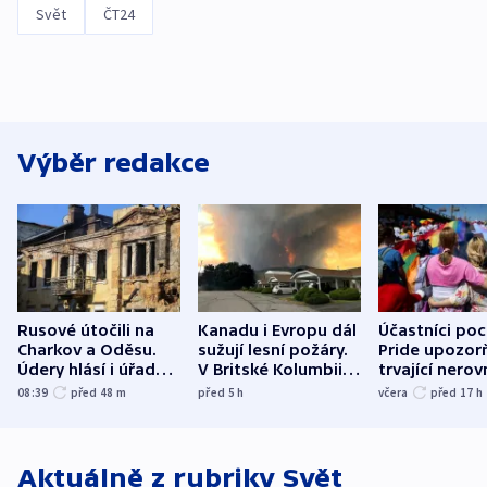
Svět
ČT24
Výběr redakce
Rusové útočili na
Kanadu i Evropu dál
Účastníci po
Charkov a Oděsu.
sužují lesní požáry.
Pride upozorň
Údery hlásí i úřady v
V Britské Kolumbii
trvající nerov
Bělgorodu
evakuovali tisíce lidí
společensko
08:39
před 48
m
před 5
h
včera
před 17
h
atmosféru
Aktuálně z rubriky
Svět