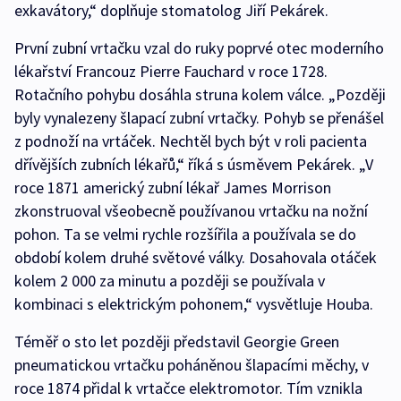
exkavátory,“ doplňuje stomatolog Jiří Pekárek.
První zubní vrtačku vzal do ruky poprvé otec moderního
lékařství Francouz Pierre Fauchard v roce 1728.
Rotačního pohybu dosáhla struna kolem válce. „Později
byly vynalezeny šlapací zubní vrtačky. Pohyb se přenášel
z podnoží na vrtáček. Nechtěl bych být v roli pacienta
dřívějších zubních lékařů,“ říká s úsměvem Pekárek. „V
roce 1871 americký zubní lékař James Morrison
zkonstruoval všeobecně používanou vrtačku na nožní
pohon. Ta se velmi rychle rozšířila a používala se do
období kolem druhé světové války. Dosahovala otáček
kolem 2 000 za minutu a později se používala v
kombinaci s elektrickým pohonem,“ vysvětluje Houba.
Téměř o sto let později představil Georgie Green
pneumatickou vrtačku poháněnou šlapacími měchy, v
roce 1874 přidal k vrtačce elektromotor. Tím vznikla