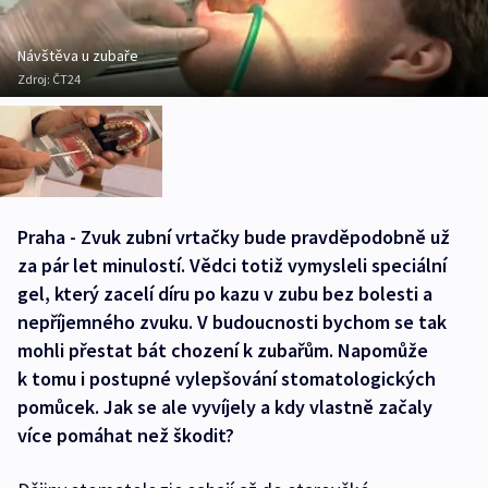
Návštěva u zubaře
Zdroj:
ČT24
Praha - Zvuk zubní vrtačky bude pravděpodobně už
za pár let minulostí. Vědci totiž vymysleli speciální
gel, který zacelí díru po kazu v zubu bez bolesti a
nepříjemného zvuku. V budoucnosti bychom se tak
mohli přestat bát chození k zubařům. Napomůže
k tomu i postupné vylepšování stomatologických
pomůcek. Jak se ale vyvíjely a kdy vlastně začaly
více pomáhat než škodit?