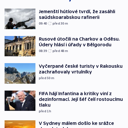
Jemenští hútíové tvrdí, že zasáhli
saúdskoarabskou rafinerii
09:40
před 30
m
Rusové útočili na Charkov a Oděsu.
Údery hlásí i úřady v Bělgorodu
08:39
před 48
m
Vyčerpané české turisty v Rakousku
zachraňovaly vrtulníky
před 50
m
FIFA hájí Infantina a kritiky viní z
dezinformací. Její šéf čelí rostoucímu
tlaku
před 1
h
V Sydney málem došlo ke srážce