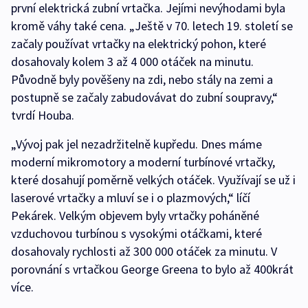
první elektrická zubní vrtačka. Jejími nevýhodami byla
kromě váhy také cena. „Ještě v 70. letech 19. století se
začaly používat vrtačky na elektrický pohon, které
dosahovaly kolem 3 až 4 000 otáček na minutu.
Původně byly pověšeny na zdi, nebo stály na zemi a
postupně se začaly zabudovávat do zubní soupravy,“
tvrdí Houba.
„Vývoj pak jel nezadržitelně kupředu. Dnes máme
moderní mikromotory a moderní turbínové vrtačky,
které dosahují poměrně velkých otáček. Využívají se už i
laserové vrtačky a mluví se i o plazmových,“ líčí
Pekárek. Velkým objevem byly vrtačky poháněné
vzduchovou turbínou s vysokými otáčkami, které
dosahovaly rychlosti až 300 000 otáček za minutu. V
porovnání s vrtačkou George Greena to bylo až 400krát
více.