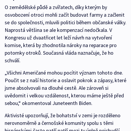
O zemědělské půdě a zvířatech, díky kterým by
osvobození otroci mohli začít budovat farmy a začlenit
se do společnosti, mluvili politici během občanské války.
Naprostá většina se ale kompenzací nedočkala. V
Kongresu už dvaatřicet let leží návrh na vytvoření
komise, která by zhodnotila nároky na reparace pro
potomky otroků. Současná vláda naznačuje, že ho
schválí.
„Všichni Američané mohou pocítit význam tohoto dne.
Poučit se z naší historie a oslavit pokrok a zápasy, které
jsme absolvovali na dlouhé cestě. Ale zároveň si
uvědomit i velkou vzdálenost, kterou máme ještě před
sebou,“ okomentoval Juneteenth Biden.
Aktivisté upozorňují, že bohatství v zemi je rozděleno
nerovnoměrně a černošské komunity spolu s těmi
hispánskými často patří patří mezi ty úplně nejchudší.