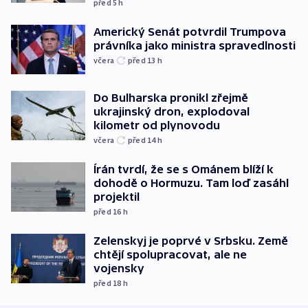
před 5
h
Americký Senát potvrdil Trumpova
právníka jako ministra spravedlnosti
včera
před 13
h
Do Bulharska pronikl zřejmě
ukrajinský dron, explodoval
kilometr od plynovodu
včera
před 14
h
Írán tvrdí, že se s Ománem blíží k
dohodě o Hormuzu. Tam loď zasáhl
projektil
před 16
h
Zelenskyj je poprvé v Srbsku. Země
chtějí spolupracovat, ale ne
vojensky
před 18
h