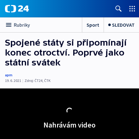
Sport
SLEDOVAT
Rubriky
Spojené státy si připomínají
konec otroctví. Poprvé jako
státní svátek
apm
19. 6. 2021
|
Zdroj:
ČT24
,
ČTK
Nahrávám video