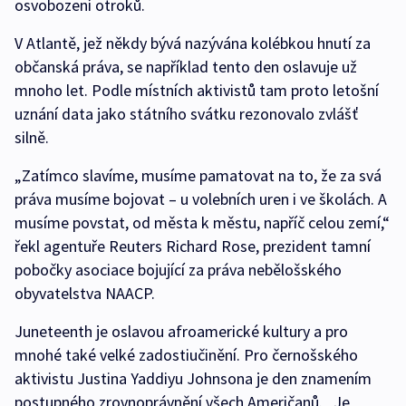
osvobození otroků.
V Atlantě, jež někdy bývá nazývána kolébkou hnutí za
občanská práva, se například tento den oslavuje už
mnoho let. Podle místních aktivistů tam proto letošní
uznání data jako státního svátku rezonovalo zvlášť
silně.
„Zatímco slavíme, musíme pamatovat na to, že za svá
práva musíme bojovat – u volebních uren i ve školách. A
musíme povstat, od města k městu, napříč celou zemí,“
řekl agentuře Reuters Richard Rose, prezident tamní
pobočky asociace bojující za práva nebělošského
obyvatelstva NAACP.
Juneteenth je oslavou afroamerické kultury a pro
mnohé také velké zadostiučinění. Pro černošského
aktivistu Justina Yaddiyu Johnsona je den znamením
postupného zrovnoprávnění všech Američanů. „Je