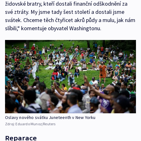
židovské bratry, kteří dostali finanční odškodnění za
své ztráty. My jsme tady šest století a dostali jsme
svátek. Chceme těch čtyřicet akrů půdy a mulu, jak nám
slíbili,“ komentuje obyvatel Washingtonu.
Oslavy nového svátku Juneteenth v New Yorku
Zdroj:
Eduardo Munoz/Reuters
Reparace