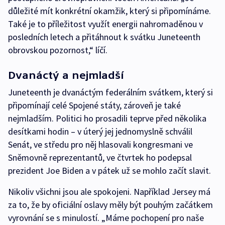
důležité mít konkrétní okamžik, který si připomínáme.
Také je to příležitost využít energii nahromaděnou v
posledních letech a přitáhnout k svátku Juneteenth
obrovskou pozornost,“ líčí.
Dvanáctý a nejmladší
Juneteenth je dvanáctým federálním svátkem, který si
připomínají celé Spojené státy, zároveň je také
nejmladším. Politici ho prosadili teprve před několika
desítkami hodin – v úterý jej jednomyslně schválil
Senát, ve středu pro něj hlasovali kongresmani ve
Sněmovně reprezentantů, ve čtvrtek ho podepsal
prezident Joe Biden a v pátek už se mohlo začít slavit.
Nikoliv všichni jsou ale spokojeni. Například Jersey má
za to, že by oficiální oslavy měly být pouhým začátkem
vyrovnání se s minulostí. „Máme pochopení pro naše