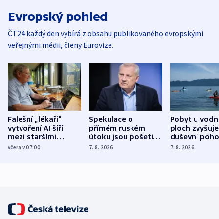
Evropský pohled
ČT24 každý den vybírá z obsahu publikovaného evropskými
veřejnými médii, členy Eurovize.
Falešní „lékaři“
Spekulace o
Pobyt u vodn
vytvoření AI šíří
přímém ruském
ploch zvyšuje
mezi staršími
útoku jsou pošetilé,
duševní poho
Poláky nebezpečné
míní estonský
ukázala
včera v 07:00
7. 8. 2026
7. 8. 2026
zdravotní rady
bezpečnostní
mezinárodní 
expert