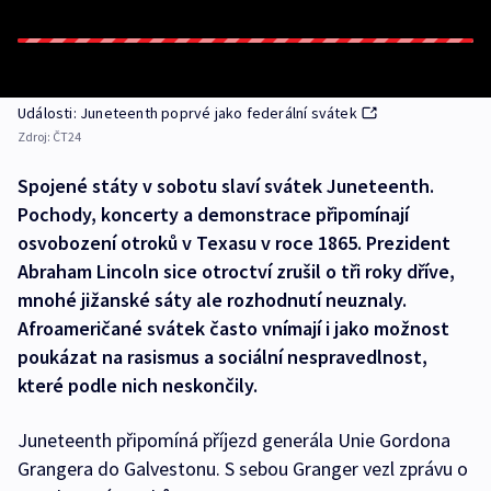
Události: Juneteenth poprvé jako federální svátek
Zdroj:
ČT24
Spojené státy v sobotu slaví svátek Juneteenth.
Pochody, koncerty a demonstrace připomínají
osvobození otroků v Texasu v roce 1865. Prezident
Abraham Lincoln sice otroctví zrušil o tři roky dříve,
mnohé jižanské sáty ale rozhodnutí neuznaly.
Afroameričané svátek často vnímají i jako možnost
poukázat na rasismus a sociální nespravedlnost,
které podle nich neskončily.
Juneteenth připomíná příjezd generála Unie Gordona
Grangera do Galvestonu. S sebou Granger vezl zprávu o