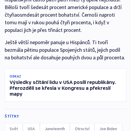
Běloši tvoří šedesát procent americké populace a drží
čtyřiaosmdesát procent bohatství. Černoši naproti
tomu mají v rukou pouhá čtyři procenta, i když v
populaci jich je přes třináct procent.
Ještě větší nepoměr panuje u Hispánců. Ti tvoří
bezmála pětinu populace Spojených států, jejich podíl
na bohatství ale dosahuje pouhých dvou a půl procenta.
ODKAZ
Výsledky sčítání lidu v USA posílí republikány.
Přerozdělí se křesla v Kongresu a překreslí
mapy
ŠTÍTKY
Svět
USA
Juneteenth
Otroctví
Joe Biden