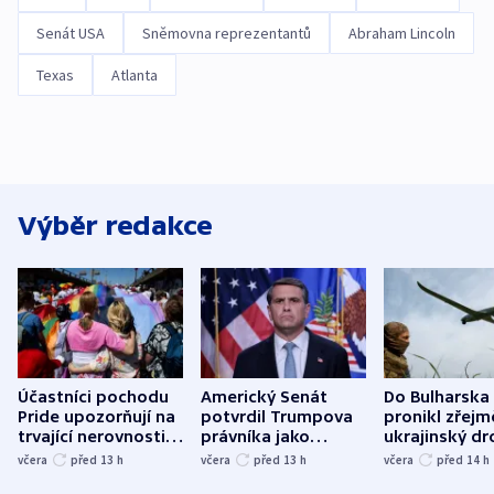
Senát USA
Sněmovna reprezentantů
Abraham Lincoln
Texas
Atlanta
Výběr redakce
Účastníci pochodu
Americký Senát
Do Bulharska
Pride upozorňují na
potvrdil Trumpova
pronikl zřejm
trvající nerovnosti i
právníka jako
ukrajinský dr
společenskou
ministra
explodoval k
včera
před 13
h
včera
před 13
h
včera
před 14
h
atmosféru
spravedlnosti
od plynovod