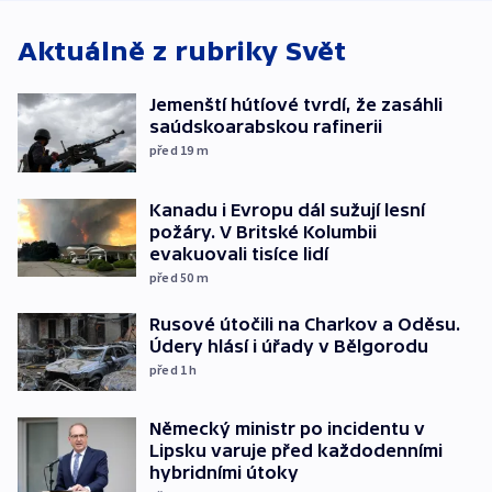
Aktuálně z rubriky
Svět
Jemenští hútíové tvrdí, že zasáhli
saúdskoarabskou rafinerii
před 19
m
Kanadu i Evropu dál sužují lesní
požáry. V Britské Kolumbii
evakuovali tisíce lidí
před 50
m
Rusové útočili na Charkov a Oděsu.
Údery hlásí i úřady v Bělgorodu
před 1
h
Německý ministr po incidentu v
Lipsku varuje před každodenními
hybridními útoky