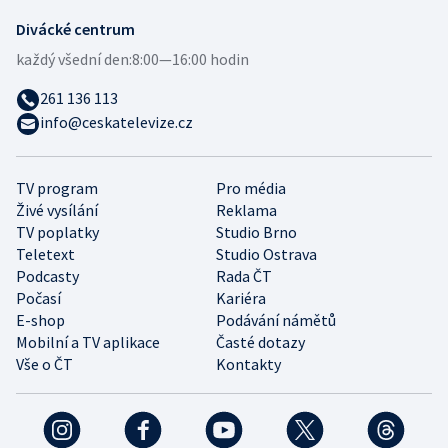
Divácké centrum
každý všední den:
8:00—16:00 hodin
261 136 113
info@ceskatelevize.cz
TV program
Pro média
Živé vysílání
Reklama
TV poplatky
Studio Brno
Teletext
Studio Ostrava
Podcasty
Rada ČT
Počasí
Kariéra
E-shop
Podávání námětů
Mobilní a TV aplikace
Časté dotazy
Vše o ČT
Kontakty