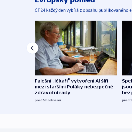
ČT24 každý den vybírá z obsahu publikovaného e
Falešní „lékaři“ vytvoření AI šíří
Spe
mezi staršími Poláky nebezpečné
jsou
zdravotní rady
bez
před 5
hodinami
před 