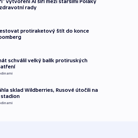
ři“ vytvoření AI šíří mezi staršími Poláky
zdravotní rady
testovat protiraketový štít do konce
loomberg
át schválil velký balík protiruských
atření
odinami
hla sklad Wildberries, Rusové útočili na
i stadion
odinami