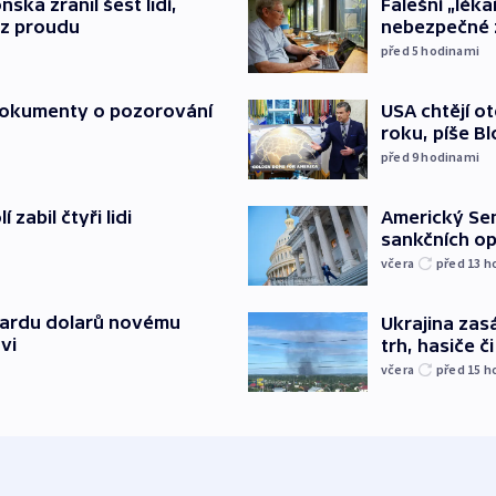
nska zranil šest lidí,
Falešní „léka
ez proudu
nebezpečné 
před 5
hodinami
 dokumenty o pozorování
USA chtějí o
roku, píše B
před 9
hodinami
zabil čtyři lidi
Americký Sen
sankčních op
včera
před 13
h
liardu dolarů novému
Ukrajina zasá
vi
trh, hasiče č
včera
před 15
h