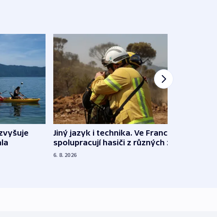
Jiný jazyk i technika. Ve Francii
zvyšuje
„Musí
spolupracují hasiči z různých zemí
la
polit
demo
6. 8. 2026
5. 8. 20