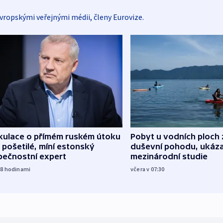
vropskými veřejnými médii, členy Eurovize.
kulace o přímém ruském útoku
Pobyt u vodních ploch 
 pošetilé, míní estonský
duševní pohodu, ukáza
pečnostní expert
mezinárodní studie
18
hodinami
včera v 07:30