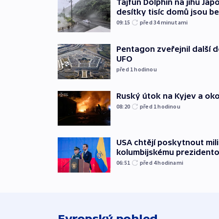
Tajfun Dolphin na jihu Japo
desítky tisíc domů jsou b
09:15
před 34
minutami
Pentagon zveřejnil další
UFO
před 1
hodinou
Ruský útok na Kyjev a okolí 
08:20
před 1
hodinou
USA chtějí poskytnout mi
kolumbijskému prezidento
06:51
před 4
hodinami
Evropský pohled