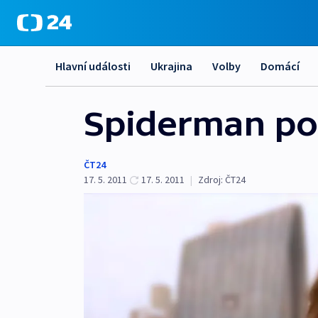
Hlavní události
Ukrajina
Volby
Domácí
Spiderman pok
ČT24
17. 5. 2011
17. 5. 2011
|
Zdroj:
ČT24