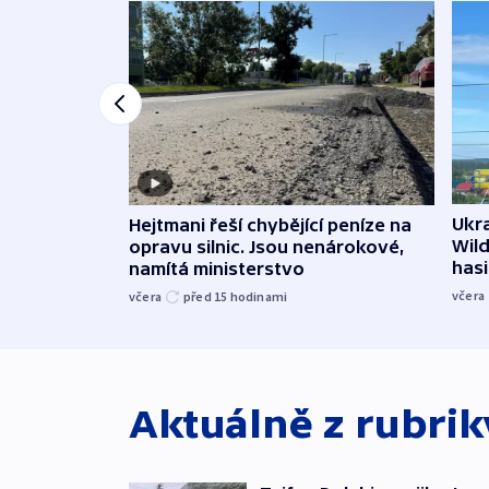
Ukra
Hejtmani řeší chybějící peníze na
Wild
opravu silnic. Jsou nenárokové,
hasi
namítá ministerstvo
včera
včera
před 15
hodinami
Aktuálně z rubri