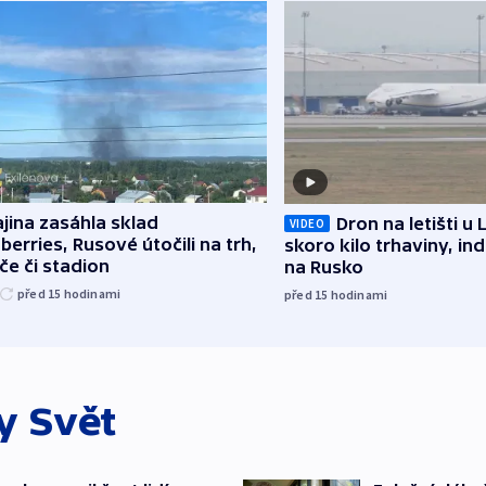
jina zasáhla sklad
Dron na letišti u 
VIDEO
berries, Rusové útočili na trh,
skoro kilo trhaviny, ind
če či stadion
na Rusko
před 15
hodinami
před 15
hodinami
ky
Svět