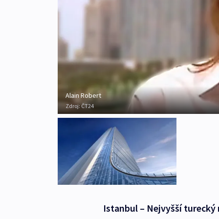
Alain Robert
Zdroj:
ČT24
Istanbul – Nejvyšší tureck