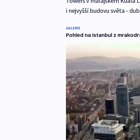
Towers v malajském Kuala Lu
i nejvyšší budovu světa - du
GALERIE
Pohled na Istanbul z mrakodr