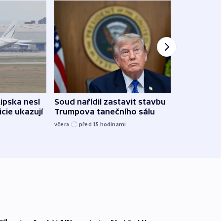
Lipska nesl
Soud nařídil zastavit stavbu
Žido
icie ukazují
Trumpova tanečního sálu
břehu
kriti
včera
před 15
hodinami
před 1