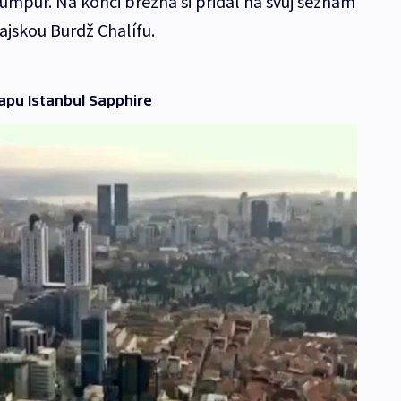
mpur. Na konci března si přidal na svůj seznam
bajskou Burdž Chalífu.
apu Istanbul Sapphire