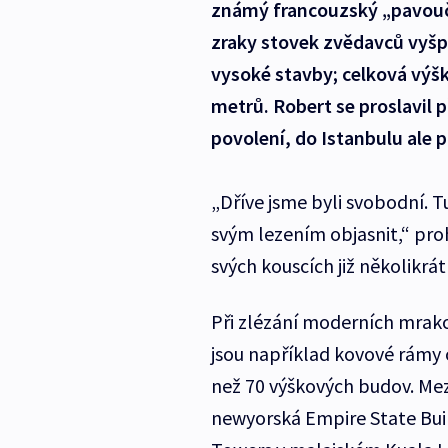
známý francouzský „pavou
zraky stovek zvědavců vyšp
vysoké stavby; celková výš
metrů. Robert se proslavil
povolení, do Istanbulu ale p
„Dříve jsme byli svobodní. T
svým lezením objasnit,“ proh
svých kouscích již několikrát
Při zlézání moderních mrak
jsou například kovové rámy o
než 70 výškových budov. Mezi
newyorská Empire State Buil