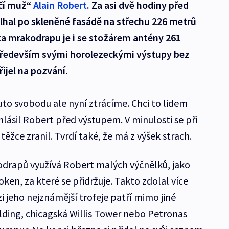
čí muž“
Alain Robert
. Za asi dvě hodiny před
lhal po skleněné fasádě na střechu 226 metrů
ka mrakodrapu je i se stožárem antény 261
 především svými horolezeckými výstupy bez
řijel na pozvání.
uto svobodu ale nyní ztrácíme. Chci to lidem
lásil Robert před výstupem. V minulosti se při
 těžce zranil. Tvrdí také, že má z výšek strach.
odrapů využívá Robert malých výčnělků, jako
ken, za které se přidržuje. Takto zdolal více
 jeho nejznámější trofeje patří mimo jiné
ding, chicagská Willis Tower nebo Petronas