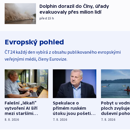
Dolphin dorazil do Číny, úřady
evakuovaly přes milion lidí
před 15
h
Evropský pohled
ČT24 každý den vybírá z obsahu publikovaného evropskými
veřejnými médii, členy Eurovize.
Falešní „lékaři“
Spekulace o
Pobyt u vodn
vytvoření AI šíří
přímém ruském
ploch zvyšuje
mezi staršími
útoku jsou pošetilé,
duševní poho
Poláky nebezpečné
míní estonský
ukázala
8. 8. 2026
7. 8. 2026
7. 8. 2026
zdravotní rady
bezpečnostní
mezinárodní 
expert