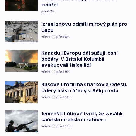
zemřel
před 2
h
Izrael znovu odmítl mírový plán pro
Gazu
včera
před 8
h
Kanadu i Evropu dál sužují lesní
požáry. V Britské Kolumbii
evakuovali tisíce lidí
včera
před 9
h
Rusové útočili na Charkov a Oděsu.
Údery hlásí i úřady v Bělgorodu
včera
před 11
h
Jemenští hútíové tvrdí, že zasáhli
saúdskoarabskou rafinerii
včera
před 13
h