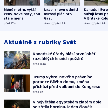
Méně metrů, vyšší
Izrael znovu odmítl
Kanadu i Evro
ceny. Nové byty jsou
mírový plán pro
sužují lesní p
stále menší
Gazu
V Britské Kol
evakuovali tis
před 37
m
včera
před 8
h
včera
před 9
h
Aktuálně z rubriky
Svět
Kanadské úřady hlásí první oběť
rozsáhlých lesních požárů
před 16
m
Trump vybral nového právního
poradce Bílého domu, změna
přichází před volbami do Kongresu
před 1
h
V největším egyptském zlatém dole
se zřítila hornina, jeden člověk