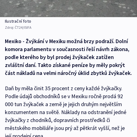
Ilustrační foto
Zdroj:
ČT24/ISIFA
Mexiko - Žvýkání v Mexiku možná brzy podraží. Dolní
komora parlamentu v současnosti řeší návrh zákona,
podle kterého by byl prodej žvýkaček zatížen
zvláštní daní. Takto získané peníze by měly pokrýt
část nákladů na velmi náročný úklid zbytků žvýkaček.
Daň by měla činit 35 procent z ceny každé žvýkačky.
Podle údajů obchodníků se v Mexiku ročně prodá 92
000 tun žvýkaček a země je jejich druhým největším
konzumentem na světě. Náklady na odstranění jedné
žvýkačky z chodníků, dopravních prostředků či
městského mobiliáře jsou prý až pětkrát vyšší, než je
její prodejní cena.