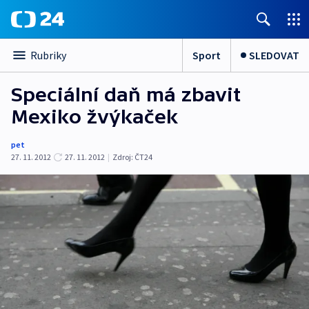
Sport
SLEDOVAT
Rubriky
Speciální daň má zbavit
Mexiko žvýkaček
pet
27. 11. 2012
27. 11. 2012
|
Zdroj:
ČT24