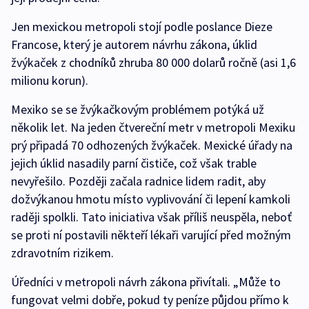
Jen mexickou metropoli stojí podle poslance Dieze
Francose, který je autorem návrhu zákona, úklid
žvýkaček z chodníků zhruba 80 000 dolarů ročně (asi 1,6
milionu korun).
Mexiko se se žvýkačkovým problémem potýká už
několik let. Na jeden čtvereční metr v metropoli Mexiku
prý připadá 70 odhozených žvýkaček. Mexické úřady na
jejich úklid nasadily parní čističe, což však trable
nevyřešilo. Později začala radnice lidem radit, aby
dožvýkanou hmotu místo vyplivování či lepení kamkoli
raději spolkli. Tato iniciativa však příliš neuspěla, neboť
se proti ní postavili někteří lékaři varující před možným
zdravotním rizikem.
Úředníci v metropoli návrh zákona přivítali. „Může to
fungovat velmi dobře, pokud ty peníze půjdou přímo k