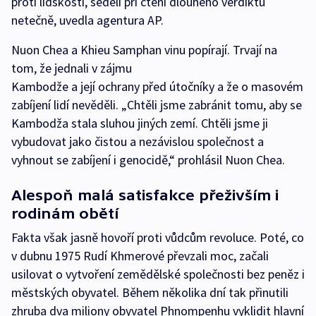
proti lidskosti, seděli při čtení dlouhého verdiktu
netečně, uvedla agentura AP.
Nuon Chea a Khieu Samphan vinu popírají. Trvají na
tom, že jednali v zájmu
Kambodže a její ochrany před útočníky a že o masovém
zabíjení lidí nevěděli. „Chtěli jsme zabránit tomu, aby se
Kambodža stala sluhou jiných zemí. Chtěli jsme ji
vybudovat jako čistou a nezávislou společnost a
vyhnout se zabíjení i genocidě,“ prohlásil Nuon Chea.
Alespoň malá satisfakce přeživším i
rodinám obětí
Fakta však jasně hovoří proti vůdcům revoluce. Poté, co
v dubnu 1975 Rudí Khmerové převzali moc, začali
usilovat o vytvoření zemědělské společnosti bez peněz i
městských obyvatel. Během několika dní tak přinutili
zhruba dva miliony obyvatel Phnompenhu vyklidit hlavní