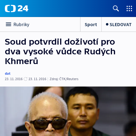
Sport
SLEDOVAT
Rubriky
Soud potvrdil doživotí pro
dva vysoké vůdce Rudých
Khmerů
dat
23. 11. 2016
23. 11. 2016
|
Zdroj:
ČTK/Reuters