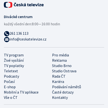
Divácké centrum
každý všední den:
8:00—16:00 hodin
261 136 113
info@ceskatelevize.cz
TV program
Pro média
Živé vysílání
Reklama
TV poplatky
Studio Brno
Teletext
Studio Ostrava
Podcasty
Rada ČT
Počasí
Kariéra
E-shop
Podávání námětů
Mobilní a TV aplikace
Časté dotazy
Vše o ČT
Kontakty