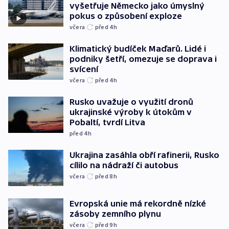
vyšetřuje Německo jako úmyslný
pokus o způsobení exploze
včera
před 4
h
Klimatický budíček Maďarů. Lidé i
podniky šetří, omezuje se doprava i
svícení
včera
před 4
h
Rusko uvažuje o využití dronů
ukrajinské výroby k útokům v
Pobaltí, tvrdí Litva
před 4
h
Ukrajina zasáhla obří rafinerii, Rusko
cílilo na nádraží či autobus
včera
před 8
h
Evropská unie má rekordně nízké
zásoby zemního plynu
včera
před 9
h