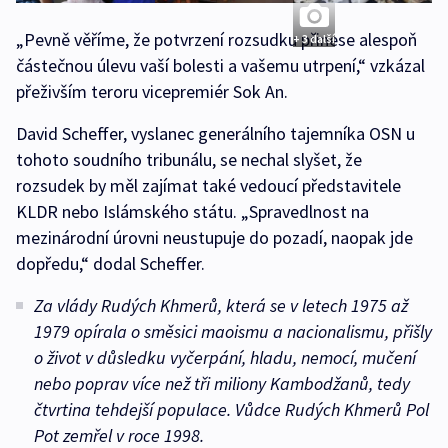
„Pevně věříme, že potvrzení rozsudku přinese alespoň
+ 3 další
částečnou úlevu vaší bolesti a vašemu utrpení,“ vzkázal
přeživším teroru vicepremiér Sok An.
David Scheffer, vyslanec generálního tajemníka OSN u
tohoto soudního tribunálu, se nechal slyšet, že
rozsudek by měl zajímat také vedoucí představitele
KLDR nebo Islámského státu. „Spravedlnost na
mezinárodní úrovni neustupuje do pozadí, naopak jde
dopředu,“ dodal Scheffer.
Za vlády Rudých Khmerů, která se v letech 1975 až
1979 opírala o směsici maoismu a nacionalismu, přišly
o život v důsledku vyčerpání, hladu, nemocí, mučení
nebo poprav více než tři miliony Kambodžanů, tedy
čtvrtina tehdejší populace. Vůdce Rudých Khmerů Pol
Pot zemřel v roce 1998.