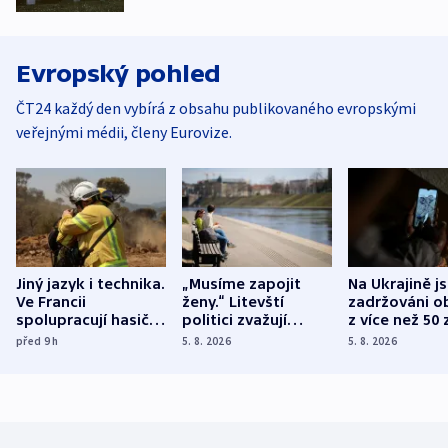
Evropský pohled
ČT24 každý den vybírá z obsahu publikovaného evropskými
veřejnými médii, členy Eurovize.
Jiný jazyk i technika.
„Musíme zapojit
Na Ukrajině j
Ve Francii
ženy.“ Litevští
zadržováni o
spolupracují hasiči z
politici zvažují
z více než 50 
různých zemí
dohodu o
Bojovali na s
před 9
h
5. 8. 2026
5. 8. 2026
demografii
Ruska