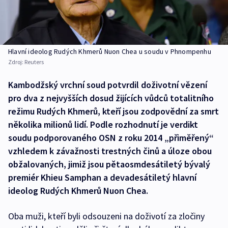
Hlavní ideolog Rudých Khmerů Nuon Chea u soudu v Phnompenhu
Zdroj:
Reuters
Kambodžský vrchní soud potvrdil doživotní vězení
pro dva z nejvyšších dosud žijících vůdců totalitního
režimu Rudých Khmerů, kteří jsou zodpovědní za smrt
několika milionů lidí. Podle rozhodnutí je verdikt
soudu podporovaného OSN z roku 2014 „přiměřený“
vzhledem k závažnosti trestných činů a úloze obou
obžalovaných, jimiž jsou pětaosmdesátiletý bývalý
premiér Khieu Samphan a devadesátiletý hlavní
ideolog Rudých Khmerů Nuon Chea.
Oba muži, kteří byli odsouzeni na doživotí za zločiny