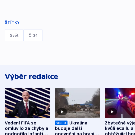
ŠTÍTKY
Svět
ČT24
Výběr redakce
Vedení FIFA se
Ukrajina
Zbytečné výj
VIDEO
omluvilo za chyby a
buduje další
kvůli eCallu a
podpořilo Infantina.
opevnění na hranici
obtěžující ho