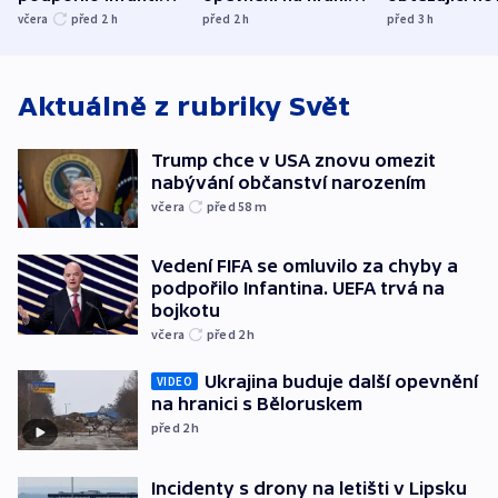
UEFA trvá na
s Běloruskem
zdržují záchr
včera
před 2
h
před 2
h
před 3
h
bojkotu
Aktuálně z rubriky
Svět
Trump chce v USA znovu omezit
nabývání občanství narozením
včera
před 58
m
Vedení FIFA se omluvilo za chyby a
podpořilo Infantina. UEFA trvá na
bojkotu
včera
před 2
h
Ukrajina buduje další opevnění
VIDEO
na hranici s Běloruskem
před 2
h
Incidenty s drony na letišti v Lipsku