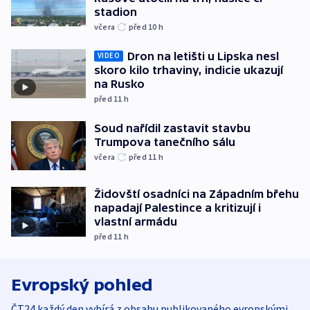
stadion
včera
před 10
h
Dron na letišti u Lipska nesl
VIDEO
skoro kilo trhaviny, indicie ukazují
na Rusko
před 11
h
Soud nařídil zastavit stavbu
Trumpova tanečního sálu
včera
před 11
h
Židovští osadníci na Západním břehu
napadají Palestince a kritizují i
vlastní armádu
před 11
h
Evropský pohled
ČT24 každý den vybírá z obsahu publikovaného evropskými