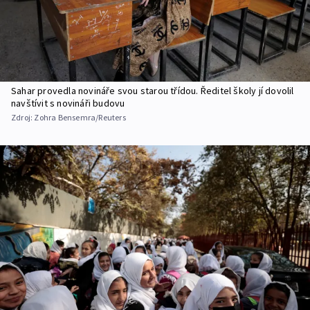
Sahar provedla novináře svou starou třídou. Ředitel školy jí dovolil
navštívit s novináři budovu
Zdroj:
Zohra Bensemra/Reuters