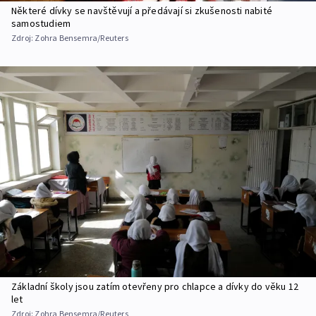
Některé dívky se navštěvují a předávají si zkušenosti nabité
samostudiem
Zdroj:
Zohra Bensemra/Reuters
Základní školy jsou zatím otevřeny pro chlapce a dívky do věku 12
let
Zdroj:
Zohra Bensemra/Reuters