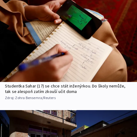
Studentka Sahar (17) se chce stát inženýrkou. Do školy nemůže,
tak se alespoň zatím zkouší učit doma
Zdroj:
Zohra Bensemra/Reuters