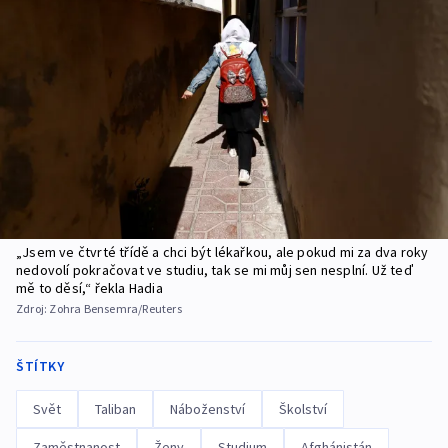
„Jsem ve čtvrté třídě a chci být lékařkou, ale pokud mi za dva roky
nedovolí pokračovat ve studiu, tak se mi můj sen nesplní. Už teď
mě to děsí,“ řekla Hadia
Zdroj:
Zohra Bensemra/Reuters
ŠTÍTKY
Svět
Taliban
Náboženství
Školství
Zaměstnanost
Ženy
Studium
Afghánistán