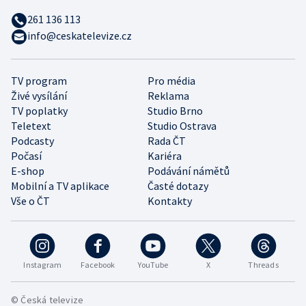
261 136 113
info@ceskatelevize.cz
TV program
Pro média
Živé vysílání
Reklama
TV poplatky
Studio Brno
Teletext
Studio Ostrava
Podcasty
Rada ČT
Počasí
Kariéra
E-shop
Podávání námětů
Mobilní a TV aplikace
Časté dotazy
Vše o ČT
Kontakty
Instagram
Facebook
YouTube
X
Threads
© Česká televize