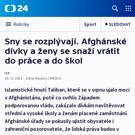
Sport
SLEDOVAT
Rubriky
Sny se rozplývají. Afghánské
dívky a ženy se snaží vrátit
do práce a do škol
ize
10. 11. 2021
|
Zdroj:
Reuters
,
UNESCO
Islamistické hnutí Taliban, které se v srpnu ujalo moci
v Afghánistánu, poté co svrhlo Západem
podporovanou vládu, zakázalo dívkám navštěvovat
střední a vysoké školy a ženám placené zaměstnání.
Afghánské úřady se pokusily ujistit obyvatele i
zahraniční pozorovatele, že lidská práva budou v