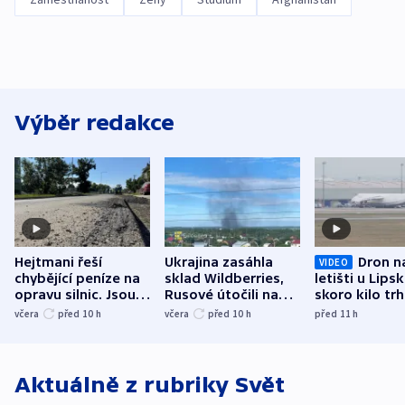
Výběr redakce
Hejtmani řeší
Ukrajina zasáhla
Dron n
VIDEO
chybějící peníze na
sklad Wildberries,
letišti u Lips
opravu silnic. Jsou
Rusové útočili na
skoro kilo trh
nenárokové, namítá
trh, hasiče či
indicie ukazuj
včera
před 10
h
včera
před 10
h
před 11
h
ministerstvo
stadion
Rusko
Aktuálně z rubriky
Svět