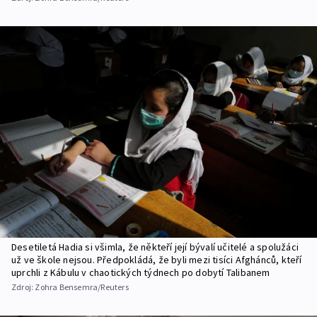
Desetiletá Hadia si všimla, že někteří její bývalí učitelé a spolužáci
už ve škole nejsou. Předpokládá, že byli mezi tisíci Afghánců, kteří
uprchli z Kábulu v chaotických týdnech po dobytí Talibanem
Zdroj:
Zohra Bensemra/Reuters