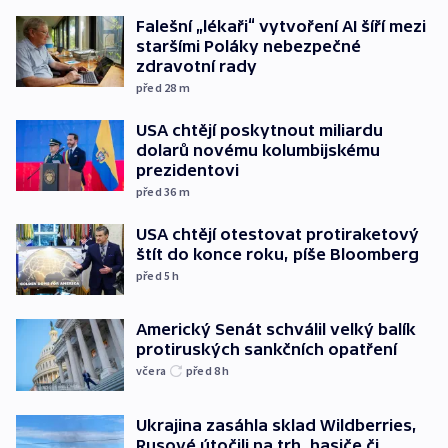
Falešní „lékaři“ vytvoření AI šíří mezi
staršími Poláky nebezpečné
zdravotní rady
před 28
m
USA chtějí poskytnout miliardu
dolarů novému kolumbijskému
prezidentovi
před 36
m
USA chtějí otestovat protiraketový
štít do konce roku, píše Bloomberg
před 5
h
Americký Senát schválil velký balík
protiruských sankčních opatření
včera
před 8
h
Ukrajina zasáhla sklad Wildberries,
Rusové útočili na trh, hasiče či