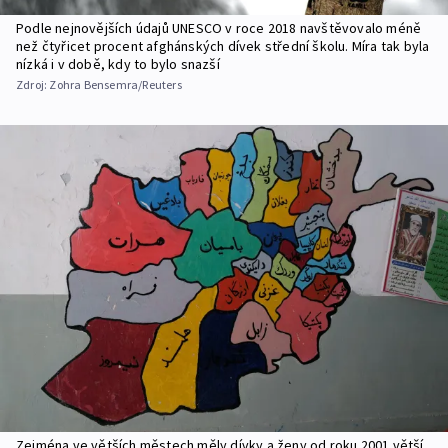
Podle nejnovějších údajů UNESCO v roce 2018 navštěvovalo méně
než čtyřicet procent afghánských dívek střední školu. Míra tak byla
nízká i v době, kdy to bylo snazší
Zdroj:
Zohra Bensemra/Reuters
Zejména ve větších městech měly dívky a ženy od roku 2001 větší