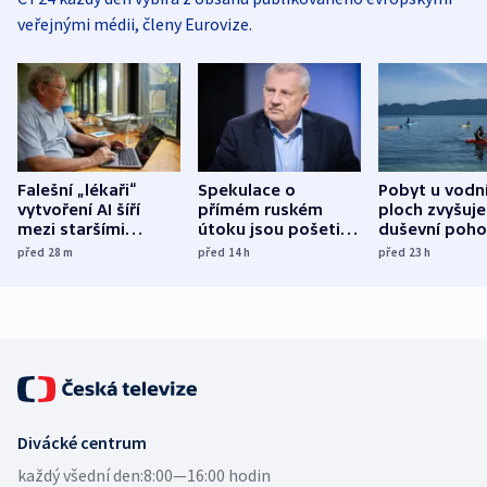
veřejnými médii, členy Eurovize.
Falešní „lékaři“
Spekulace o
Pobyt u vodn
vytvoření AI šíří
přímém ruském
ploch zvyšuje
mezi staršími
útoku jsou pošetilé,
duševní poho
Poláky nebezpečné
míní estonský
ukázala
před 28
m
před 14
h
před 23
h
zdravotní rady
bezpečnostní
mezinárodní 
expert
Divácké centrum
každý všední den:
8:00—16:00 hodin