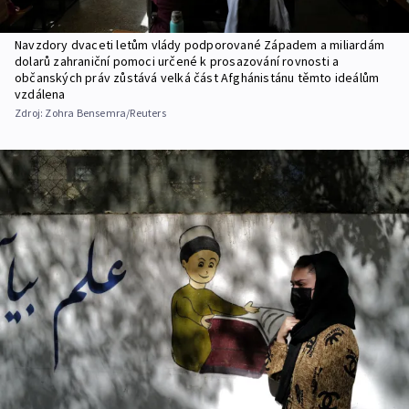
Navzdory dvaceti letům vlády podporované Západem a miliardám
dolarů zahraniční pomoci určené k prosazování rovnosti a
občanských práv zůstává velká část Afghánistánu těmto ideálům
vzdálena
Zdroj:
Zohra Bensemra/Reuters