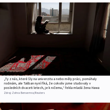
„Ty z nás, které šly na univerzitu a nebo měly práci, pomáhaly
rodinám, ale Taliban nyní říká, že cokoliv jsme studovaly v
posledních dvaceti letech, je k ničemu,“ řekla mladá žena Hawa
Zdroj:
Zohra Bensemra/Reuters