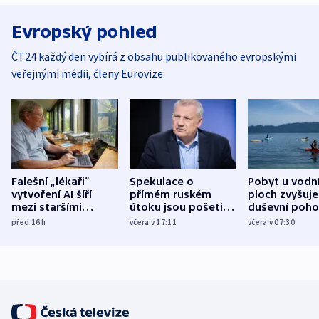
Evropský pohled
ČT24 každý den vybírá z obsahu publikovaného evropskými
veřejnými médii, členy Eurovize.
Falešní „lékaři“
Spekulace o
Pobyt u vodn
vytvoření AI šíří
přímém ruském
ploch zvyšuje
mezi staršími
útoku jsou pošetilé,
duševní poho
Poláky nebezpečné
míní estonský
ukázala
před 16
h
včera v 17:11
včera v 07:30
zdravotní rady
bezpečnostní
mezinárodní 
expert