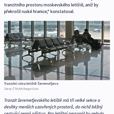
tranzitního prostoru moskevského letiště, aniž by
překročil ruské hranice,“ konstatoval.
Tranzitní zóna letiště Šeremeťjevo
Zdroj:
ČTK/AP/Sergei Grits
Tranzit šeremeťjevského letiště má tři velké sekce a
desítky menších uzavřených prostorů, do nichž běžný
cestující nemá přístup. Pro letištní personál by nebylo