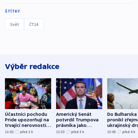
ŠTÍTKY
Svět
ČT24
Výběr redakce
Účastníci pochodu
Americký Senát
Do Bulharska
Pride upozorňují na
potvrdil Trumpova
pronikl zřejm
trvající nerovnosti i
právníka jako
ukrajinský dr
společenskou
ministra
explodoval k
12:02
před 2
h
12:53
před 3
h
13:05
před 4
h
atmosféru
spravedlnosti
od plynovod