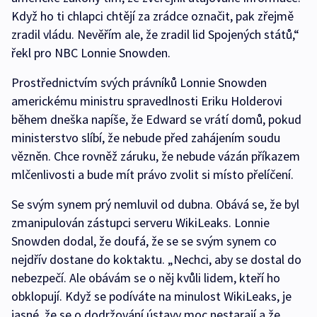
Když ho ti chlapci chtějí za zrádce označit, pak zřejmě
zradil vládu. Nevěřím ale, že zradil lid Spojených států,“
řekl pro NBC Lonnie Snowden.
Prostřednictvím svých právníků Lonnie Snowden
americkému ministru spravedlnosti Eriku Holderovi
během dneška napíše, že Edward se vrátí domů, pokud
ministerstvo slíbí, že nebude před zahájením soudu
vězněn. Chce rovněž záruku, že nebude vázán příkazem
mlčenlivosti a bude mít právo zvolit si místo přelíčení.
Se svým synem prý nemluvil od dubna. Obává se, že byl
zmanipulován zástupci serveru WikiLeaks. Lonnie
Snowden dodal, že doufá, že se se svým synem co
nejdřív dostane do koktaktu. „Nechci, aby se dostal do
nebezpečí. Ale obávám se o něj kvůli lidem, kteří ho
obklopují. Když se podíváte na minulost WikiLeaks, je
jasné, že se o dodržování ústavy moc nestarají a že