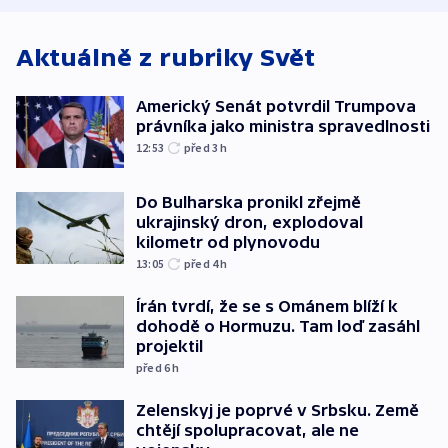
Aktuálně z rubriky
Svět
Americký Senát potvrdil Trumpova
právníka jako ministra spravedlnosti
12:53
před 3
h
Do Bulharska pronikl zřejmě
ukrajinský dron, explodoval
kilometr od plynovodu
13:05
před 4
h
Írán tvrdí, že se s Ománem blíží k
dohodě o Hormuzu. Tam loď zasáhl
projektil
před 6
h
Zelenskyj je poprvé v Srbsku. Země
chtějí spolupracovat, ale ne