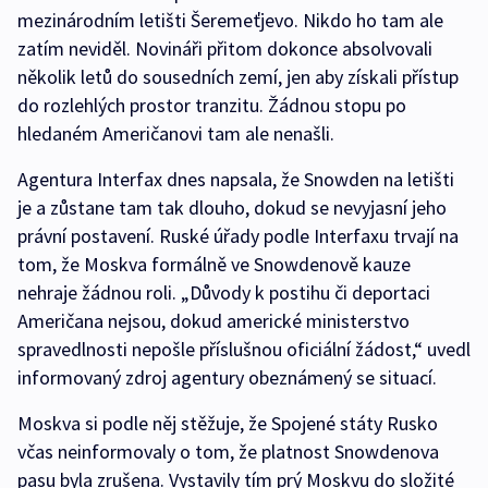
mezinárodním letišti Šeremeťjevo. Nikdo ho tam ale
zatím neviděl. Novináři přitom dokonce absolvovali
několik letů do sousedních zemí, jen aby získali přístup
do rozlehlých prostor tranzitu. Žádnou stopu po
hledaném Američanovi tam ale nenašli.
Agentura Interfax dnes napsala, že Snowden na letišti
je a zůstane tam tak dlouho, dokud se nevyjasní jeho
právní postavení. Ruské úřady podle Interfaxu trvají na
tom, že Moskva formálně ve Snowdenově kauze
nehraje žádnou roli. „Důvody k postihu či deportaci
Američana nejsou, dokud americké ministerstvo
spravedlnosti nepošle příslušnou oficiální žádost,“ uvedl
informovaný zdroj agentury obeznámený se situací.
Moskva si podle něj stěžuje, že Spojené státy Rusko
včas neinformovaly o tom, že platnost Snowdenova
pasu byla zrušena. Vystavily tím prý Moskvu do složité