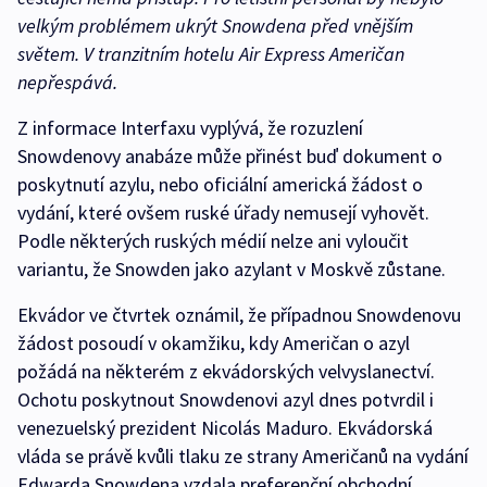
velkým problémem ukrýt Snowdena před vnějším
světem. V tranzitním hotelu Air Express Američan
nepřespává.
Z informace Interfaxu vyplývá, že rozuzlení
Snowdenovy anabáze může přinést buď dokument o
poskytnutí azylu, nebo oficiální americká žádost o
vydání, které ovšem ruské úřady nemusejí vyhovět.
Podle některých ruských médií nelze ani vyloučit
variantu, že Snowden jako azylant v Moskvě zůstane.
Ekvádor ve čtvrtek oznámil, že případnou Snowdenovu
žádost posoudí v okamžiku, kdy Američan o azyl
požádá na některém z ekvádorských velvyslanectví.
Ochotu poskytnout Snowdenovi azyl dnes potvrdil i
venezuelský prezident Nicolás Maduro. Ekvádorská
vláda se právě kvůli tlaku ze strany Američanů na vydání
Edwarda Snowdena vzdala preferenční obchodní