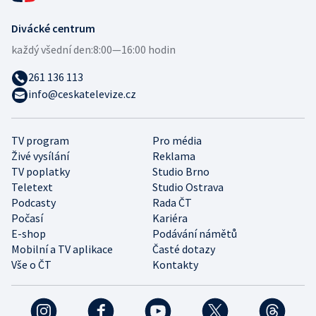
Divácké centrum
každý všední den:
8:00—16:00 hodin
261 136 113
info@ceskatelevize.cz
TV program
Pro média
Živé vysílání
Reklama
TV poplatky
Studio Brno
Teletext
Studio Ostrava
Podcasty
Rada ČT
Počasí
Kariéra
E-shop
Podávání námětů
Mobilní a TV aplikace
Časté dotazy
Vše o ČT
Kontakty