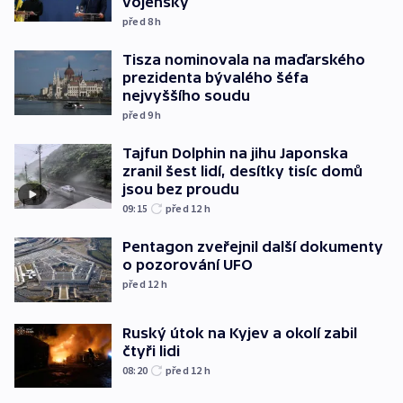
vojensky
před 8
h
Tisza nominovala na maďarského
prezidenta bývalého šéfa
nejvyššího soudu
před 9
h
Tajfun Dolphin na jihu Japonska
zranil šest lidí, desítky tisíc domů
jsou bez proudu
09:15
před 12
h
Pentagon zveřejnil další dokumenty
o pozorování UFO
před 12
h
Ruský útok na Kyjev a okolí zabil
čtyři lidi
08:20
před 12
h