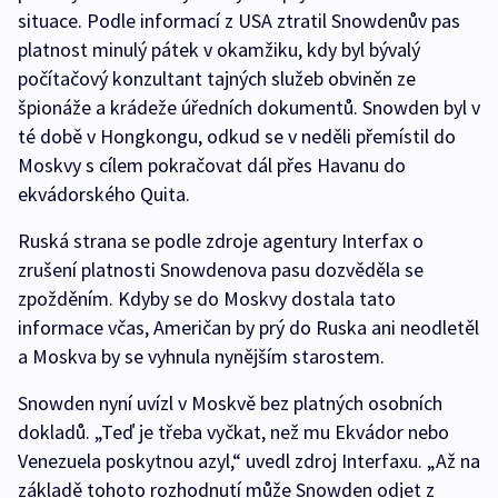
situace. Podle informací z USA ztratil Snowdenův pas
platnost minulý pátek v okamžiku, kdy byl bývalý
počítačový konzultant tajných služeb obviněn ze
špionáže a krádeže úředních dokumentů. Snowden byl v
té době v Hongkongu, odkud se v neděli přemístil do
Moskvy s cílem pokračovat dál přes Havanu do
ekvádorského Quita.
Ruská strana se podle zdroje agentury Interfax o
zrušení platnosti Snowdenova pasu dozvěděla se
zpožděním. Kdyby se do Moskvy dostala tato
informace včas, Američan by prý do Ruska ani neodletěl
a Moskva by se vyhnula nynějším starostem.
Snowden nyní uvízl v Moskvě bez platných osobních
dokladů. „Teď je třeba vyčkat, než mu Ekvádor nebo
Venezuela poskytnou azyl,“ uvedl zdroj Interfaxu. „Až na
základě tohoto rozhodnutí může Snowden odjet z