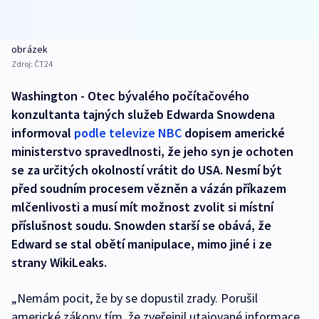
obrázek
Zdroj:
ČT24
Washington - Otec bývalého počítačového
konzultanta tajných služeb Edwarda Snowdena
informoval
podle televize NBC
dopisem americké
ministerstvo spravedlnosti, že jeho syn je ochoten
se za určitých okolností vrátit do USA. Nesmí být
před soudním procesem vězněn a vázán příkazem
mlčenlivosti a musí mít možnost zvolit si místní
příslušnost soudu. Snowden starší se obává, že
Edward se stal obětí manipulace, mimo jiné i ze
strany WikiLeaks.
„Nemám pocit, že by se dopustil zrady. Porušil
americké zákony tím, že zveřejnil utajované informace.