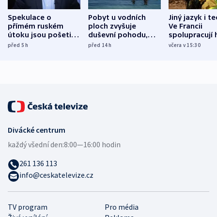
Spekulace o
Pobyt u vodních
Jiný jazyk i t
přímém ruském
ploch zvyšuje
Ve Francii
útoku jsou pošetilé,
duševní pohodu,
spolupracují h
míní estonský
ukázala
různých zemí
před 5
h
před 14
h
včera v 15:30
bezpečnostní
mezinárodní studie
expert
Divácké centrum
každý všední den:
8:00—16:00 hodin
261 136 113
info@ceskatelevize.cz
TV program
Pro média