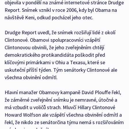
objevila v pondělí na známé internetové stránce Drudge
Report. Snímek vznikl v roce 2006, kdy byl Obama na
návštěvě Keni, odkud pocházel jeho otec.
Drudge Report uvedl, že snímek rozšiřují lidé z okolí
Clintonové. Obamovi spolupracovníci vzápětí
Clintonovou obvinili, že jeho zveřejněním chtějí
demokratického protikandidáta poškodit před
klíčovými primárkami v Ohiu a Texasu, které se
uskuteční příští týden. Tým senátorky Clintonové ale
všechna obvinění odmítl.
Hlavní manažer Obamovy kampaně David Plouffe řekl,
že záměrné zveřejnění snímku je nemravné, útočné a
má vzbudit u voličů strach. Mluvčí Hillary Clintonové
Howard Wolfson ale vzápětí všechna obvinění odmítl a
řekl, že nikdo ze senátorčina týmu nemá s rozšiřováním