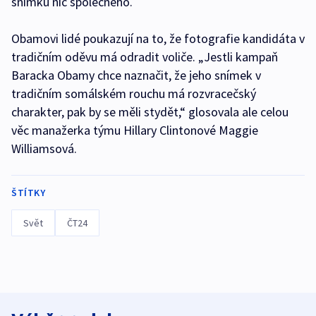
snímku nic společného.
Obamovi lidé poukazují na to, že fotografie kandidáta v
tradičním oděvu má odradit voliče. „Jestli kampaň
Baracka Obamy chce naznačit, že jeho snímek v
tradičním somálském rouchu má rozvracečský
charakter, pak by se měli stydět,“ glosovala ale celou
věc manažerka týmu Hillary Clintonové Maggie
Williamsová.
ŠTÍTKY
Svět
ČT24