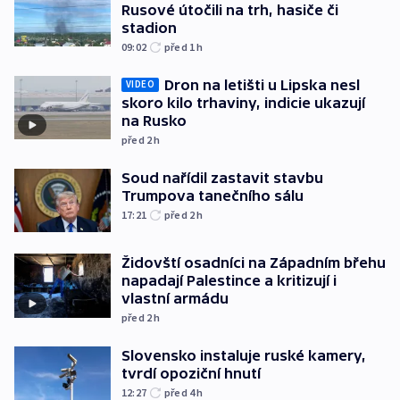
Rusové útočili na trh, hasiče či
stadion
09:02
před 1
h
Dron na letišti u Lipska nesl
VIDEO
skoro kilo trhaviny, indicie ukazují
na Rusko
před 2
h
Soud nařídil zastavit stavbu
Trumpova tanečního sálu
17:21
před 2
h
Židovští osadníci na Západním břehu
napadají Palestince a kritizují i
vlastní armádu
před 2
h
Slovensko instaluje ruské kamery,
tvrdí opoziční hnutí
12:27
před 4
h