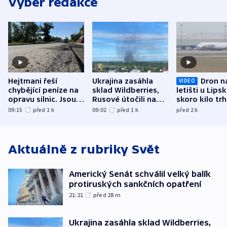
Výběr redakce
Hejtmani řeší
Ukrajina zasáhla
Dron n
VIDEO
chybějící peníze na
sklad Wildberries,
letišti u Lips
opravu silnic. Jsou
Rusové útočili na
skoro kilo trh
nenárokové, namítá
trh, hasiče či
indicie ukazuj
09:15
před 1
h
09:02
před 1
h
před 2
h
ministerstvo
stadion
Rusko
Aktuálně z rubriky
Svět
Americký Senát schválil velký balík
protiruských sankčních opatření
21:21
před 28
m
Ukrajina zasáhla sklad Wildberries,