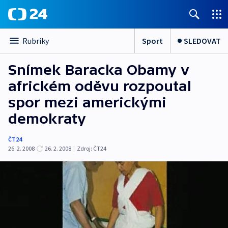
Sport
SLEDOVAT
Rubriky
Snímek Baracka Obamy v
africkém oděvu rozpoutal
spor mezi americkými
demokraty
ČT24
26. 2. 2008
26. 2. 2008
|
Zdroj:
ČT24