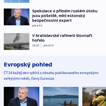
Spekulace o přímém ruském útoku
jsou pošetilé, míní estonský
bezpečnostní expert
před 5
h
V bratislavské rafinerii Slovnaft
hořelo
14:22
před 5
h
Evropský pohled
ČT24 každý den vybírá z obsahu publikovaného evropskými
veřejnými médii, členy Eurovize.