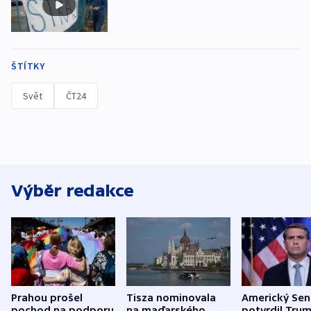
ŠTÍTKY
Svět
ČT24
Výběr redakce
Prahou prošel
Tisza nominovala
Americký Sen
pochod na podporu
na maďarského
potvrdil Tru