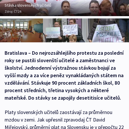
Stávka slovenských učitelů
Zdroj:
ČT24
Bratislava – Do nejrozsáhlejšího protestu za poslední
roky se pustili slovenští učitelé a zaměstnanci ve
školství. Jednodenní výstražnou stávkou bojují za
vyšší mzdy a za více peněz vynakládaných státem na
vzdělávání. Stávkuje 90 procent základních škol, 80
procent středních, třetina vysokých a některé
mateřské. Do stávky se zapojily desetitisíce učitelů.
Platy slovenských učitelů zaostávají za průměrnou
mzdou v zemi. Jak upřesnil zpravodaj ČT David
Miřejovský, průměrný plat na Slovensku je v přepočtu 22