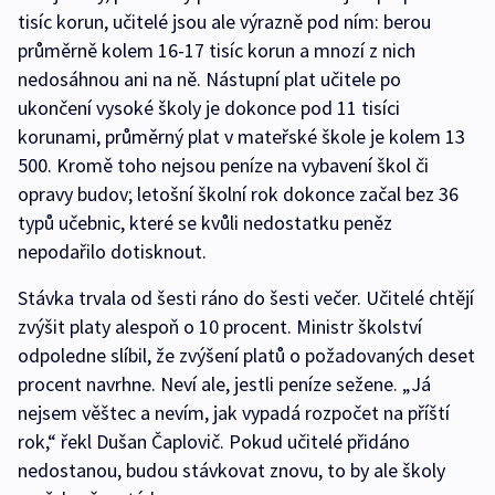
tisíc korun, učitelé jsou ale výrazně pod ním: berou
průměrně kolem 16-17 tisíc korun a mnozí z nich
nedosáhnou ani na ně. Nástupní plat učitele po
ukončení vysoké školy je dokonce pod 11 tisíci
korunami, průměrný plat v mateřské škole je kolem 13
500. Kromě toho nejsou peníze na vybavení škol či
opravy budov; letošní školní rok dokonce začal bez 36
typů učebnic, které se kvůli nedostatku peněz
nepodařilo dotisknout.
Stávka trvala od šesti ráno do šesti večer. Učitelé chtějí
zvýšit platy alespoň o 10 procent. Ministr školství
odpoledne slíbil, že zvýšení platů o požadovaných deset
procent navrhne. Neví ale, jestli peníze sežene. „Já
nejsem věštec a nevím, jak vypadá rozpočet na příští
rok,“ řekl Dušan Čaplovič. Pokud učitelé přidáno
nedostanou, budou stávkovat znovu, to by ale školy