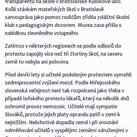
transparentu na škole v bratislavské Kulíškově ulici.
Kvůli stávkám mateřských škol v Bratislavě
samospráva jako pomoc rodičům zřídila zvláštní školní
klub s pedagogickým dozorem. Muzea zase přišla s
nabídkou zlevněného vstupného.
Zatímco v některých regionech se podle odborů do
protestu zapojily více než tři čtvrtiny škol, na severu
země to nebyla ani polovina.
Před devíti lety si učitelé podobným protestem vymohli
sedmiprocentní zvýšení mezd. Podle Miřejovského
slovenská veřejnost není tak rozpolcená jako třeba v
případě loňského protestu lékařů, který na několik dnů
ochromil provoz nemocnic. Učitelé mají sympatie
Slováků, protože jejich platy opravdu patří v zemi k
nejnižším. Nelichotivě dopadla země i při srovnání
odměňování učitelů s vyspělými zeměmi sdruženými v