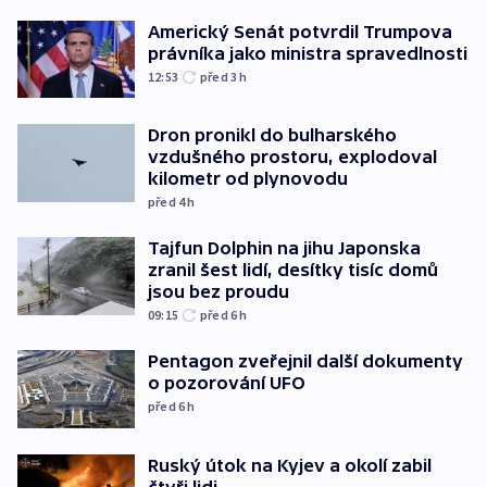
Americký Senát potvrdil Trumpova
právníka jako ministra spravedlnosti
12:53
před 3
h
Dron pronikl do bulharského
vzdušného prostoru, explodoval
kilometr od plynovodu
před 4
h
Tajfun Dolphin na jihu Japonska
zranil šest lidí, desítky tisíc domů
jsou bez proudu
09:15
před 6
h
Pentagon zveřejnil další dokumenty
o pozorování UFO
před 6
h
Ruský útok na Kyjev a okolí zabil
čtyři lidi