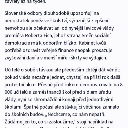
zavřely až na týden.
Slovenské odbory dlouhodobě upozorňují na
nedostatek peněz ve školství, výraznější zlepšení
nemohou ale očekávat ani od nynější levicové vlády
premiéra Roberta Fica, jehož strana Směr-sociální
demokracie má k odborům blízko. Kabinet kvůli
potřebě ozdravit veřejné finance naopak prosazuje
zvyšování daní a v menší míře i škrty ve výdajích.
Učitelé o sobě stávkou ale především chtějí dát vědět;
pokud vláda nezačne jednat, chystají na příští rok další
protestní akce. Přesně před rokem demonstrovalo na 8
000 učitelů a zaměstnanců škol před sídlem úřadu
vlády, nyní se shromáždění konají před jednotlivými
školami. Špatné počasí ale stávkující většinou zahnalo
do školních budov. „Nechceme, co nám nepatří.
Žádáme jen to, co si zasloužíme,“ stojí například na