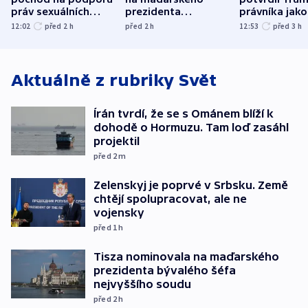
práv sexuálních
prezidenta
právníka jako
menšin
bývalého šéfa
ministra
12:02
před 2
h
před 2
h
12:53
před 3
h
nejvyššího soudu
spravedlnost
Aktuálně z rubriky
Svět
Írán tvrdí, že se s Ománem blíží k
dohodě o Hormuzu. Tam loď zasáhl
projektil
před 2
m
Zelenskyj je poprvé v Srbsku. Země
chtějí spolupracovat, ale ne
vojensky
před 1
h
Tisza nominovala na maďarského
prezidenta bývalého šéfa
nejvyššího soudu
před 2
h