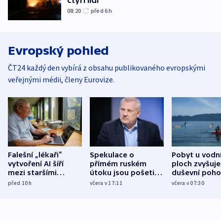
08:20
před 6
h
Evropský pohled
ČT24 každý den vybírá z obsahu publikovaného evropskými
veřejnými médii, členy Eurovize.
Falešní „lékaři“
Spekulace o
Pobyt u vodn
vytvoření AI šíří
přímém ruském
ploch zvyšuje
mezi staršími
útoku jsou pošetilé,
duševní poho
Poláky nebezpečné
míní estonský
ukázala
před 10
h
včera v 17:11
včera v 07:30
zdravotní rady
bezpečnostní
mezinárodní 
expert