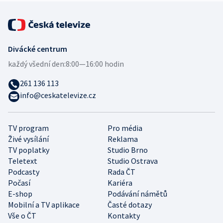
Divácké centrum
každý všední den:
8:00—16:00 hodin
261 136 113
info@ceskatelevize.cz
TV program
Pro média
Živé vysílání
Reklama
TV poplatky
Studio Brno
Teletext
Studio Ostrava
Podcasty
Rada ČT
Počasí
Kariéra
E-shop
Podávání námětů
Mobilní a TV aplikace
Časté dotazy
Vše o ČT
Kontakty