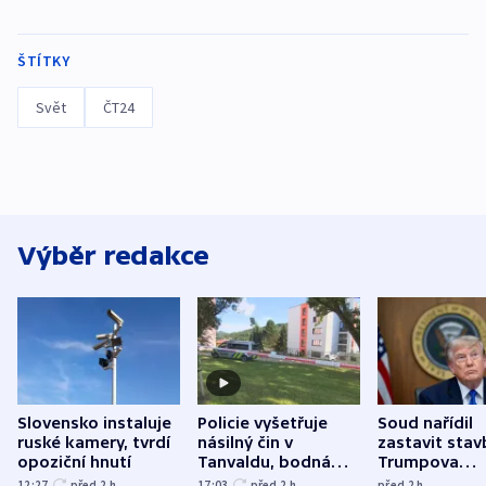
ŠTÍTKY
Svět
ČT24
Výběr redakce
Slovensko instaluje
Policie vyšetřuje
Soud nařídil
ruské kamery, tvrdí
násilný čin v
zastavit stav
opoziční hnutí
Tanvaldu, bodná
Trumpova
zranění při něm
tanečního sá
12:27
před 2
h
17:03
před 2
h
před 2
h