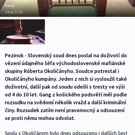
Soud
Zdroj:
ČT24
Pezinok - Slovenský soud dnes poslal na doživotí do
vězení údajného šéfa východoslovenské mafiánské
skupiny Róberta Okoličányho. Soudce potrestal i
Okoličányho kumpány. Jeden z nich si vysloužil také
doživotní, další pak od soudu odešli s tresty ve výši
od 4 do 10 let. Gang z košického podsvětí měl podle
rozsudku na svědomí několik vražd a další kriminální
činy. Rozsudek zatím není pravomocný a odsouzení
se proti němu mohou odvolat.
Spolu s Okoličánym bylo dnes odsouzeno i dalších šest