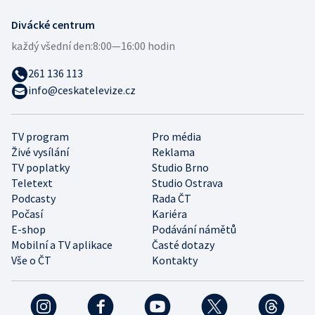
Divácké centrum
každý všední den:
8:00—16:00 hodin
261 136 113
info@ceskatelevize.cz
TV program
Pro média
Živé vysílání
Reklama
TV poplatky
Studio Brno
Teletext
Studio Ostrava
Podcasty
Rada ČT
Počasí
Kariéra
E-shop
Podávání námětů
Mobilní a TV aplikace
Časté dotazy
Vše o ČT
Kontakty