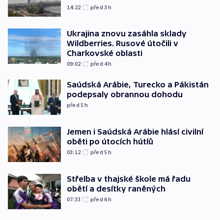
14:22
před 3
h
Ukrajina znovu zasáhla sklady
Wildberries. Rusové útočili v
Charkovské oblasti
09:02
před 4
h
Saúdská Arábie, Turecko a Pákistán
podepsaly obrannou dohodu
před 5
h
Jemen i Saúdská Arábie hlásí civilní
oběti po útocích hútíů
03:12
před 5
h
Střelba v thajské škole má řadu
obětí a desítky raněných
07:33
před 6
h