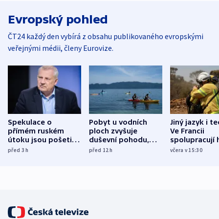
Evropský pohled
ČT24 každý den vybírá z obsahu publikovaného evropskými
veřejnými médii, členy Eurovize.
Spekulace o
Pobyt u vodních
Jiný jazyk i t
přímém ruském
ploch zvyšuje
Ve Francii
útoku jsou pošetilé,
duševní pohodu,
spolupracují h
míní estonský
ukázala
různých zemí
před 3
h
před 12
h
včera v 15:30
bezpečnostní
mezinárodní studie
expert