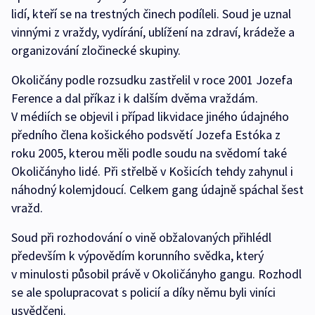
lidí, kteří se na trestných činech podíleli. Soud je uznal
vinnými z vraždy, vydírání, ublížení na zdraví, krádeže a
organizování zločinecké skupiny.
Okoličány podle rozsudku zastřelil v roce 2001 Jozefa
Ference a dal příkaz i k dalším dvěma vraždám.
V médiích se objevil i případ likvidace jiného údajného
předního člena košického podsvětí Jozefa Estóka z
roku 2005, kterou měli podle soudu na svědomí také
Okoličányho lidé. Při střelbě v Košicích tehdy zahynul i
náhodný kolemjdoucí. Celkem gang údajně spáchal šest
vražd.
Soud při rozhodování o vině obžalovaných přihlédl
především k výpovědím korunního svědka, který
v minulosti působil právě v Okoličányho gangu. Rozhodl
se ale spolupracovat s policií a díky němu byli viníci
usvědčeni.