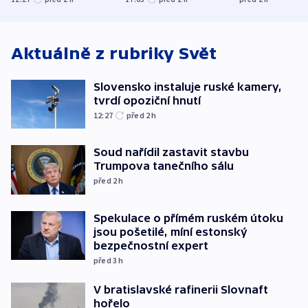
utrpěli tři lidé
Aktuálně z rubriky
Svět
Slovensko instaluje ruské kamery,
tvrdí opoziční hnutí
12:27
před 2
h
Soud nařídil zastavit stavbu
Trumpova tanečního sálu
před 2
h
Spekulace o přímém ruském útoku
jsou pošetilé, míní estonský
bezpečnostní expert
před 3
h
V bratislavské rafinerii Slovnaft
hořelo