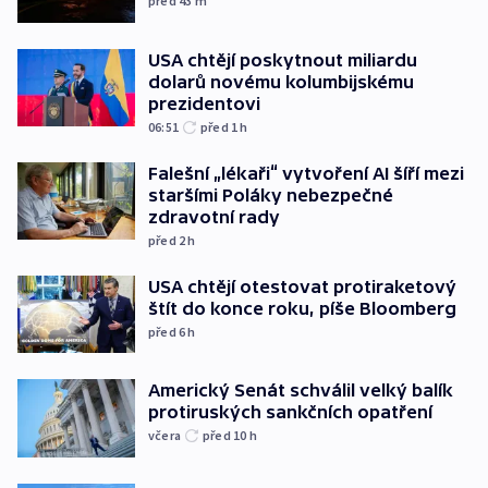
před 43
m
USA chtějí poskytnout miliardu
dolarů novému kolumbijskému
prezidentovi
06:51
před 1
h
Falešní „lékaři“ vytvoření AI šíří mezi
staršími Poláky nebezpečné
zdravotní rady
před 2
h
USA chtějí otestovat protiraketový
štít do konce roku, píše Bloomberg
před 6
h
Americký Senát schválil velký balík
protiruských sankčních opatření
včera
před 10
h