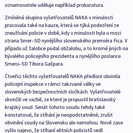
oznamovatele uděluje například prokuratura.
Zmíněná skupina vyšetřovatelů NAKA v minulosti
pracovala také na kauze, která se týká podezření ze
zneužívání policie v době, kdy v minulosti byla u moci
strana Smer–SD nynějšího slovenského premiéra Fica. V
případu už žalobce podal obžalobu, a to kromě jiných na
bývalého policejního prezidenta a nynějšího poslance
Smeru–SD Tibora Gašpara.
Čtveřici těchto vyšetřovatelů NAKA předloni obvinila
policejní inspekce v rámci takzvané války ve
slovenských bezpečnostních složkách. Vyšetřovatelé
skončili ve vazbě, ze které je propustil bratislavský
krajský soud. Senát tohoto soudu tehdy také
konstatoval, že stíhání je neopodstatněné; zrušit
obvinění soudy na Slovensku ale nemohou. Nově zase
vyšlo najevo, že stíhaní elitních policistů vedl