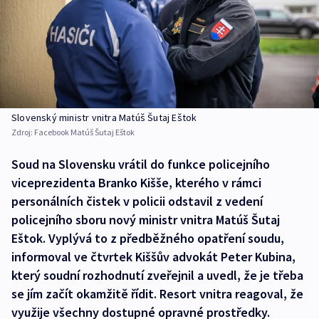
Slovenský ministr vnitra Matúš Šutaj Eštok
Zdroj:
Facebook Matúš Šutaj Eštok
Soud na Slovensku vrátil do funkce policejního
viceprezidenta Branko Kišše, kterého v rámci
personálních čistek v policii odstavil z vedení
policejního sboru nový ministr vnitra Matúš Šutaj
Eštok. Vyplývá to z předběžného opatření soudu,
informoval ve čtvrtek Kiššův advokát Peter Kubina,
který soudní rozhodnutí zveřejnil a uvedl, že je třeba
se jím začít okamžitě řídit. Resort vnitra reagoval, že
využije všechny dostupné opravné prostředky.