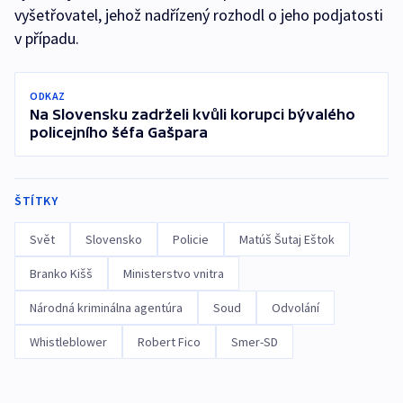
vyšetřovatel, jehož nadřízený rozhodl o jeho podjatosti
v případu.
ODKAZ
Na Slovensku zadrželi kvůli korupci bývalého
policejního šéfa Gašpara
ŠTÍTKY
Svět
Slovensko
Policie
Matúš Šutaj Eštok
Branko Kišš
Ministerstvo vnitra
Národná kriminálna agentúra
Soud
Odvolání
Whistleblower
Robert Fico
Smer-SD