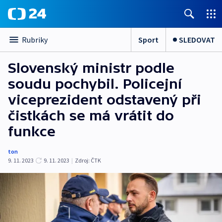
Sport
SLEDOVAT
Rubriky
Slovenský ministr podle
soudu pochybil. Policejní
viceprezident odstavený při
čistkách se má vrátit do
funkce
ton
9. 11. 2023
9. 11. 2023
|
Zdroj:
ČTK