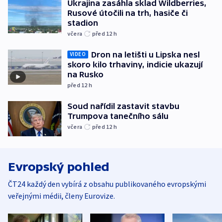
Ukrajina zasáhla sklad Wildberries,
Rusové útočili na trh, hasiče či
stadion
včera
před 12
h
Dron na letišti u Lipska nesl
VIDEO
skoro kilo trhaviny, indicie ukazují
na Rusko
před 12
h
Soud nařídil zastavit stavbu
Trumpova tanečního sálu
včera
před 12
h
Evropský pohled
ČT24 každý den vybírá z obsahu publikovaného evropskými
veřejnými médii, členy Eurovize.