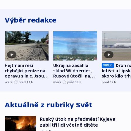
Výběr redakce
Hejtmani řeší
Ukrajina zasáhla
Dron n
VIDEO
chybějící peníze na
sklad Wildberries,
letišti u Lips
opravu silnic. Jsou
Rusové útočili na
skoro kilo trh
nenárokové, namítá
trh, hasiče či
indicie ukazuj
včera
před 12
h
včera
před 12
h
před 12
h
ministerstvo
stadion
Rusko
Aktuálně z rubriky
Svět
Ruský útok na předměstí Kyjeva
zabil tři lidi včetně dítěte