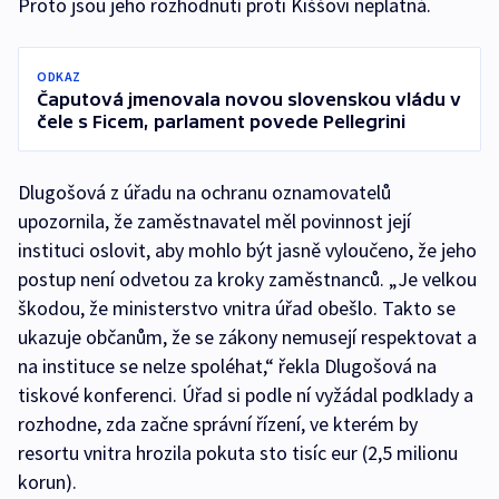
Proto jsou jeho rozhodnutí proti Kiššovi neplatná.
ODKAZ
Čaputová jmenovala novou slovenskou vládu v
čele s Ficem, parlament povede Pellegrini
Dlugošová z úřadu na ochranu oznamovatelů
upozornila, že zaměstnavatel měl povinnost její
instituci oslovit, aby mohlo být jasně vyloučeno, že jeho
postup není odvetou za kroky zaměstnanců. „Je velkou
škodou, že ministerstvo vnitra úřad obešlo. Takto se
ukazuje občanům, že se zákony nemusejí respektovat a
na instituce se nelze spoléhat,“ řekla Dlugošová na
tiskové konferenci. Úřad si podle ní vyžádal podklady a
rozhodne, zda začne správní řízení, ve kterém by
resortu vnitra hrozila pokuta sto tisíc eur (2,5 milionu
korun).