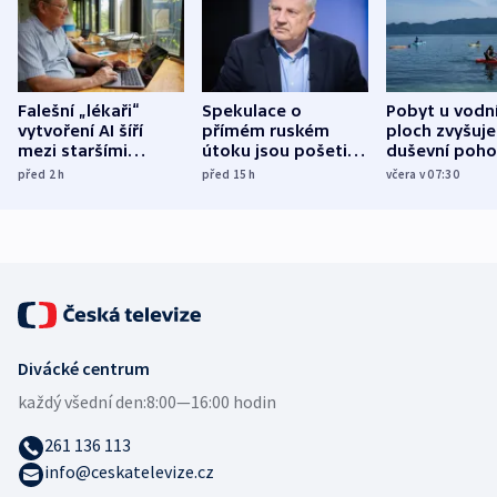
Falešní „lékaři“
Spekulace o
Pobyt u vodn
vytvoření AI šíří
přímém ruském
ploch zvyšuje
mezi staršími
útoku jsou pošetilé,
duševní poho
Poláky nebezpečné
míní estonský
ukázala
před 2
h
před 15
h
včera v 07:30
zdravotní rady
bezpečnostní
mezinárodní 
expert
Divácké centrum
každý všední den:
8:00—16:00 hodin
261 136 113
info@ceskatelevize.cz