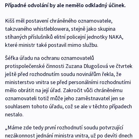
Případné odvolání by ale nemělo odkladný účinek.
Kišš měl postavení chráněného oznamovatele,
takzvaného whistleblowera, stejně jako skupina
stíhaných příslušníků elitní policejní jednotky NAKA,
které ministr také postavil mimo službu.
Šéfka úřadu na ochranu oznamovatelů
protispolečenské činnosti Zuzana Dlugošová ve čtvrtek
ještě před rozhodnutím soudu novinářům řekla, že
ministerstvo vnitra se před personálními rozhodnutími
mělo obrátit na její úřad. Zakročit vůči chráněnému
oznamovateli totiž může jeho zaměstnavatel jen se
souhlasem tohoto úřadu, což se ale v těchto případech
nestalo.
„Máme zde tedy první rozhodnutí soudu potvrzující
nezákonnost jednání ministra vnitra, už po devíti dnech