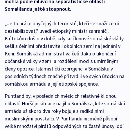
mohla podle mluvčího separatistické oblasti
Somalilandu ještě stoupnout.
„Je to práce obyčejných teroristů, kteří se snaží zemi
destabilizovat,“ uvedl etiopský ministr zahraničí.
K útokům došlo v době, kdy se členové somálské vlády
sešli s čelními představiteli okolních zemí na jednání v
Keni. Somálská administrativa čelí tlaku o ukončení
občanské války v zemi a rozdělení moci s umírněnými
členy opozice. Islamističtí ozbrojenci v Somálsku v
posledních týdnech značně přitvrdili ve svých útocích na
somálskou armádu a její etiopské spojence.
Puntland byl v posledních měsících relativně klidnou
oblastí. Horší je situace na jihu Somálska, kde somálská
armáda už skoro dva roky bojuje s radikálními
muslimskými povstalci. V Puntlandu nicméně působí
velké množství pirátů odpovědných za časté únosy lodí