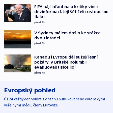
FIFA hájí Infantina a kritiky viní z
dezinformací. Její šéf čelí rostoucímu
tlaku
před 2
h
V Sydney málem došlo ke srážce
dvou letadel
před 4
h
Kanadu i Evropu dál sužují lesní
požáry. V Britské Kolumbii
evakuovali tisíce lidí
před 7
h
Evropský pohled
ČT24 každý den vybírá z obsahu publikovaného evropskými
veřejnými médii, členy Eurovize.