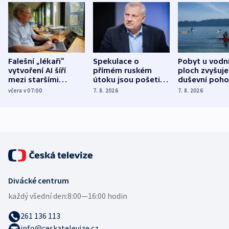
Falešní „lékaři“
Spekulace o
Pobyt u vodn
vytvoření AI šíří
přímém ruském
ploch zvyšuje
mezi staršími
útoku jsou pošetilé,
duševní poho
Poláky nebezpečné
míní estonský
ukázala
včera v 07:00
7. 8. 2026
7. 8. 2026
zdravotní rady
bezpečnostní
mezinárodní 
expert
Divácké centrum
každý všední den:
8:00—16:00 hodin
261 136 113
info@ceskatelevize.cz