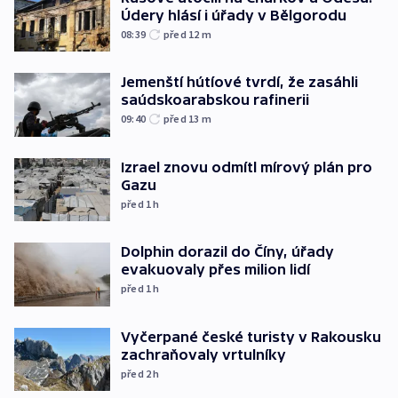
Údery hlásí i úřady v Bělgorodu
08:39
před 12
m
Jemenští hútíové tvrdí, že zasáhli
saúdskoarabskou rafinerii
09:40
před 13
m
Izrael znovu odmítl mírový plán pro
Gazu
před 1
h
Dolphin dorazil do Číny, úřady
evakuovaly přes milion lidí
před 1
h
Vyčerpané české turisty v Rakousku
zachraňovaly vrtulníky
před 2
h