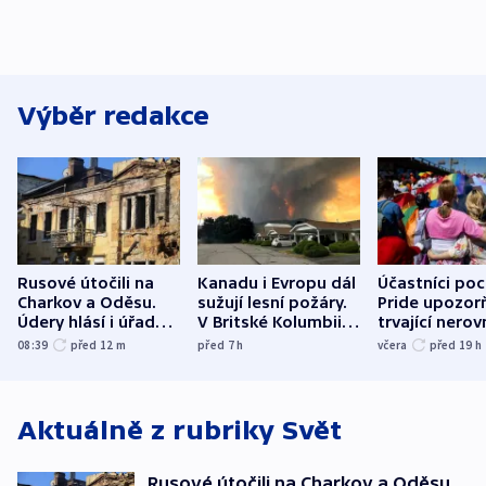
Výběr redakce
Rusové útočili na
Kanadu i Evropu dál
Účastníci po
Charkov a Oděsu.
sužují lesní požáry.
Pride upozorň
Údery hlásí i úřady v
V Britské Kolumbii
trvající nerov
Bělgorodu
evakuovali tisíce lidí
společensko
08:39
před 12
m
před 7
h
včera
před 19
h
atmosféru
Aktuálně z rubriky
Svět
Rusové útočili na Charkov a Oděsu.