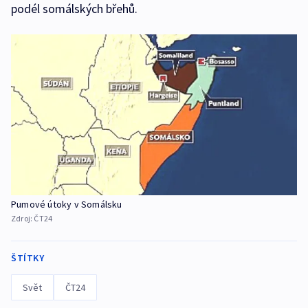
podél somálských břehů.
Pumové útoky v Somálsku
Zdroj:
ČT24
ŠTÍTKY
Svět
ČT24