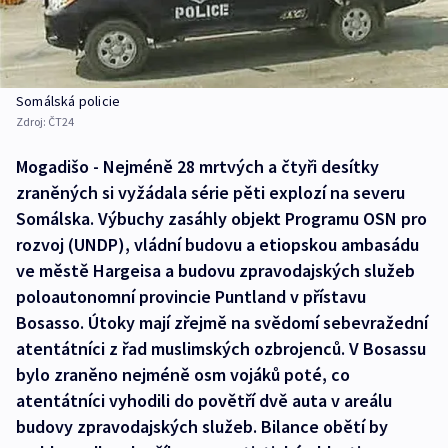
Somálská policie
Zdroj:
ČT24
Mogadišo - Nejméně 28 mrtvých a čtyři desítky
zraněných si vyžádala série pěti explozí na severu
Somálska. Výbuchy zasáhly objekt Programu OSN pro
rozvoj (UNDP), vládní budovu a etiopskou ambasádu
ve městě Hargeisa a budovu zpravodajských služeb
poloautonomní provincie Puntland v přístavu
Bosasso. Útoky mají zřejmě na svědomí sebevražední
atentátníci z řad muslimských ozbrojenců. V Bosassu
bylo zraněno nejméně osm vojáků poté, co
atentátníci vyhodili do povětří dvě auta v areálu
budovy zpravodajských služeb. Bilance obětí by