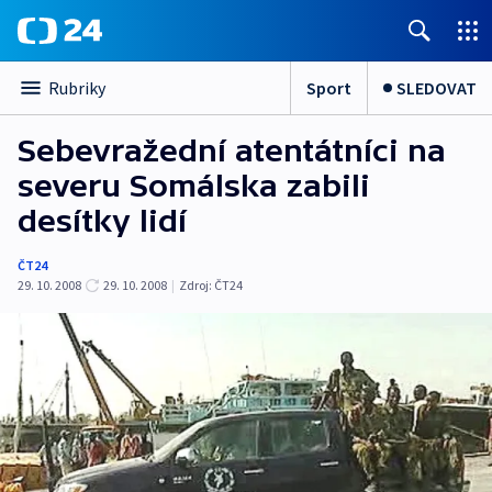
Sport
SLEDOVAT
Rubriky
Sebevražední atentátníci na
severu Somálska zabili
desítky lidí
ČT24
29. 10. 2008
29. 10. 2008
|
Zdroj:
ČT24