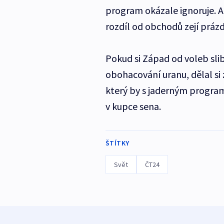
program okázale ignoruje. A 
rozdíl od obchodů zejí práz
Pokud si Západ od voleb sli
obohacování uranu, dělal si
který by s jaderným program
v kupce sena.
ŠTÍTKY
Svět
ČT24