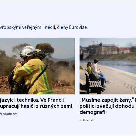
vropskými veřejnými médii, členy Eurovize.
 jazyk i technika. Ve Francii
„Musíme zapojit ženy.“ 
upracují hasiči z různých zemí
politici zvažují dohodu
demografii
19
hodinami
5. 8. 2026