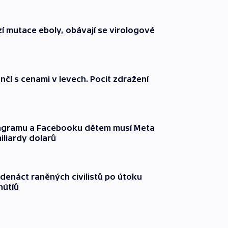
í mutace eboly, obávají se virologové
nčí s cenami v levech. Pocit zdražení
tagramu a Facebooku dětem musí Meta
miliardy dolarů
edenáct raněných civilistů po útoku
hútíů