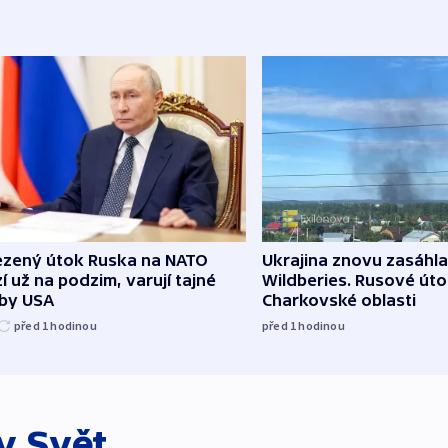
zený útok Ruska na NATO
Ukrajina znovu zasáhla
í už na podzim, varují tajné
Wildberies. Rusové útoč
žby USA
Charkovské oblasti
před 1
hodinou
před 1
hodinou
ky
Svět