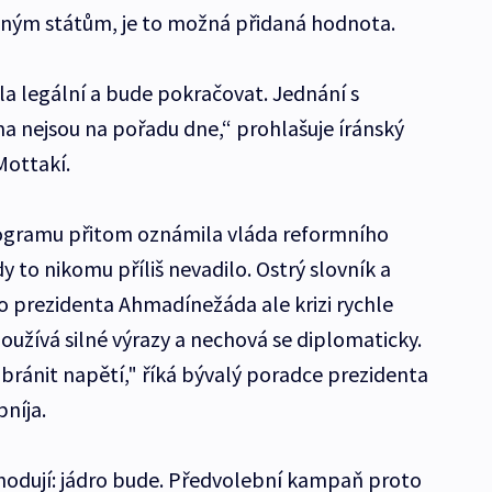
jeným státům, je to možná přidaná hodnota.
la legální a bude pokračovat. Jednání s
 nejsou na pořadu dne,“ prohlašuje íránský
Mottakí.
ogramu přitom oznámila vláda reformního
to nikomu příliš nevadilo. Ostrý slovník a
 prezidenta Ahmadínežáda ale krizi rychle
oužívá silné výrazy a nechová se diplomaticky.
abránit napětí," říká bývalý poradce prezidenta
níja.
 shodují: jádro bude. Předvolební kampaň proto