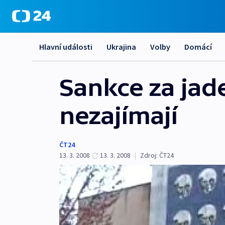
Hlavní události
Ukrajina
Volby
Domácí
Sankce za jad
nezajímají
ČT24
13. 3. 2008
13. 3. 2008
|
Zdroj:
ČT24