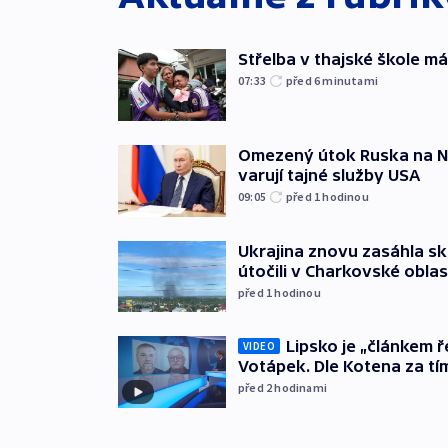
Střelba v thajské škole má
07:33
před 6
minutami
Omezený útok Ruska na NA
varují tajné služby USA
09:05
před 1
hodinou
Ukrajina znovu zasáhla sk
útočili v Charkovské oblas
před 1
hodinou
Lipsko je „článkem ř
VIDEO
Votápek. Dle Kotena za tí
před 2
hodinami