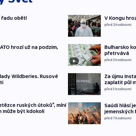
 řadu obětí
V Kongu hroz
před 2
hodinami
TO hrozí už na podzim,
Bulharsko ko
přetrvává
před 3
hodinami
lady Wildberies. Rusové
Za újmu Ins
ti
zaplatit půl 
před 5
hodinami
etězce ruských útoků“, míní
Saúdi hlásí j
m může být kdokoli
jemenských 
před 7
hodinami