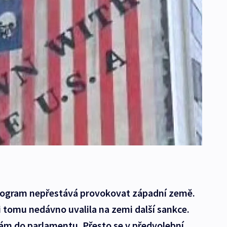
program nepřestává provokovat západní země.
 tomu nedávno uvalila na zemi další sankce.
bám do parlamentu. Přesto se v předvolební