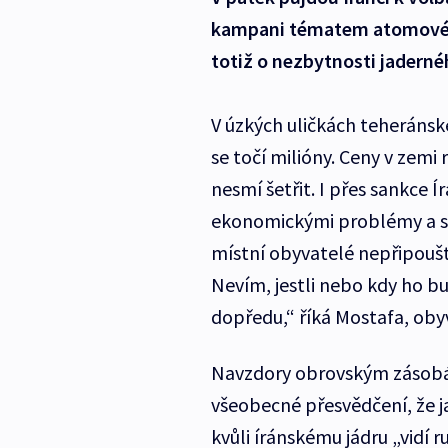
kampani tématem atomové e
totiž o nezbytnosti jadern
V úzkých uličkách teheránské
se točí milióny. Ceny v zemi 
nesmí šetřit. I přes sankce Ír
ekonomickými problémy a st
místní obyvatelé nepřipoušt
Nevím, jestli nebo kdy ho 
dopředu,“ říká Mostafa, oby
Navzdory obrovským zásobá
všeobecné přesvědčení, že j
kvůli íránskému jádru „vidí r