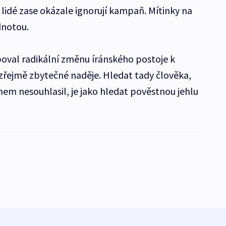
lidé zase okázale ignorují kampaň. Mítinky na
dnotou.
boval radikální změnu íránského postoje k
 zřejmě zbytečné naděje. Hledat tady člověka,
em nesouhlasil, je jako hledat pověstnou jehlu