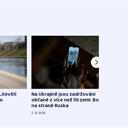
Litevští
Na Ukrajině jsou zadržováni
Španě
 o
občané z více než 50 zemí. Bojovali
dosta
na straně Ruska
4. 8. 20
5. 8. 2026