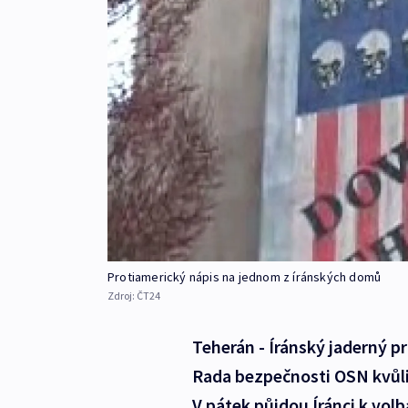
Protiamerický nápis na jednom z íránských domů
Zdroj:
ČT24
Teherán - Íránský jaderný 
Rada bezpečnosti OSN kvůli
V pátek půjdou Íránci k vol