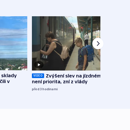
 sklady
Zvýšení slev na jízdném teď
Opil
VIDEO
ili v
není priorita, zní z vlády
vozid
stře
před 3
hodinami
před 4