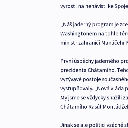
vyrostl na nenávisti ke Spo
„Náš jaderný program je zce
Washingtonem na tohle téma
ministr zahraničí Manúčehr 
První úspěchy jaderného pr
prezidenta Chátamího. Tehdy 
vyzývavé postoje současného
vystupňovaly. „Nová vláda p
My jsme se vždycky snažili z
Chátamího Rasúl Montádžeb
Jinak se ale politici vzácně