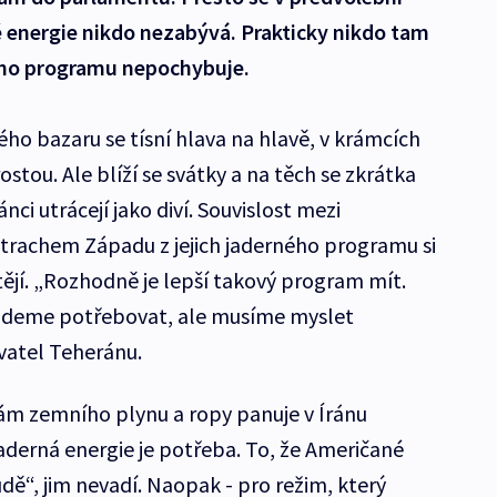
nergie nikdo nezabývá. Prakticky nikdo tam
ého programu nepochybuje.
ho bazaru se tísní hlava na hlavě, v krámcích
rostou. Ale blíží se svátky a na těch se zkrátka
ánci utrácejí jako diví. Souvislost mezi
rachem Západu z jejich jaderného programu si
ějí. „Rozhodně je lepší takový program mít.
budeme potřebovat, ale musíme myslet
vatel Teheránu.
m zemního plynu a ropy panuje v Íránu
aderná energie je potřeba. To, že Američané
udě“, jim nevadí. Naopak - pro režim, který