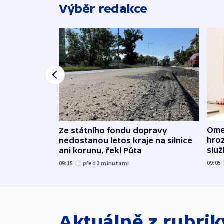
Výběr redakce
Ome
Ze státního fondu dopravy
hroz
nedostanou letos kraje na silnice
slu
ani korunu, řekl Půta
09:05
09:15
před 3
minutami
Aktuálně z rubri