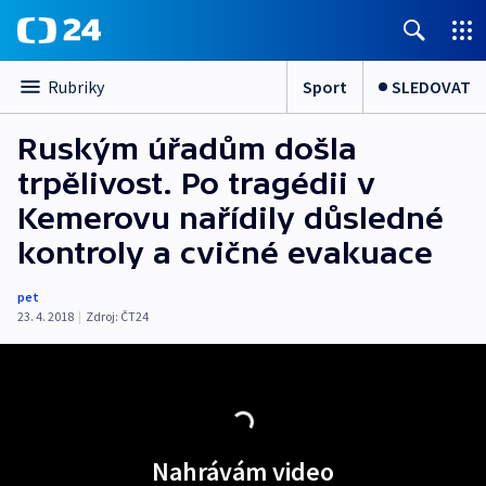
Sport
SLEDOVAT
Rubriky
Ruským úřadům došla
trpělivost. Po tragédii v
Kemerovu nařídily důsledné
kontroly a cvičné evakuace
pet
23. 4. 2018
|
Zdroj:
ČT24
Nahrávám video