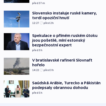
před 37
m
Slovensko instaluje ruské kamery,
tvrdí opoziční hnutí
12:27
před 2
h
Spekulace o přímém ruském útoku
jsou pošetilé, míní estonský
bezpečnostní expert
před 3
h
V bratislavské rafinerii Slovnaft
hořelo
14:22
před 3
h
Saúdská Arábie, Turecko a Pákistán
podepsaly obrannou dohodu
před 5
h