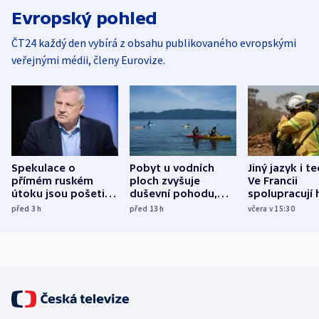
Evropský pohled
ČT24 každý den vybírá z obsahu publikovaného evropskými
veřejnými médii, členy Eurovize.
Spekulace o
Pobyt u vodních
Jiný jazyk i t
přímém ruském
ploch zvyšuje
Ve Francii
útoku jsou pošetilé,
duševní pohodu,
spolupracují h
míní estonský
ukázala
různých zemí
před 3
h
před 13
h
včera v 15:30
bezpečnostní
mezinárodní studie
expert