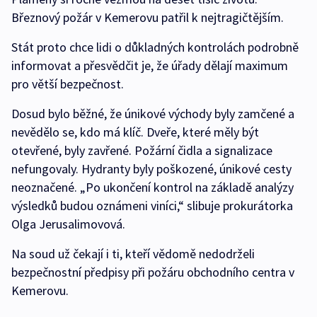
Březnový požár v Kemerovu patřil k nejtragičtějším.
Stát proto chce lidi o důkladných kontrolách podrobně
informovat a přesvědčit je, že úřady dělají maximum
pro větší bezpečnost.
Dosud bylo běžné, že únikové východy byly zamčené a
nevědělo se, kdo má klíč. Dveře, které měly být
otevřené, byly zavřené. Požární čidla a signalizace
nefungovaly. Hydranty byly poškozené, únikové cesty
neoznačené. „Po ukončení kontrol na základě analýzy
výsledků budou oznámeni viníci,“ slibuje prokurátorka
Olga Jerusalimovová.
Na soud už čekají i ti, kteří vědomě nedodrželi
bezpečnostní předpisy při požáru obchodního centra v
Kemerovu.