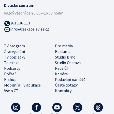
Divácké centrum
každý všední den:
8:00—16:00 hodin
261 136 113
info@ceskatelevize.cz
TV program
Pro média
Živé vysílání
Reklama
TV poplatky
Studio Brno
Teletext
Studio Ostrava
Podcasty
Rada ČT
Počasí
Kariéra
E-shop
Podávání námětů
Mobilní a TV aplikace
Časté dotazy
Vše o ČT
Kontakty