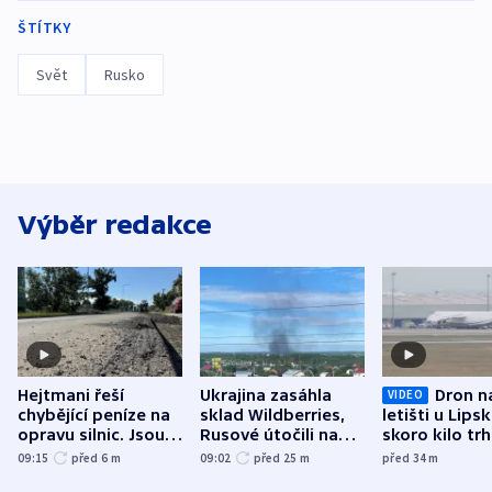
ŠTÍTKY
Svět
Rusko
Výběr redakce
Hejtmani řeší
Ukrajina zasáhla
Dron n
VIDEO
chybějící peníze na
sklad Wildberries,
letišti u Lips
opravu silnic. Jsou
Rusové útočili na
skoro kilo trh
nenárokové, namítá
trh, hasiče či
indicie ukazuj
09:15
před 6
m
09:02
před 25
m
před 34
m
ministerstvo
stadion
Rusko