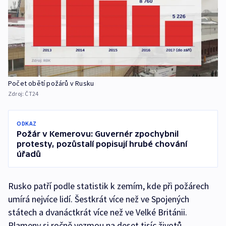
Počet obětí požárů v Rusku
Zdroj:
ČT24
ODKAZ
Požár v Kemerovu: Guvernér zpochybnil
protesty, pozůstalí popisují hrubé chování
úřadů
Rusko patří podle statistik k zemím, kde při požárech
umírá nejvíce lidí. Šestkrát více než ve Spojených
státech a dvanáctkrát více než ve Velké Británii.
Plameny si ročně vezmou na deset tisíc životů.