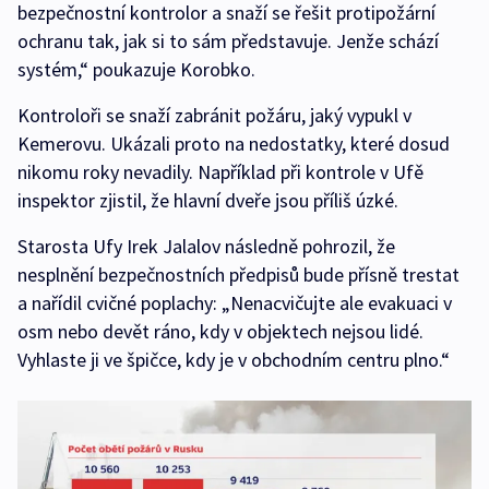
bezpečnostní kontrolor a snaží se řešit protipožární
ochranu tak, jak si to sám představuje. Jenže schází
systém,“ poukazuje Korobko.
Kontroloři se snaží zabránit požáru, jaký vypukl v
Kemerovu. Ukázali proto na nedostatky, které dosud
nikomu roky nevadily. Například při kontrole v Ufě
inspektor zjistil, že hlavní dveře jsou příliš úzké.
Starosta Ufy Irek Jalalov následně pohrozil, že
nesplnění bezpečnostních předpisů bude přísně trestat
a nařídil cvičné poplachy: „Nenacvičujte ale evakuaci v
osm nebo devět ráno, kdy v objektech nejsou lidé.
Vyhlaste ji ve špičce, kdy je v obchodním centru plno.“