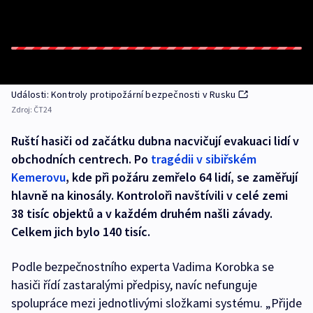
Události: Kontroly protipožární bezpečnosti v Rusku
Zdroj:
ČT24
Ruští hasiči od začátku dubna nacvičují evakuaci lidí v
obchodních centrech. Po
tragédii v sibiřském
Kemerovu
, kde při požáru zemřelo 64 lidí, se zaměřují
hlavně na kinosály. Kontroloři navštívili v celé zemi
38 tisíc objektů a v každém druhém našli závady.
Celkem jich bylo 140 tisíc.
Podle bezpečnostního experta Vadima Korobka se
hasiči řídí zastaralými předpisy, navíc nefunguje
spolupráce mezi jednotlivými složkami systému. „Přijde