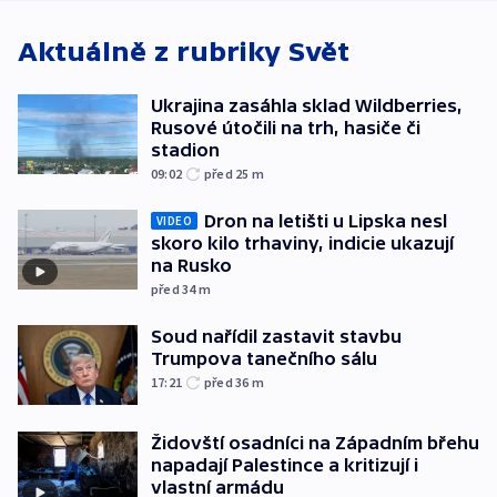
Aktuálně z rubriky
Svět
Ukrajina zasáhla sklad Wildberries,
Rusové útočili na trh, hasiče či
stadion
09:02
před 25
m
Dron na letišti u Lipska nesl
VIDEO
skoro kilo trhaviny, indicie ukazují
na Rusko
před 34
m
Soud nařídil zastavit stavbu
Trumpova tanečního sálu
17:21
před 36
m
Židovští osadníci na Západním břehu
napadají Palestince a kritizují i
vlastní armádu