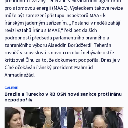
přehodnotit vztahy Teheránu s Mezinárodní agenturou
pro atomovou energii (MAAE). Výsledkem takové revize
může být zamezení přístupu inspektorů MAAE k
íránským jaderným zařízením. „Poslanci v neděli zahájí
revizi vztahů Íránu s MAAE,“ řekl bez dalších
podrobností předseda parlamentního branného a
zahraničního výboru Alaeddín Borúdžerdí. Teherán
rovněž v souvislosti s novou rezolucí nebývale ostře
kritizoval Čínu za to, že dokument podpořila. Dnes je v
Číně očekáván íránský prezident Mahmúd
Ahmadínežád.
GALERIE
Brazlie a Turecko v RB OSN nové sankce proti Íránu
nepodpořily