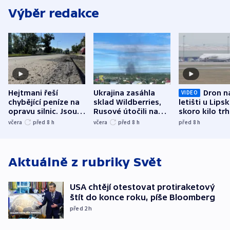
Výběr redakce
Hejtmani řeší
Ukrajina zasáhla
Dron n
VIDEO
chybějící peníze na
sklad Wildberries,
letišti u Lips
opravu silnic. Jsou
Rusové útočili na
skoro kilo trh
nenárokové, namítá
trh, hasiče či
indicie ukazuj
včera
před 8
h
včera
před 8
h
před 8
h
ministerstvo
stadion
Rusko
Aktuálně z rubriky
Svět
USA chtějí otestovat protiraketový
štít do konce roku, píše Bloomberg
před 2
h