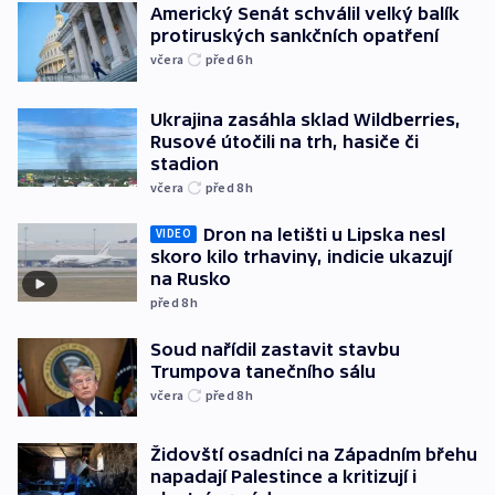
Americký Senát schválil velký balík
protiruských sankčních opatření
včera
před 6
h
Ukrajina zasáhla sklad Wildberries,
Rusové útočili na trh, hasiče či
stadion
včera
před 8
h
Dron na letišti u Lipska nesl
VIDEO
skoro kilo trhaviny, indicie ukazují
na Rusko
před 8
h
Soud nařídil zastavit stavbu
Trumpova tanečního sálu
včera
před 8
h
Židovští osadníci na Západním břehu
napadají Palestince a kritizují i