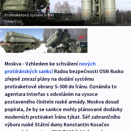
Protiraketový systém S-300
Zdroj:
ČT24
Moskva - Vzhledem ke schválení
nových
protiíránských sankcí
Radou bezpečnosti OSN Rusko
zřejmě zmrazí plány na dodání systému
protiraketové obrany S-300 do Íránu. Oznámila to
agentura Interfax s odvoláním na vysoce
postaveného činitele ruské armády. Moskva dosud
popírala, že by se sankce mohly plánované dodávky
moderních protiraket Íránu týkat. Šéf zahraničního
výboru ruské Státní dumy Konstantin Kosačov