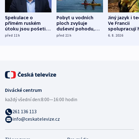
Spekulace o
Pobyt u vodních
Jiný jazyk i t
přímém ruském
ploch zvyšuje
Ve Francii
útoku jsou pošetilé,
duševní pohodu,
spolupracují h
míní estonský
ukázala
různých zemí
před 12
h
před 21
h
6. 8. 2026
bezpečnostní
mezinárodní studie
expert
Divácké centrum
každý všední den:
8:00—16:00 hodin
261 136 113
info@ceskatelevize.cz