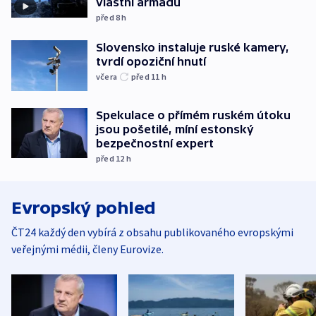
vlastní armádu
před 8
h
Slovensko instaluje ruské kamery,
tvrdí opoziční hnutí
včera
před 11
h
Spekulace o přímém ruském útoku
jsou pošetilé, míní estonský
bezpečnostní expert
před 12
h
Evropský pohled
ČT24 každý den vybírá z obsahu publikovaného evropskými
veřejnými médii, členy Eurovize.