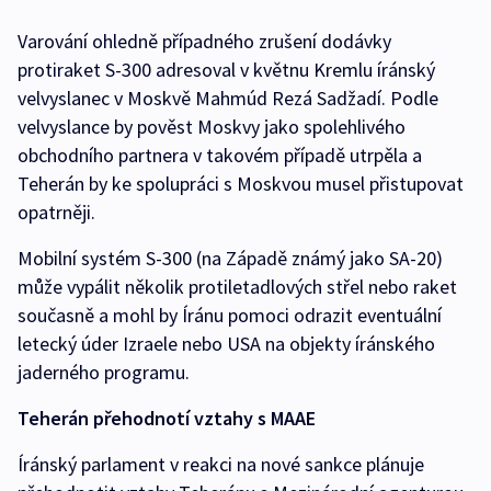
Varování ohledně případného zrušení dodávky
protiraket S-300 adresoval v květnu Kremlu íránský
velvyslanec v Moskvě Mahmúd Rezá Sadžadí. Podle
velvyslance by pověst Moskvy jako spolehlivého
obchodního partnera v takovém případě utrpěla a
Teherán by ke spolupráci s Moskvou musel přistupovat
opatrněji.
Mobilní systém S-300 (na Západě známý jako SA-20)
může vypálit několik protiletadlových střel nebo raket
současně a mohl by Íránu pomoci odrazit eventuální
letecký úder Izraele nebo USA na objekty íránského
jaderného programu.
Teherán přehodnotí vztahy s MAAE
Íránský parlament v reakci na nové sankce plánuje