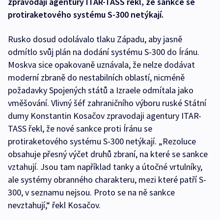
zpravodaji agentury ITAR-TASS řekl, že sankce se
protiraketového systému S-300 netýkají.
Rusko dosud odolávalo tlaku Západu, aby jasně
odmítlo svůj plán na dodání systému S-300 do Íránu.
Moskva sice opakovaně uznávala, že nelze dodávat
moderní zbraně do nestabilních oblastí, nicméně
požadavky Spojených států a Izraele odmítala jako
vměšování. Vlivný šéf zahraničního výboru ruské Státní
dumy Konstantin Kosačov zpravodaji agentury ITAR-
TASS řekl, že nové sankce proti Íránu se
protiraketového systému S-300 netýkají. „Rezoluce
obsahuje přesný výčet druhů zbraní, na které se sankce
vztahují. Jsou tam například tanky a útočné vrtulníky,
ale systémy obranného charakteru, mezi které patří S-
300, v seznamu nejsou. Proto se na ně sankce
nevztahují,“ řekl Kosačov.