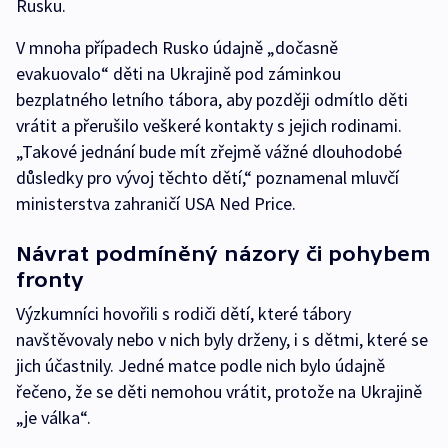
Rusku.
V mnoha případech Rusko údajně „dočasně
evakuovalo“ děti na Ukrajině pod záminkou
bezplatného letního tábora, aby později odmítlo děti
vrátit a přerušilo veškeré kontakty s jejich rodinami.
„Takové jednání bude mít zřejmě vážné dlouhodobé
důsledky pro vývoj těchto dětí,“ poznamenal mluvčí
ministerstva zahraničí USA Ned Price.
Návrat podmíněný názory či pohybem
fronty
Výzkumníci hovořili s rodiči dětí, které tábory
navštěvovaly nebo v nich byly drženy, i s dětmi, které se
jich účastnily. Jedné matce podle nich bylo údajně
řečeno, že se děti nemohou vrátit, protože na Ukrajině
„je válka“.