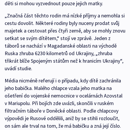
děti si mohou vyzvednout pouze jejich matky.
„Značná část těchto rodin má nízké příjmy a nemohla si
cestu dovolit. Některé rodiny byly nuceny prodat svůj
majetek a cestovat přes čtyři země, aby se mohly znovu
setkat se svým dítětem,“ stojí ve zprávě. Jeden z
táborů se nachází v Magadanské oblasti na východě
Ruska zhruba 6230 kilometrů od Ukrajiny, „zhruba
třikrát blíže Spojeným státům než k hranicím Ukrajiny“,
uvádí studie.
Média nicméně referují i o případu, kdy dítě zachránila
jeho babička. Malého chlapce vzala jeho matka na
ošetření do vojenské nemocnice v ocelárnách Azovstal
v Mariupolu. Při bojích zde uvázli, skončili v ruském
filtračním táboře v Doněcké oblasti. Podle chlapcovy
výpovědi je Rusové oddělili, aniž by se stihli rozloučit,
on sám ale trval na tom, že má babičku a zná její číslo.