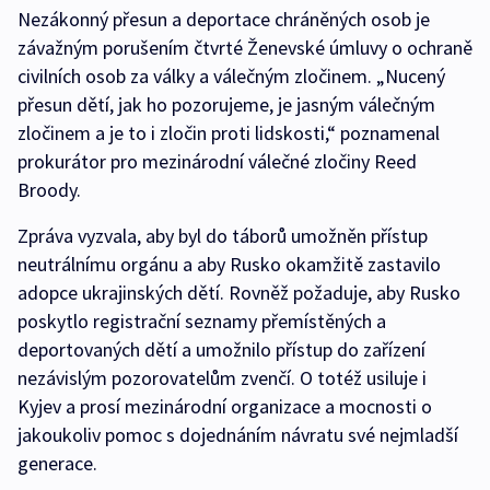
Nezákonný přesun a deportace chráněných osob je
závažným porušením čtvrté Ženevské úmluvy o ochraně
civilních osob za války a válečným zločinem. „Nucený
přesun dětí, jak ho pozorujeme, je jasným válečným
zločinem a je to i zločin proti lidskosti,“ poznamenal
prokurátor pro mezinárodní válečné zločiny Reed
Broody.
Zpráva vyzvala, aby byl do táborů umožněn přístup
neutrálnímu orgánu a aby Rusko okamžitě zastavilo
adopce ukrajinských dětí. Rovněž požaduje, aby Rusko
poskytlo registrační seznamy přemístěných a
deportovaných dětí a umožnilo přístup do zařízení
nezávislým pozorovatelům zvenčí. O totéž usiluje i
Kyjev a prosí mezinárodní organizace a mocnosti o
jakoukoliv pomoc s dojednáním návratu své nejmladší
generace.