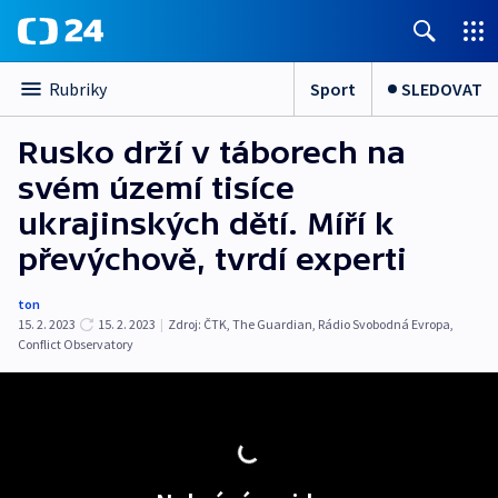
Sport
SLEDOVAT
Rubriky
Rusko drží v táborech na
svém území tisíce
ukrajinských dětí. Míří k
převýchově, tvrdí experti
ton
15. 2. 2023
15. 2. 2023
|
Zdroj:
ČTK
,
The Guardian
,
Rádio Svobodná Evropa
,
Conflict Observatory