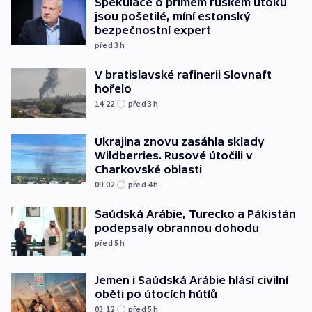
Spekulace o přímém ruském útoku
jsou pošetilé, míní estonský
bezpečnostní expert
před 3
h
V bratislavské rafinerii Slovnaft
hořelo
14:22
před 3
h
Ukrajina znovu zasáhla sklady
Wildberries. Rusové útočili v
Charkovské oblasti
09:02
před 4
h
Saúdská Arábie, Turecko a Pákistán
podepsaly obrannou dohodu
před 5
h
Jemen i Saúdská Arábie hlásí civilní
oběti po útocích hútíů
03:12
před 5
h