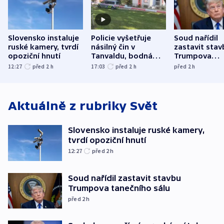
Slovensko instaluje
Policie vyšetřuje
Soud nařídil
ruské kamery, tvrdí
násilný čin v
zastavit stav
opoziční hnutí
Tanvaldu, bodná
Trumpova
zranění při něm
tanečního sá
12:27
před 2
h
17:03
před 2
h
před 2
h
utrpěli tři lidé
Aktuálně z rubriky
Svět
Slovensko instaluje ruské kamery,
tvrdí opoziční hnutí
12:27
před 2
h
Soud nařídil zastavit stavbu
Trumpova tanečního sálu
před 2
h