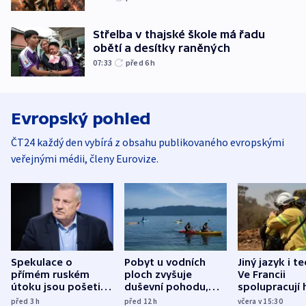
Střelba v thajské škole má řadu
obětí a desítky raněných
07:33
před 6
h
Evropský pohled
ČT24 každý den vybírá z obsahu publikovaného evropskými
veřejnými médii, členy Eurovize.
Spekulace o
Pobyt u vodních
Jiný jazyk i t
přímém ruském
ploch zvyšuje
Ve Francii
útoku jsou pošetilé,
duševní pohodu,
spolupracují h
míní estonský
ukázala
různých zemí
před 3
h
před 12
h
včera v 15:30