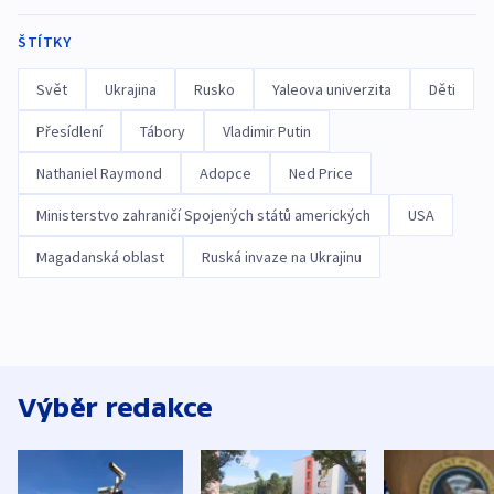
ŠTÍTKY
Svět
Ukrajina
Rusko
Yaleova univerzita
Děti
Přesídlení
Tábory
Vladimir Putin
Nathaniel Raymond
Adopce
Ned Price
Ministerstvo zahraničí Spojených států amerických
USA
Magadanská oblast
Ruská invaze na Ukrajinu
Výběr redakce