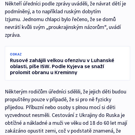
Někteří úředníci podle zprávy uváděli, že návrat dětí je
podmíněný, a to například ruským dobytím
Izjumu. Jednomu chlapci bylo řečeno, že se domů
nevrátí kvůli svým „proukrajinským názorům“, uvádí
zpráva.
ODKAZ
Rusové zahájili velkou ofenzivu v Luhanské
oblasti, píše ISW. Podle Kyjeva se snaží
prolomit obranu u Kreminny
Některým rodičům úředníci sdělili, že jejich děti budou
propuštěny pouze v případě, že si pro ně fyzicky
přijedou. Příbuzní nebo osoby s plnou mocí si děti
vyzvednout nesměli. Cestování z Ukrajiny do Ruska je
obtížné a nákladné a muži ve věku od 18 do 60 let mají
zakázáno opustit zemi, což v podstatě znamená, že