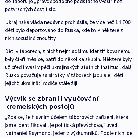
do táborů je „pravděpodobně podstatně vyšší“ než
potvrzených šest tisíc.
Ukrajinská vláda nedávno prohlásila, že více než 14 700
dětí bylo deportováno do Ruska, kde byly některé z
nich sexuálně zneužity.
Děti v táborech, z nichž nejmladšímu identifikovanému
byly čtyři měsíce, patří do několika skupin. Některé byly
už před invazí v péči ukrajinských státních institucí, další
Rusko považuje za sirotky. V táborech jsou ale i děti,
jejichž ukrajinští rodiče stále žijí.
Výcvik se zbraní i vyučování
kremelských postojů
„Zdá se, že hlavním účelem táborových zařízení, která
jsme identifikovali, je politická převýchova,“ uvedl
Nathaniel Raymond, jeden z výzkumníků. Podle nich jde