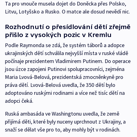
Ta pro vnouče musela dojet do Doněcka přes Polsko,
Litvu, Lotyšsko a Rusko. O matce ale dosud nevědí nic.
Rozhodnutí o přesídlování dětí zřejmě
přišlo z vysokých pozic v Kremlu
Podle Raymonda se zdá, že systém táborů a adopce
ukrajinských dětí schválila nejvyšší místa v ruské vládě
počínaje prezidentem Vladimirem Putinem. Do operace
jsou úzce zapojeni Putinovi spolupracovníci, zejména
Maria Lvová-Belová, prezidentská zmocněnkyně pro
práva dětí. Lvová-Belová uvedla, že 350 dětí bylo
adoptováno ruskými rodinami a více než tisíc dětí na
adopci čeká.
Ruská ambasáda ve Washingtonu uvedla, že země
přijímá děti, které byly nuceny uprchnout z Ukrajiny, a
snaží se dělat vše pro to, aby mohly být v rodinách.