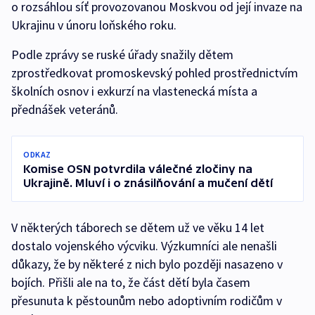
o rozsáhlou síť provozovanou Moskvou od její invaze na
Ukrajinu v únoru loňského roku.
Podle zprávy se ruské úřady snažily dětem
zprostředkovat promoskevský pohled prostřednictvím
školních osnov i exkurzí na vlastenecká místa a
přednášek veteránů.
ODKAZ
Komise OSN potvrdila válečné zločiny na
Ukrajině. Mluví i o znásilňování a mučení dětí
V některých táborech se dětem už ve věku 14 let
dostalo vojenského výcviku. Výzkumníci ale nenašli
důkazy, že by některé z nich bylo později nasazeno v
bojích. Přišli ale na to, že část dětí byla časem
přesunuta k pěstounům nebo adoptivním rodičům v