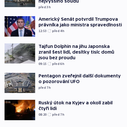
nejvyššího soudu
před 3
h
Americký Senát potvrdil Trumpova
právníka jako ministra spravedlnosti
12:53
před 4
h
Tajfun Dolphin na jihu Japonska
zranil šest lidí, desítky tisíc domů
jsou bez proudu
09:15
před 6
h
Pentagon zveřejnil další dokumenty
o pozorování UFO
před 7
h
Ruský útok na Kyjev a okolí zabil
čtyři lidi
08:20
před 7
h