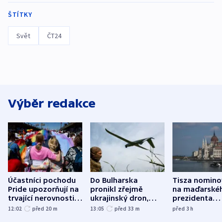
ŠTÍTKY
Svět
ČT24
Výběr redakce
Účastníci pochodu
Do Bulharska
Tisza nomino
Pride upozorňují na
pronikl zřejmě
na maďarské
trvající nerovnosti i
ukrajinský dron,
prezidenta
společenskou
explodoval kilometr
bývalého šéf
12:02
před 20
m
13:05
před 33
m
před 3
h
atmosféru
od plynovodu
nejvyššího s