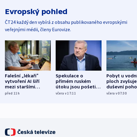
Evropský pohled
ČT24 každý den vybírá z obsahu publikovaného evropskými
veřejnými médii, členy Eurovize.
Falešní „lékaři“
Spekulace o
Pobyt u vodn
vytvoření AI šíří
přímém ruském
ploch zvyšuje
mezi staršími
útoku jsou pošetilé,
duševní poho
Poláky nebezpečné
míní estonský
ukázala
před 11
h
včera v 17:11
včera v 07:30
zdravotní rady
bezpečnostní
mezinárodní 
expert