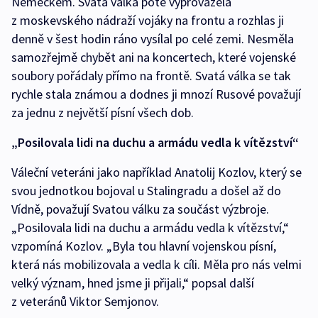
Německem. Svatá válka poté vyprovázela
z moskevského nádraží vojáky na frontu a rozhlas ji
denně v šest hodin ráno vysílal po celé zemi. Nesměla
samozřejmě chybět ani na koncertech, které vojenské
soubory pořádaly přímo na frontě. Svatá válka se tak
rychle stala známou a dodnes ji mnozí Rusové považují
za jednu z největší písní všech dob.
„Posilovala lidi na duchu a armádu vedla k vítězství“
Váleční veteráni jako například Anatolij Kozlov, který se
svou jednotkou bojoval u Stalingradu a došel až do
Vídně, považují Svatou válku za součást výzbroje.
„Posilovala lidi na duchu a armádu vedla k vítězství,“
vzpomíná Kozlov. „Byla tou hlavní vojenskou písní,
která nás mobilizovala a vedla k cíli. Měla pro nás velmi
velký význam, hned jsme ji přijali,“ popsal další
z veteránů Viktor Semjonov.