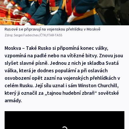
Rusové se připravují na vojenskou přehlídku v Moskvě
Zdroj:
Sergei Fadeichev/ČTK/ITAR-TASS
Moskva – Také Rusko si připomíná konec války,
vzpomíná na padlé nebo na vítězné bitvy. Znovu jsou
slyšet slavné písně. Jednou z nich je skladba Svatá
válka, která je dodnes populární a při oslavách
osvobození opět zazní na vojenských přehlídkách v
celém Rusku. Její sílu uznal i sám Winston Churchill,
který ji označil za „tajnou hudební zbraň“ sovětské
armády.