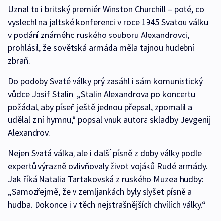
Uznal to i britský premiér Winston Churchill – poté, co
vyslechl na jaltské konferenci v roce 1945 Svatou válku
v podání známého ruského souboru Alexandrovci,
prohlásil, že sovětská armáda měla tajnou hudební
zbraň.
Do podoby Svaté války prý zasáhl i sám komunistický
vůdce Josif Stalin. „Stalin Alexandrova po koncertu
požádal, aby píseň ještě jednou přepsal, zpomalil a
udělal z ní hymnu,“ popsal vnuk autora skladby Jevgenij
Alexandrov.
Nejen Svatá válka, ale i další písně z doby války podle
expertů výrazně ovlivňovaly život vojáků Rudé armády.
Jak říká Natalia Tartakovská z ruského Muzea hudby:
„Samozřejmě, že v zemljankách byly slyšet písně a
hudba. Dokonce i v těch nejstrašnějších chvílích války.“