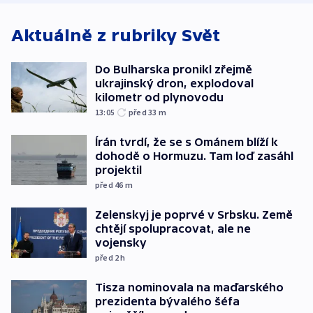
Aktuálně z rubriky
Svět
Do Bulharska pronikl zřejmě
ukrajinský dron, explodoval
kilometr od plynovodu
13:05
před 33
m
Írán tvrdí, že se s Ománem blíží k
dohodě o Hormuzu. Tam loď zasáhl
projektil
před 46
m
Zelenskyj je poprvé v Srbsku. Země
chtějí spolupracovat, ale ne
vojensky
před 2
h
Tisza nominovala na maďarského
prezidenta bývalého šéfa