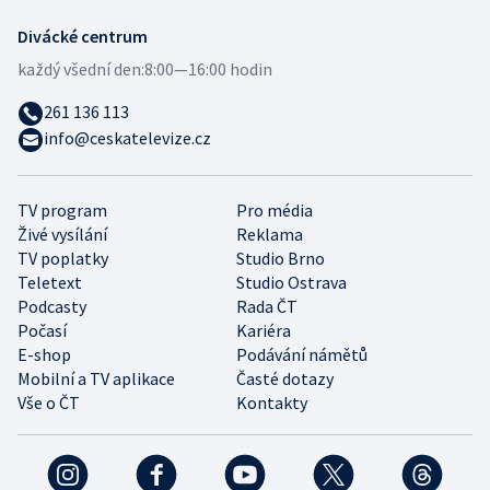
Divácké centrum
každý všední den:
8:00—16:00 hodin
261 136 113
info@ceskatelevize.cz
TV program
Pro média
Živé vysílání
Reklama
TV poplatky
Studio Brno
Teletext
Studio Ostrava
Podcasty
Rada ČT
Počasí
Kariéra
E-shop
Podávání námětů
Mobilní a TV aplikace
Časté dotazy
Vše o ČT
Kontakty