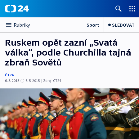
Sport
SLEDOVAT
Rubriky
Ruskem opět zazní „Svatá
válka“, podle Churchilla tajná
zbraň Sovětů
ČT24
6. 5. 2015
6. 5. 2015
|
Zdroj:
ČT24