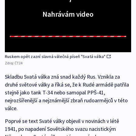
Nahrávám video
Ruskem opět zazní slavná válečná píseň "Svatá válka"
Zdroj:
ČT24
Skladbu Svatá válka zná snad každý Rus. Vznikla za
druhé světové války a říká se, že k Rudé armádě patřila
stejně jako tank T-34 nebo samopal PPŠ-41,
nejrozšířenější a nejznámější zbraň rudoarmějců v této
válce.
Poprvé se text Svaté války objevil v novinách v létě
1941, po napadení Sovětského svazu nacistickým